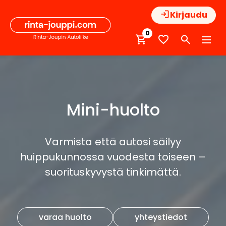
Hyppää
Kirjaudu
sisältöön
0
Mini-huolto
Varmista että autosi säilyy
huippukunnossa vuodesta toiseen –
suorituskyvystä tinkimättä.
varaa huolto
yhteystiedot