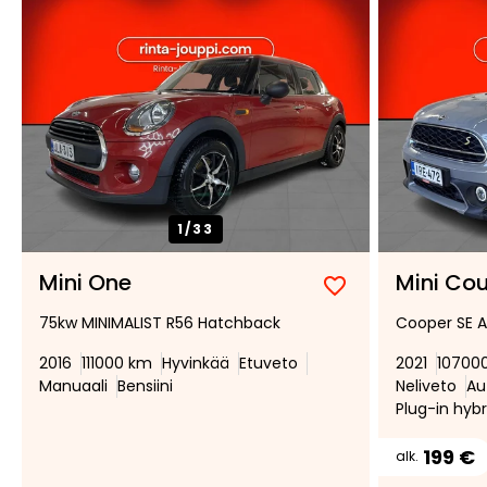
1/
33
Mini One
Mini Co
Lisää
Poista
75kw MINIMALIST R56 Hatchback
Cooper SE A
suosikiksi
suosikeista
2016
111000 km
Hyvinkää
Etuveto
2021
10700
Manuaali
Bensiini
Neliveto
Au
Plug-in hybr
199 €
alk.