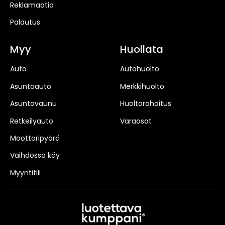
Reklamaatio
Palautus
Myy
Huollata
Auto
Autohuolto
Asuntoauto
Merkkihuolto
Asuntovaunu
Huoltorahoitus
Retkeilyauto
Varaosat
Moottoripyörä
Vaihdossa käy
Myyntitili