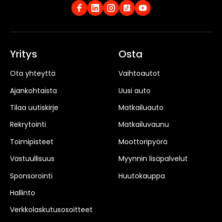
Yritys
Osta
Ota yhteyttä
Vaihtoautot
Ajankohtaista
Uusi auto
Tilaa uutiskirje
Matkailuauto
Rekrytointi
Matkailuvaunu
Toimipisteet
Moottoripyörä
Vastuullisuus
Myynnin lisäpalvelut
Sponsorointi
Huutokauppa
Hallinto
Verkkolaskutusosoitteet