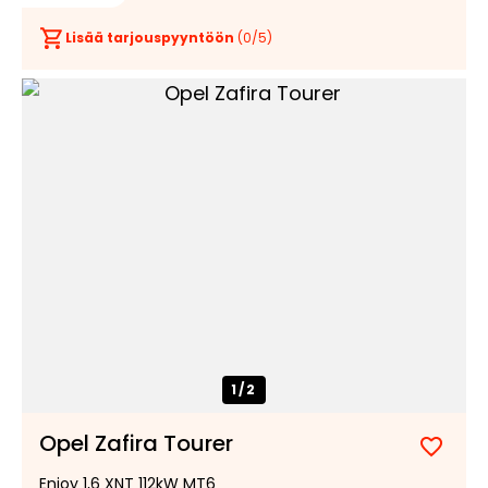
Lisää tarjouspyyntöön
(
0
/5)
1/
2
Opel Zafira Tourer
Lisää
Poist
Enjoy 1,6 XNT 112kW MT6