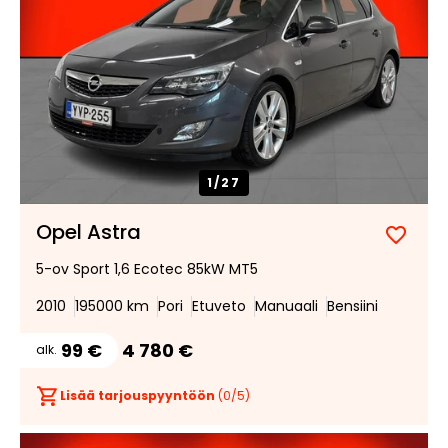
1/
27
Opel Astra
Lisää
Poist
5-ov Sport 1,6 Ecotec 85kW MT5
suosik
suosi
2010
195000 km
Pori
Etuveto
Manuaali
Bensiini
99 €
4 780 €
alk.
Lisää tarjouspyyntöön
(
0
/5)