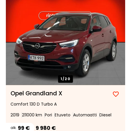
1/
20
Opel Grandland X
Lisää
Poist
Comfort 130 D Turbo A
suosik
suosi
2019
211000 km
Pori
Etuveto
Automaatti
Diesel
99 €
9 980 €
alk.