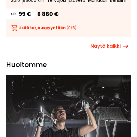
2015
98000 km
Tervajoki
Etuveto
Manuaali
Bensiini
99 €
6 880 €
alk.
Lisää tarjouspyyntöön
(
0
/5)
Näytä kaikki
Huoltomme