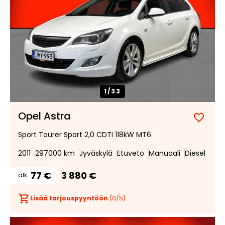
1/
33
Opel Astra
Lisää
Poist
Sport Tourer Sport 2,0 CDTI 118kW MT6
suosik
suosi
2011
297000 km
Jyväskylä
Etuveto
Manuaali
Diesel
77 €
3 880 €
alk.
Lisää tarjouspyyntöön
(
0
/5)