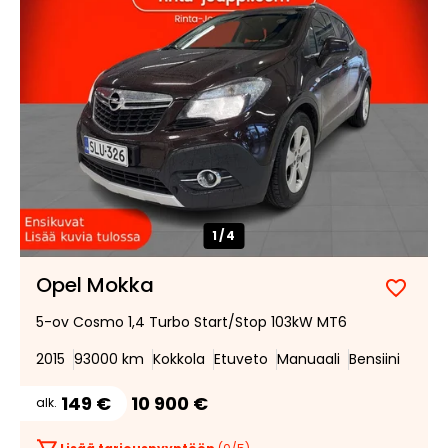
1/
4
Opel Mokka
Lisää
Poist
5-ov Cosmo 1,4 Turbo Start/Stop 103kW MT6
suosik
suosi
2015
93000 km
Kokkola
Etuveto
Manuaali
Bensiini
149 €
10 900 €
alk.