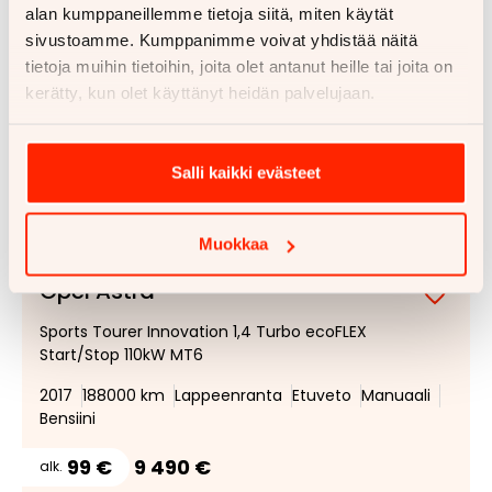
alan kumppaneillemme tietoja siitä, miten käytät
sivustoamme. Kumppanimme voivat yhdistää näitä
tietoja muihin tietoihin, joita olet antanut heille tai joita on
kerätty, kun olet käyttänyt heidän palvelujaan.
Salli kaikki evästeet
1/
43
Muokkaa
Opel Astra
Lisää
Poist
Sports Tourer Innovation 1,4 Turbo ecoFLEX
suosik
suosi
Start/Stop 110kW MT6
2017
188000 km
Lappeenranta
Etuveto
Manuaali
Bensiini
99 €
9 490 €
alk.