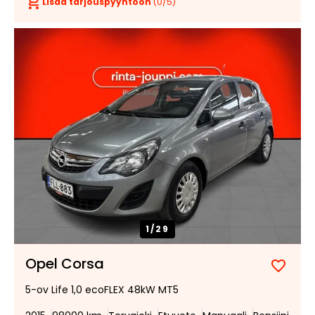
Lisää tarjouspyyntöön
(
0
/5)
1/
29
Opel Corsa
Lisää
Poist
5-ov Life 1,0 ecoFLEX 48kW MT5
suosik
suosi