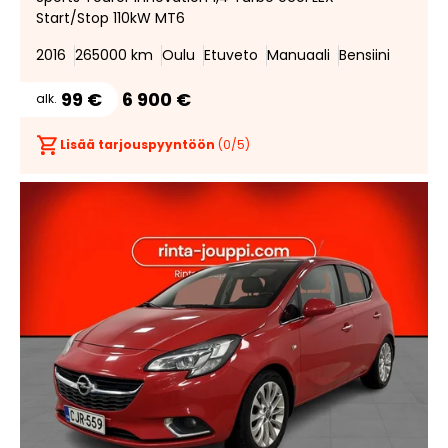
suosik
suosi
Start/Stop 110kW MT6
2016
265000 km
Oulu
Etuveto
Manuaali
Bensiini
99 €
6 900 €
alk.
Lisää tarjouspyyntöön
(
0
/5)