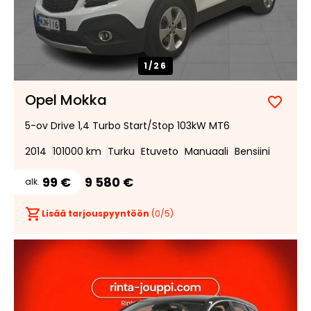
1/
26
Opel Mokka
Lisää
Poist
5-ov Drive 1,4 Turbo Start/Stop 103kW MT6
suosik
suosi
2014
101000 km
Turku
Etuveto
Manuaali
Bensiini
99 €
9 580 €
alk.
Lisää tarjouspyyntöön
(
0
/5)