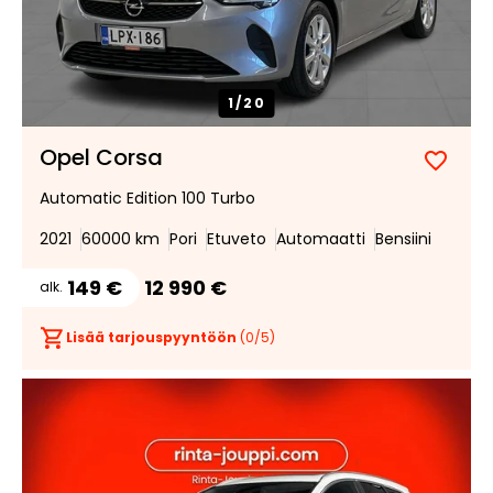
1/
20
Opel Corsa
Lisää
Poist
Automatic Edition 100 Turbo
suosik
suosi
2021
60000 km
Pori
Etuveto
Automaatti
Bensiini
149 €
12 990 €
alk.
Lisää tarjouspyyntöön
(
0
/5)