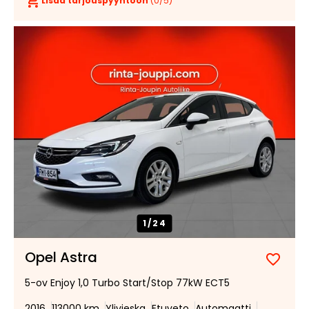
Lisää tarjouspyyntöön
(
0
/5)
1/
24
Opel Astra
Lisää
Poist
5-ov Enjoy 1,0 Turbo Start/Stop 77kW ECT5
suosik
suosi
2016
113000 km
Ylivieska
Etuveto
Automaatti