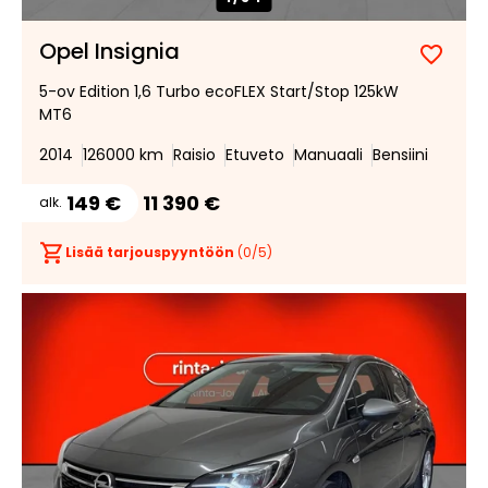
Opel Insignia
Lisää
Poist
5-ov Edition 1,6 Turbo ecoFLEX Start/Stop 125kW
suosik
suosi
MT6
2014
126000 km
Raisio
Etuveto
Manuaali
Bensiini
149 €
11 390 €
alk.
Lisää tarjouspyyntöön
(
0
/5)