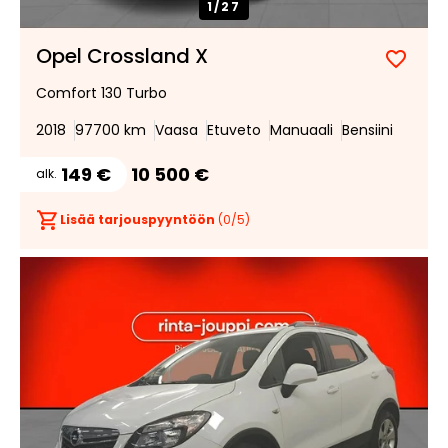
1/
27
Opel Crossland X
Lisää
Poist
Comfort 130 Turbo
suosik
suosi
2018
97700 km
Vaasa
Etuveto
Manuaali
Bensiini
149 €
10 500 €
alk.
Lisää tarjouspyyntöön
(
0
/5)