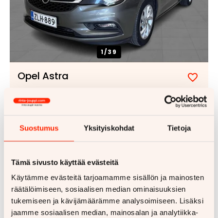
1/
39
Opel Astra
Lisää
Poist
5-ov Innovation 1,4 Turbo Start/Stop 110kW AT6
suosik
suosi
2016
175000 km
Lappeenranta
Etuveto
Automaatti
Bensiini
Suostumus
Yksityiskohdat
Tietoja
99 €
8 990 €
alk.
Tämä sivusto käyttää evästeitä
Lisää tarjouspyyntöön
(
0
/5)
Käytämme evästeitä tarjoamamme sisällön ja mainosten
räätälöimiseen, sosiaalisen median ominaisuuksien
tukemiseen ja kävijämäärämme analysoimiseen. Lisäksi
jaamme sosiaalisen median, mainosalan ja analytiikka-