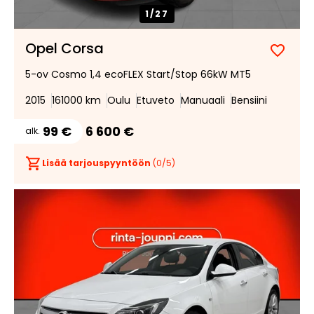
1/
27
Opel Corsa
Lisää
Poist
5-ov Cosmo 1,4 ecoFLEX Start/Stop 66kW MT5
suosik
suosi
2015
161000 km
Oulu
Etuveto
Manuaali
Bensiini
99 €
6 600 €
alk.
Lisää tarjouspyyntöön
(
0
/5)