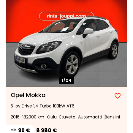
1/
24
Opel Mokka
Lisää
Poist
5-ov Drive 1,4 Turbo 103kW AT6
suosik
suosi
2016
182000 km
Oulu
Etuveto
Automaatti
Bensiini
99 €
8 980 €
alk.