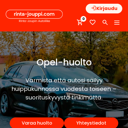
Hyppää
Kirjaudu
sisältöön
0
Opel-huolto
Varmista että autosi säilyy
huippukunnossa vuodesta toiseen –
suorituskyvystä tinkimättä.
Varaa huolto
Yhteystiedot