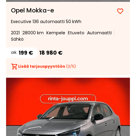
Opel Mokka-e
Lisää
Poist
Executive 136 automaatti 50 kWh
suosik
suosi
2021
28000 km
Kempele
Etuveto
Automaatti
Sähkö
199 €
18 980 €
alk.
Lisää tarjouspyyntöön
(
0
/5)