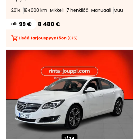
suosik
suosi
2014
184000 km
Mikkeli
7 henkilöä
Manuaali
Muu
99 €
8 480 €
alk.
Lisää tarjouspyyntöön
(
0
/5)
1/
34