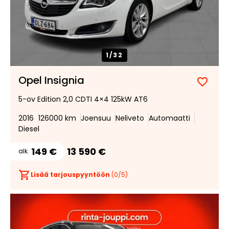
1/
32
Opel Insignia
Lisää
Poist
5-ov Edition 2,0 CDTI 4×4 125kW AT6
suosik
suosi
2016
126000 km
Joensuu
Neliveto
Automaatti
Diesel
149 €
13 590 €
alk.
Lisää tarjouspyyntöön
(
0
/5)