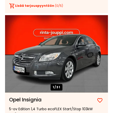
Lisää tarjouspyyntöön
(
0
/5)
1/
31
Opel Insignia
Lisää
Poist
5-ov Edition 1,4 Turbo ecoFLEX Start/Stop 103kW
suosik
suosi