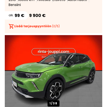
Bensiini
99 €
9 900 €
alk.
Lisää tarjouspyyntöön
(
0
/5)
1/
38