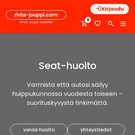
Hyppää
Kirjaudu
sisältöön
0
Seat-huolto
Varmista että autosi säilyy
huippukunnossa vuodesta toiseen –
suorituskyvystä tinkimättä.
varaa huolto
yhteystiedot