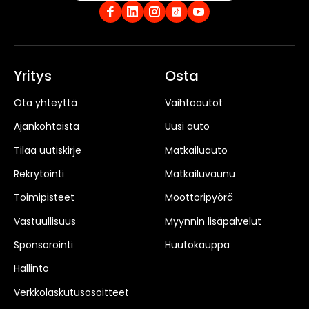
Yritys
Osta
Ota yhteyttä
Vaihtoautot
Ajankohtaista
Uusi auto
Tilaa uutiskirje
Matkailuauto
Rekrytointi
Matkailuvaunu
Toimipisteet
Moottoripyörä
Vastuullisuus
Myynnin lisäpalvelut
Sponsorointi
Huutokauppa
Hallinto
Verkkolaskutusosoitteet