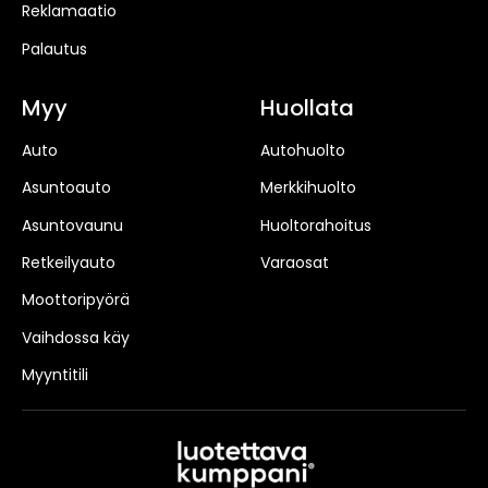
Reklamaatio
Palautus
Myy
Huollata
Auto
Autohuolto
Asuntoauto
Merkkihuolto
Asuntovaunu
Huoltorahoitus
Retkeilyauto
Varaosat
Moottoripyörä
Vaihdossa käy
Myyntitili