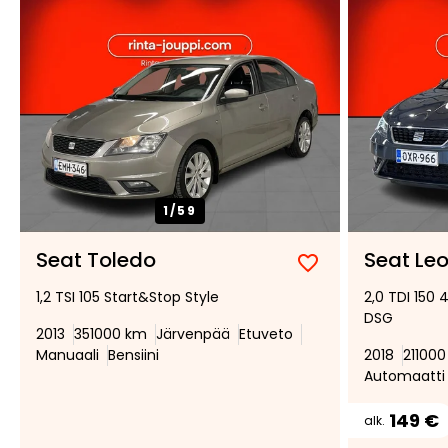
1/
59
Seat Toledo
Seat Leo
Lisää
Poista
1,2 TSI 105 Start&Stop Style
2,0 TDI 150 
suosikiksi
suosikeista
DSG
2013
351000 km
Järvenpää
Etuveto
Manuaali
Bensiini
2018
21100
Automaatti
149 €
alk.