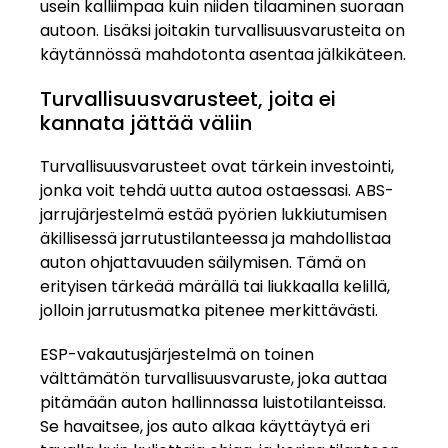
usein kalliimpaa kuin niiden tilaaminen suoraan
autoon. Lisäksi joitakin turvallisuusvarusteita on
käytännössä mahdotonta asentaa jälkikäteen.
Turvallisuusvarusteet, joita ei
kannata jättää väliin
Turvallisuusvarusteet ovat tärkein investointi,
jonka voit tehdä uutta autoa ostaessasi. ABS-
jarrujärjestelmä estää pyörien lukkiutumisen
äkillisessä jarrutustilanteessa ja mahdollistaa
auton ohjattavuuden säilymisen. Tämä on
erityisen tärkeää märällä tai liukkaalla kelillä,
jolloin jarrutusmatka pitenee merkittävästi.
ESP-vakautusjärjestelmä on toinen
välttämätön turvallisuusvaruste, joka auttaa
pitämään auton hallinnassa luistotilanteissa.
Se havaitsee, jos auto alkaa käyttäytyä eri