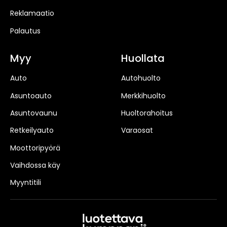
Reklamaatio
Palautus
Myy
Huollata
Auto
Autohuolto
Asuntoauto
Merkkihuolto
Asuntovaunu
Huoltorahoitus
Retkeilyauto
Varaosat
Moottoripyörä
Vaihdossa käy
Myyntitili