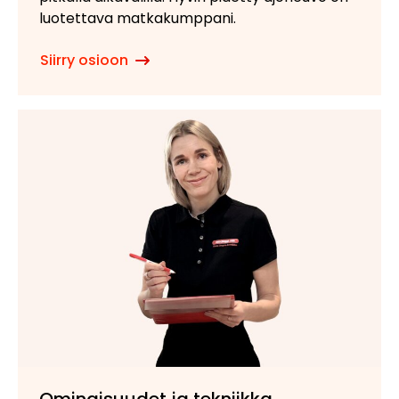
luotettava matkakumppani.
Siirry osioon
Ominaisuudet ja tekniikka