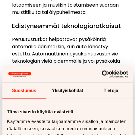
lataamiseen ja musiikin toistamiseen suoraan
muistitikulta tai älypuhelimesta.
Edistyneemmät teknologiaratkaisut
Peruutustutkat helpottavat pysäköintiä
antamalla äänimerkin, kun auto lähestyy
estettä. Automaattinen pysäköintiavustin vie
teknologian vielä pidemmälle ja voi pysäköidä
auton lähes itsenäisesti sopivaan tilaan.
Älypuhelinsovellukset, jotka mahdollistavat
auton etäkäynnistyksen tai lukitusten
Suostumus
Yksityiskohdat
Tietoja
hallinnan, ovat käteviä, mutta eivät
välttämättömiä. Ne voivat kuitenkin lisätä
auton jälleenmyyntiarvoa tulevaisuudessa.
Tämä sivusto käyttää evästeitä
Käytämme evästeitä tarjoamamme sisällön ja mainosten
Miten valita oikeat lisävarusteet
räätälöimiseen, sosiaalisen median ominaisuuksien
omaan käyttöön