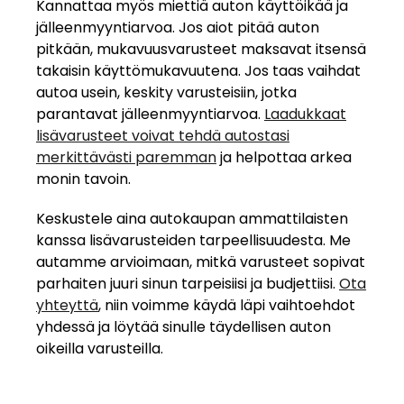
Kannattaa myös miettiä auton käyttöikää ja
jälleenmyyntiarvoa. Jos aiot pitää auton
pitkään, mukavuusvarusteet maksavat itsensä
takaisin käyttömukavuutena. Jos taas vaihdat
autoa usein, keskity varusteisiin, jotka
parantavat jälleenmyyntiarvoa.
Laadukkaat
lisävarusteet voivat tehdä autostasi
merkittävästi paremman
ja helpottaa arkea
monin tavoin.
Keskustele aina autokaupan ammattilaisten
kanssa lisävarusteiden tarpeellisuudesta. Me
autamme arvioimaan, mitkä varusteet sopivat
parhaiten juuri sinun tarpeisiisi ja budjettiisi.
Ota
yhteyttä
, niin voimme käydä läpi vaihtoehdot
yhdessä ja löytää sinulle täydellisen auton
oikeilla varusteilla.