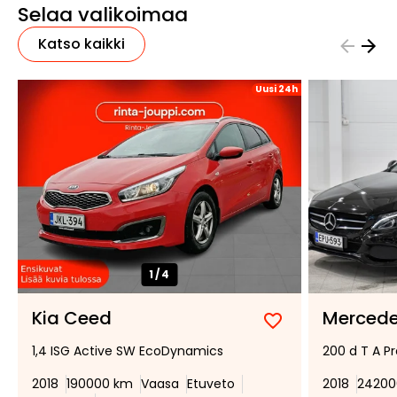
Selaa valikoimaa
Katso kaikki
Uusi 24h
1/
4
Kia Ceed
Mercede
Lisää
Poista
1,4 ISG Active SW EcoDynamics
200 d T A P
suosikiksi
suosikeista
2018
190000 km
Vaasa
Etuveto
2018
24200