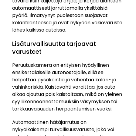
tavalla kuin kuljettaja ohjaa, ja korjaa tilanteen
automaattisesti jarruttamalla yksittäisiä
pyöriä. Ilmatyynyt puolestaan suojaavat
kolaritilanteessa ja ovat nykyään vakiovaruste
lähes kaikissa autoissa.
Lisäturvallisuutta tarjoavat
varusteet
Peruutuskamera on erityisen hyödyllinen
ensikertalaiselle autonostajalle, sillä se
helpottaa pysäköintiä ja vähentää kolari- ja
vahinkoriskiä. Kaistavahti varoittaa, jos auto
alkaa ajautua pois kaistaltaan, mikä on yleinen
syy liikenneonnettomuuksiin väsymyksen tai
tarkkaavaisuuden herpaantumisen vuoksi.
Automaattinen hätäjarrutus on
nykyaikaisempi turvallisuusvaruste, joka voi