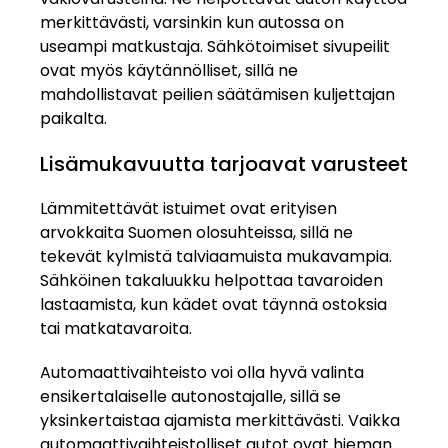
merkittävästi, varsinkin kun autossa on
useampi matkustaja. Sähkötoimiset sivupeilit
ovat myös käytännölliset, sillä ne
mahdollistavat peilien säätämisen kuljettajan
paikalta.
Lisämukavuutta tarjoavat varusteet
Lämmitettävät istuimet ovat erityisen
arvokkaita Suomen olosuhteissa, sillä ne
tekevät kylmistä talviaamuista mukavampia.
Sähköinen takaluukku helpottaa tavaroiden
lastaamista, kun kädet ovat täynnä ostoksia
tai matkatavaroita.
Automaattivaihteisto voi olla hyvä valinta
ensikertalaiselle autonostajalle, sillä se
yksinkertaistaa ajamista merkittävästi. Vaikka
automaattivaihteistolliset autot ovat hieman