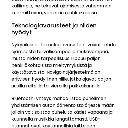
kalliimpia, ne tekevät ajamisesta vähemmän
kuormittavaa, varsinkin ruuhka-ajossa.
Teknologiavarusteet ja niiden
hyödyt
Nykyaikaiset teknologiavarusteet voivat tehdä
ajamisesta turvallisempaa ja mukavampaa,
mutta niiden tarpeellisuus riippuu paljon
henkilökohtaisista mieltymyksistä ja
käyttötavoista. Navigointijärjestelmä on
erityisen hyödyllinen niille, jotka ajavat paljon
uusilla reiteillä tai vierailla paikkakunnilla.
Bluetooth-yhteys mahdollistaa puhelimen
yhdistämisen auton äänentoistojärjestelmään,
jolloin voit soittaa puheluita kädet vapaana ja
kuunnella musiikkia langattomasti. USB-
liitännät ovat käytännöllisiä laitteiden