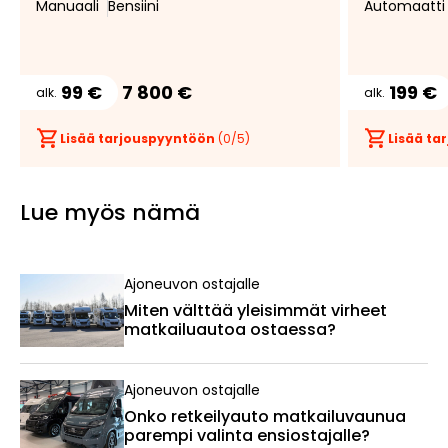
Manuaali
Bensiini
Automaatti
99 €
7 800 €
199 €
alk.
alk.
Lisää tarjouspyyntöön
(
0
/5)
Lisää t
Lue myös nämä
Ajoneuvon ostajalle
Miten välttää yleisimmät virheet
matkailuautoa ostaessa?
Ajoneuvon ostajalle
Onko retkeilyauto matkailuvaunua
parempi valinta ensiostajalle?