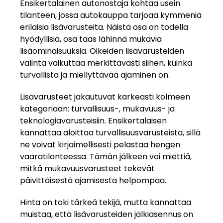
Ensikertalainen autonostaja kohtaa usein
tilanteen, jossa autokauppa tarjoaa kymmeniä
erilaisia lisävarusteita. Näistä osa on todella
hyödyllisiä, osa taas lähinnä mukavia
lisäominaisuuksia. Oikeiden lisävarusteiden
valinta vaikuttaa merkittävästi siihen, kuinka
turvallista ja miellyttävää ajaminen on.
Lisävarusteet jakautuvat karkeasti kolmeen
kategoriaan: turvallisuus-, mukavuus- ja
teknologiavarusteisiin. Ensikertalaisen
kannattaa aloittaa turvallisuusvarusteista, sillä
ne voivat kirjaimellisesti pelastaa hengen
vaaratilanteessa. Tämän jälkeen voi miettiä,
mitkä mukavuusvarusteet tekevät
päivittäisestä ajamisesta helpompaa.
Hinta on toki tärkeä tekijä, mutta kannattaa
muistaa, että lisävarusteiden jälkiasennus on