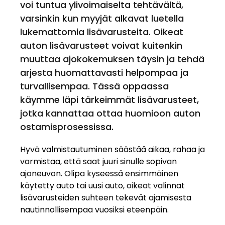
voi tuntua ylivoimaiselta tehtävältä,
varsinkin kun myyjät alkavat luetella
lukemattomia lisävarusteita. Oikeat
auton lisävarusteet voivat kuitenkin
muuttaa ajokokemuksen täysin ja tehdä
arjesta huomattavasti helpompaa ja
turvallisempaa. Tässä oppaassa
käymme läpi tärkeimmät lisävarusteet,
jotka kannattaa ottaa huomioon auton
ostamisprosessissa.
Hyvä valmistautuminen säästää aikaa, rahaa ja
varmistaa, että saat juuri sinulle sopivan
ajoneuvon. Olipa kyseessä ensimmäinen
käytetty auto tai uusi auto, oikeat valinnat
lisävarusteiden suhteen tekevät ajamisesta
nautinnollisempaa vuosiksi eteenpäin.