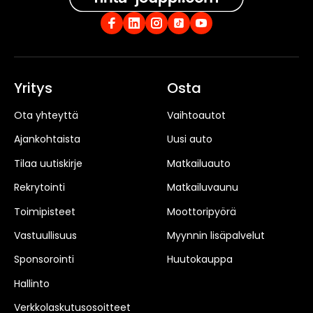
Yritys
Osta
Ota yhteyttä
Vaihtoautot
Ajankohtaista
Uusi auto
Tilaa uutiskirje
Matkailuauto
Rekrytointi
Matkailuvaunu
Toimipisteet
Moottoripyörä
Vastuullisuus
Myynnin lisäpalvelut
Sponsorointi
Huutokauppa
Hallinto
Verkkolaskutusosoitteet