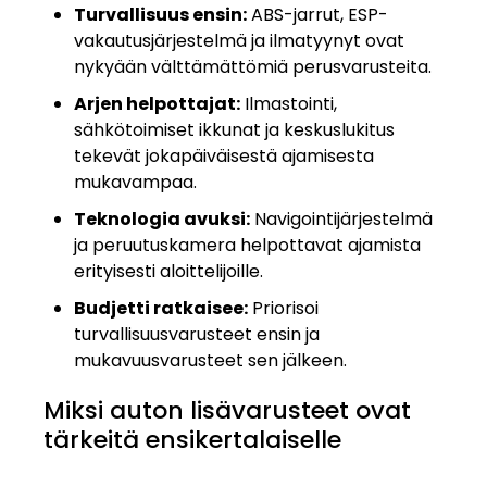
Turvallisuus ensin:
ABS-jarrut, ESP-
vakautusjärjestelmä ja ilmatyynyt ovat
nykyään välttämättömiä perusvarusteita.
Arjen helpottajat:
Ilmastointi,
sähkötoimiset ikkunat ja keskuslukitus
tekevät jokapäiväisestä ajamisesta
mukavampaa.
Teknologia avuksi:
Navigointijärjestelmä
ja peruutuskamera helpottavat ajamista
erityisesti aloittelijoille.
Budjetti ratkaisee:
Priorisoi
turvallisuusvarusteet ensin ja
mukavuusvarusteet sen jälkeen.
Miksi auton lisävarusteet ovat
tärkeitä ensikertalaiselle