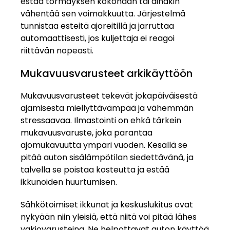
estää törmäyksen kokonaan tai ainakin
vähentää sen voimakkuutta. Järjestelmä
tunnistaa esteitä ajoreitillä ja jarruttaa
automaattisesti, jos kuljettaja ei reagoi
riittävän nopeasti.
Mukavuusvarusteet arkikäyttöön
Mukavuusvarusteet tekevät jokapäiväisestä
ajamisesta miellyttävämpää ja vähemmän
stressaavaa. Ilmastointi on ehkä tärkein
mukavuusvaruste, joka parantaa
ajomukavuutta ympäri vuoden. Kesällä se
pitää auton sisälämpötilan siedettävänä, ja
talvella se poistaa kosteutta ja estää
ikkunoiden huurtumisen.
Sähkötoimiset ikkunat ja keskuslukitus ovat
nykyään niin yleisiä, että niitä voi pitää lähes
vakiovarusteina. Ne helpottavat auton käyttöä