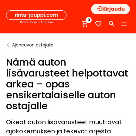
Hyppää
Kirjaudu
sisältöön
0
Ajoneuvon ostajalle
Etusivu
Autoilijan
Nämä auton
tietopankki
lisävarusteet
Nämä auton
helpottavat
arkea – opas
lisävarusteet helpottavat
ensikertalaiselle
auton ostajalle
arkea – opas
ensikertalaiselle auton
ostajalle
Oikeat auton lisävarusteet muuttavat
ajokokemuksen ja tekevät arjesta