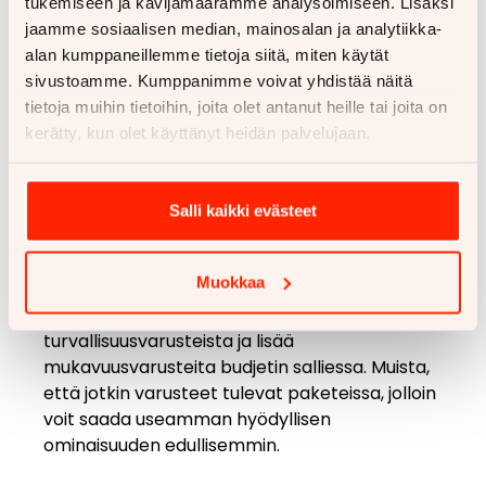
tukemiseen ja kävijämäärämme analysoimiseen. Lisäksi
jaamme sosiaalisen median, mainosalan ja analytiikka-
Oikeiden lisävarusteiden valinta alkaa oman
alan kumppaneillemme tietoja siitä, miten käytät
käyttötarpeen kartoittamisesta. Mieti ensin,
sivustoamme. Kumppanimme voivat yhdistää näitä
mihin tarkoitukseen autoa pääasiassa käytät:
tietoja muihin tietoihin, joita olet antanut heille tai joita on
päivittäiseen työmatkaan, perheen kuljetuksiin
kerätty, kun olet käyttänyt heidän palvelujaan.
vai viikonloppuretkiin. Tämä auttaa
priorisoimaan ne varusteet, joista on todellista
hyötyä juuri sinun tilanteessasi.
Salli kaikki evästeet
Budjetti on toinen keskeinen tekijä
päätöksenteossa. Aseta selkeä raja sille,
Muokkaa
kuinka paljon olet valmis maksamaan
lisävarusteista, ja pidä kiinni siitä. Aloita
turvallisuusvarusteista ja lisää
mukavuusvarusteita budjetin salliessa. Muista,
että jotkin varusteet tulevat paketeissa, jolloin
voit saada useamman hyödyllisen
ominaisuuden edullisemmin.