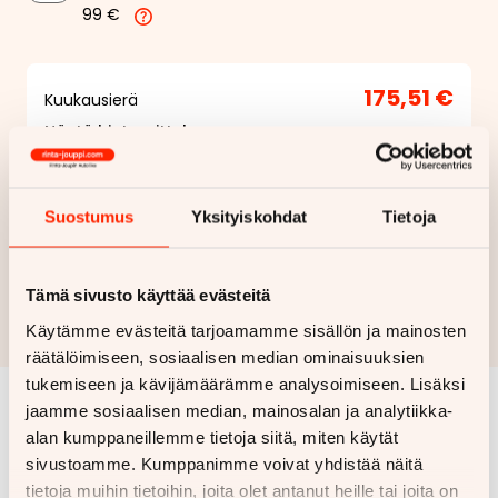
99 €
175,51 €
Kuukausierä
Näytä
hintaerittely
Haluan myös tarjouksen vakuutuksesta
Suostumus
Yksityiskohdat
Tietoja
Hae rahoitustarjous
Tämä sivusto käyttää evästeitä
Rahoituslaskelma on suuntaa antava ja edellyttää hyväksytyn
Käytämme evästeitä tarjoamamme sisällön ja mainosten
luottopäätöksen ja kaskovakuutuksen.
räätälöimiseen, sosiaalisen median ominaisuuksien
tukemiseen ja kävijämäärämme analysoimiseen. Lisäksi
jaamme sosiaalisen median, mainosalan ja analytiikka-
Samankaltaisia ajoneuvoja
alan kumppaneillemme tietoja siitä, miten käytät
sivustoamme. Kumppanimme voivat yhdistää näitä
Katso kaikki
tietoja muihin tietoihin, joita olet antanut heille tai joita on