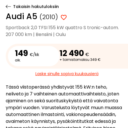
Takaisin hakutuloksiin
Audi A5
(2010)
Sportback 2,0 TFSI 155 kW quattro S tronic-autom.
207 000 km | Bensiini | Oulu
149
12 490
€
€/kk
+ toimistomaksu 349 €
alk.
Laske sinulle sopiva kuukausierä
Tässä viistoperässä yhdistyvät 155 kW:n teho,
neliveto ja 7 vaihteinen automaattivaihteisto, joten
ajaminen on sekä suorituskykyistä että vaivatonta
ympäri vuoden. Varustelusta löytyvät muun muassa
automaattinen ilmastointi, vakionopeudensäädin,
avaimeton käynnistys, pysäköintitutkat edessä ja