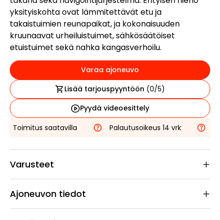
takana sekä navigointijärjestelmä. Erityisen hieno
yksityiskohta ovat lämmitettävät etu ja
takaistuimien reunapaikat, ja kokonaisuuden
kruunaavat urheiluistuimet, sähkösäätöiset
etuistuimet sekä nahka kangasverhoilu.
Varaa ajoneuvo
Lisää tarjouspyyntöön
(
0
/5)
Pyydä videoesittely
Toimitus saatavilla
Palautusoikeus 14 vrk
Varusteet
Ajoneuvon tiedot