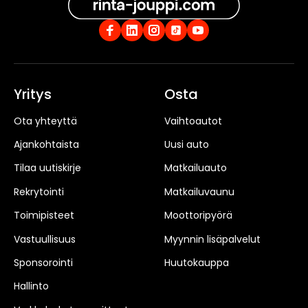
Yritys
Osta
Ota yhteyttä
Vaihtoautot
Ajankohtaista
Uusi auto
Tilaa uutiskirje
Matkailuauto
Rekrytointi
Matkailuvaunu
Toimipisteet
Moottoripyörä
Vastuullisuus
Myynnin lisäpalvelut
Sponsorointi
Huutokauppa
Hallinto