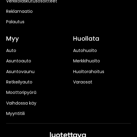
Verkkolaskutusosoitteet
Reklamaatio
Palautus
Myy
Huollata
Auto
Autohuolto
Asuntoauto
Merkkihuolto
Asuntovaunu
Huoltorahoitus
Retkeilyauto
Varaosat
Moottoripyörä
Vaihdossa käy
Myyntitili