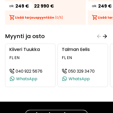
249 €
22 990 €
249 €
alk.
alk.
Lisää tarjouspyyntöön
(
0
/5)
Lisää t
Myynti ja osto
Kiiveri Tuukka
Talman Eelis
FI, EN
FI, EN
040 922 5676
050 329 3470
(+358409225676, 0409225676, +358
(+358503
WhatsApp
WhatsApp