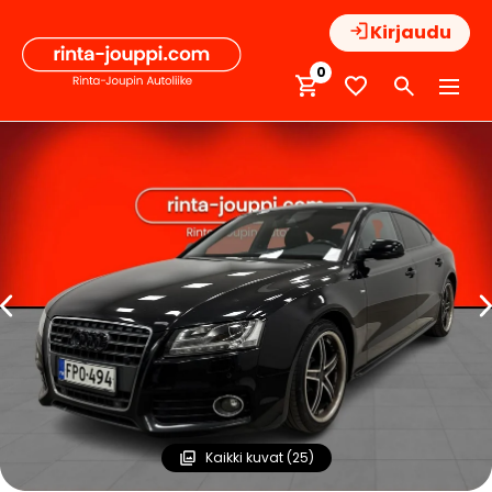
Hyppää
Kirjaudu
sisältöön
0
Kaikki kuvat (25)