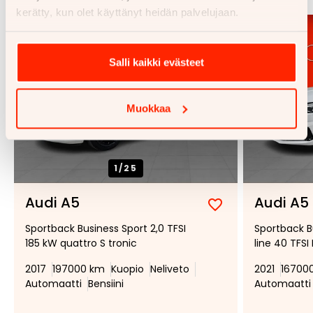
kerätty, kun olet käyttänyt heidän palvelujaan.
Salli kaikki evästeet
Muokkaa
1/
25
Audi A5
Audi A5
Lisää
Poista
Sportback Business Sport 2,0 TFSI
Sportback B
suosikiksi
suosikeista
185 kW quattro S tronic
line 40 TFSI
2017
197000 km
Kuopio
Neliveto
2021
16700
Automaatti
Bensiini
Automaatti