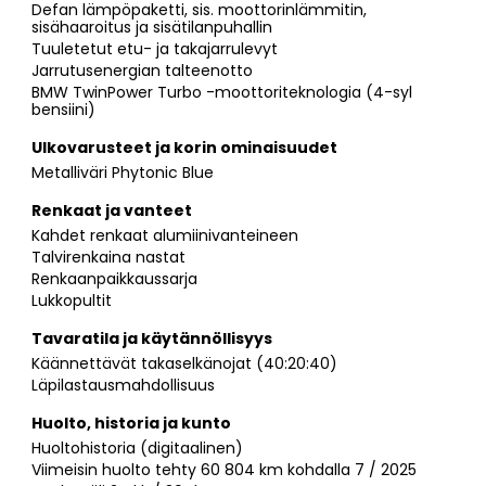
Defan lämpöpaketti, sis. moottorinlämmitin,
sisähaaroitus ja sisätilanpuhallin
Tuuletetut etu- ja takajarrulevyt
Jarrutusenergian talteenotto
BMW TwinPower Turbo -moottoriteknologia (4-syl
bensiini)
Ulkovarusteet ja korin ominaisuudet
Metalliväri Phytonic Blue
Renkaat ja vanteet
Kahdet renkaat alumiinivanteineen
Talvirenkaina nastat
Renkaanpaikkaussarja
Lukkopultit
Tavaratila ja käytännöllisyys
Käännettävät takaselkänojat (40:20:40)
Läpilastausmahdollisuus
Huolto, historia ja kunto
Huoltohistoria (digitaalinen)
Viimeisin huolto tehty 60 804 km kohdalla 7 / 2025