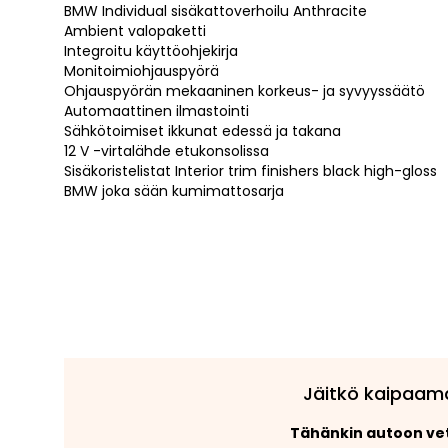
BMW Individual sisäkattoverhoilu Anthracite
Ambient valopaketti
Integroitu käyttöohjekirja
Monitoimiohjauspyörä
Ohjauspyörän mekaaninen korkeus- ja syvyyssäätö
Automaattinen ilmastointi
Sähkötoimiset ikkunat edessä ja takana
12 V -virtalähde etukonsolissa
Sisäkoristelistat Interior trim finishers black high-gloss
BMW joka sään kumimattosarja
Jäitkö kaipaam
Tähänkin autoon v