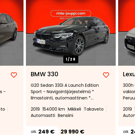
1/
28
BMW 330
Lex
Lisää
Poista
Lisää
Poista
G20 Sedan 330i A Launch Edition
300h 
suosikiksi
suosikeista
suosikiksi
suosikeist
s -
Sport - Navigointijärjestelmä *
vakio
Ilmastointi, automaattinen *
Peruu
Vernasca -nahkaverhoilu -
käynn
eto
2019
154000 km
Mikkeli
Takaveto
2019
Mocha decor stitching | Black *
Automaatti
Bensiini
Auto
M Sport Nahkainen
Urheiluohjauspyörä
249 €
29 990 €
2
alk.
alk.