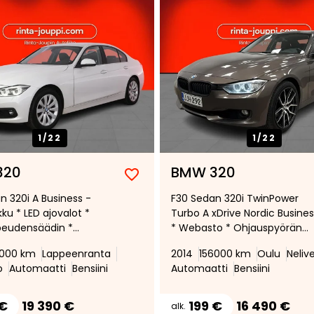
1/
22
1/
22
320
BMW 320
Lisää
Poista
n 320i A Business -
F30 Sedan 320i TwinPower
suosikiksi
suosikeista
ku * LED ajovalot *
Turbo A xDrive Nordic Busines
peudensäädin *
* Webasto * Ohjauspyörän
tinen ilmastointi *
lämmitys * LED-ajovalot *
7000 km
Lappeenranta
2014
156000 km
Oulu
Neliv
et kesä- ja
Jakoketju vaihdettu 6/26 *
o
Automaatti
Bensiini
Automaatti
Bensiini
kaissa * Avaimeton
Xenon-ajovalot *
ys * Huollettu 135tkm
Takapysäköintitutka *
 €
19 390 €
199 €
16 490 €
alk.