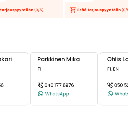
 tarjouspyyntöön
(
0
/5)
Lisää tarjouspyyntöön
(
0
/
skari
Parkkinen Mika
Ohlis L
FI
FI, EN
56
040 177 8976
050 5
+358 40 921 1584)
(+358503314056, 0503314056, +358 50 331 4056)
(+358401778976, 040177
WhatsApp
What