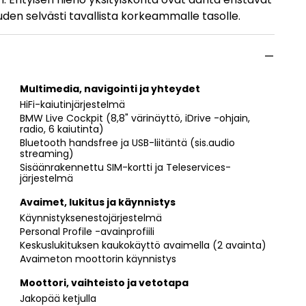
den selvästi tavallista korkeammalle tasolle.
Multimedia, navigointi ja yhteydet
HiFi-kaiutinjärjestelmä
BMW Live Cockpit (8,8" värinäyttö, iDrive -ohjain,
radio, 6 kaiutinta)
Bluetooth handsfree ja USB-liitäntä (sis.audio
streaming)
Sisäänrakennettu SIM-kortti ja Teleservices-
järjestelmä
Avaimet, lukitus ja käynnistys
Käynnistyksenestojärjestelmä
Personal Profile -avainprofiili
Keskuslukituksen kaukokäyttö avaimella (2 avainta)
Avaimeton moottorin käynnistys
Moottori, vaihteisto ja vetotapa
Jakopää ketjulla