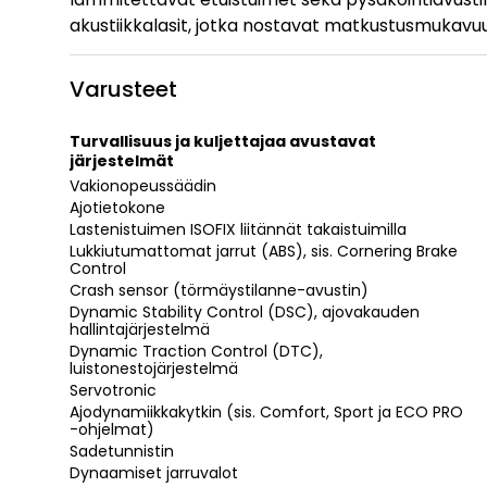
akustiikkalasit, jotka nostavat matkustusmukavuu
Varusteet
Turvallisuus ja kuljettajaa avustavat
järjestelmät
Vakionopeussäädin
Ajotietokone
Lastenistuimen ISOFIX liitännät takaistuimilla
Lukkiutumattomat jarrut (ABS), sis. Cornering Brake
Control
Crash sensor (törmäystilanne-avustin)
Dynamic Stability Control (DSC), ajovakauden
hallintajärjestelmä
Dynamic Traction Control (DTC),
luistonestojärjestelmä
Servotronic
Ajodynamiikkakytkin (sis. Comfort, Sport ja ECO PRO
-ohjelmat)
Sadetunnistin
Dynaamiset jarruvalot