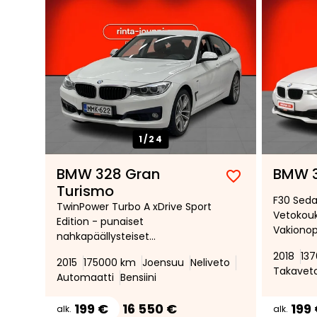
1/
24
BMW 328 Gran
BMW 
Lisää
Poista
Turismo
F30 Seda
suosikiksi
suosikeista
TwinPower Turbo A xDrive Sport
Vetokouk
Edition - punaiset
Vakiono
nahkapäällysteiset
Automaat
urheiluistuimet, Xenon-ajovalot,
2018
13
Aluvante
2015
175000 km
Joensuu
Neliveto
Bluetooth, sähköinen takaluukku
Takavet
talviren
Automaatti
Bensiini
käynnist
kohdalla
199 €
16 550 €
199
alk.
alk.