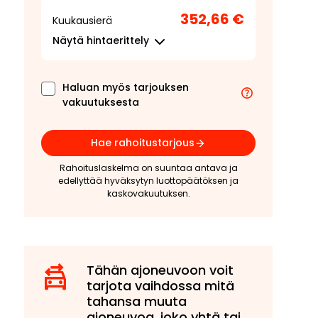
352,66 €
Kuukausierä
Näytä
hintaerittely
Haluan myös tarjouksen
vakuutuksesta
Hae rahoitustarjous
Rahoituslaskelma on suuntaa antava ja
edellyttää hyväksytyn luottopäätöksen ja
kaskovakuutuksen.
Tähän ajoneuvoon voit
tarjota vaihdossa mitä
tahansa muuta
ajoneuvoa, joko yhtä tai