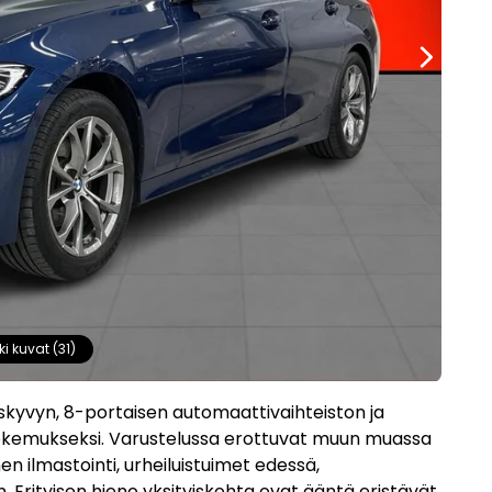
ki kuvat (31)
skyvyn, 8-portaisen automaattivaihteiston ja
okokemukseksi. Varustelussa erottuvat muun muassa
 ilmastointi, urheiluistuimet edessä,
 Erityisen hieno yksityiskohta ovat ääntä eristävät