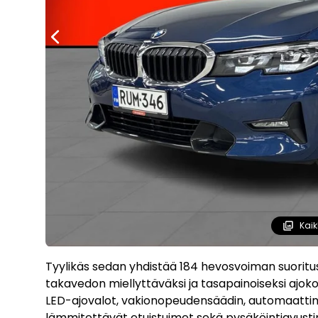
Kaik
Tyylikäs sedan yhdistää 184 hevosvoiman suoritu
takavedon miellyttäväksi ja tasapainoiseksi aj
LED-ajovalot, vakionopeudensäädin, automaattinen
lämmitettävät etuistuimet sekä pysäköintiavustin.