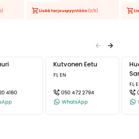
5)
Lisää tarjouspyyntöön
(
0
/5)
Li
auri
Kutvonen Eetu
Hu
Sa
FI, EN
FI, 
20 4180
050 472 2794
8976, +358 40 177 8976)
(+358505204180, 0505204180, +358 50 520 4180)
(+358504722794, 
sApp
WhatsApp