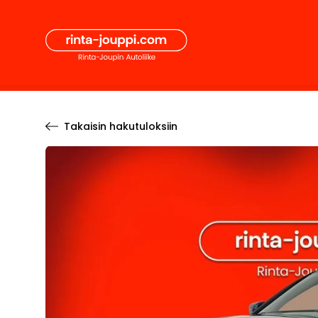
Hyppää
Secon
sisältöön
Pääval
Takaisin hakutuloksiin