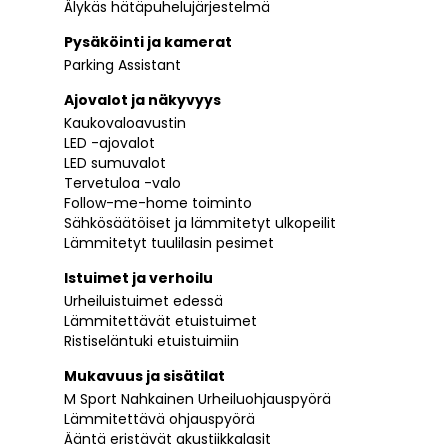
Älykäs hätäpuhelujärjestelmä
Pysäköinti ja kamerat
Parking Assistant
Ajovalot ja näkyvyys
Kaukovaloavustin
LED -ajovalot
LED sumuvalot
Tervetuloa -valo
Follow-me-home toiminto
Sähkösäätöiset ja lämmitetyt ulkopeilit
Lämmitetyt tuulilasin pesimet
Istuimet ja verhoilu
Urheiluistuimet edessä
Lämmitettävät etuistuimet
Ristiseläntuki etuistuimiin
Mukavuus ja sisätilat
M Sport Nahkainen Urheiluohjauspyörä
Lämmitettävä ohjauspyörä
Ääntä eristävät akustiikkalasit