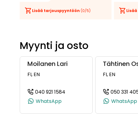
Lisää tarjouspyyntöön
(
0
/5)
Lisää
Myynti ja osto
Moilanen Lari
Tähtinen O
FI, EN
FI, EN
040 921 1584
050 331 40
(+358409211584, 0409211584, 
WhatsApp
WhatsApp