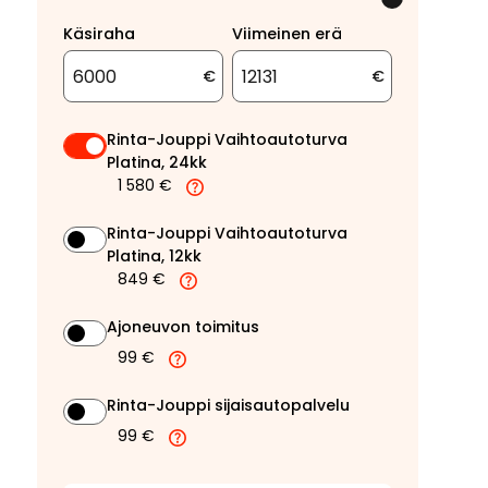
Käsiraha
Viimeinen erä
€
€
Rinta-Jouppi Vaihtoautoturva
Platina, 24kk
1 580 €
Rinta-Jouppi Vaihtoautoturva
Platina, 12kk
849 €
Ajoneuvon toimitus
99 €
Rinta-Jouppi sijaisautopalvelu
99 €