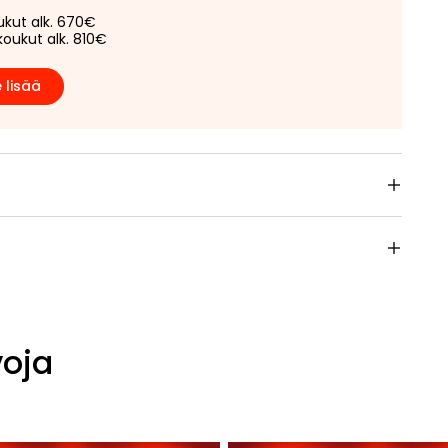
ukut alk. 670€
koukut alk. 810€
 lisää
voja