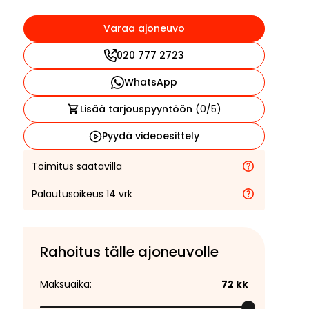
Varaa ajoneuvo
020 777 2723
WhatsApp
Lisää tarjouspyyntöön
(
0
/5)
Pyydä videoesittely
Toimitus saatavilla
Palautusoikeus 14 vrk
Rahoitus tälle ajoneuvolle
Maksuaika:
72
kk