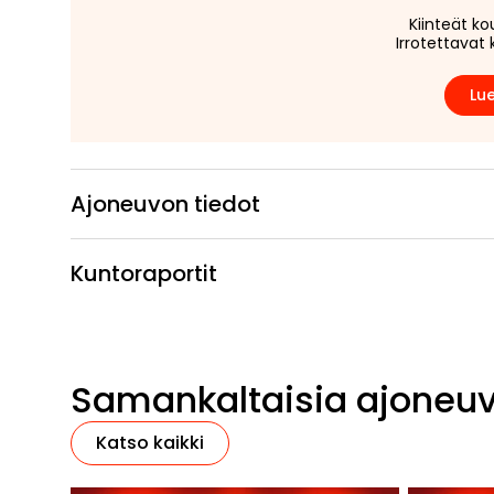
Kiinteät ko
Irrotettavat 
Lue
Ajoneuvon tiedot
Kuntoraportit
Samankaltaisia ajoneu
Katso kaikki