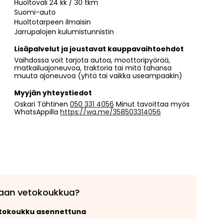
Huoltoväli 24 kk / 30 tkm
Suomi-auto
Huoltotarpeen ilmaisin
Jarrupalojen kulumistunnistin
Lisäpalvelut ja joustavat kauppavaihtoehdot
Vaihdossa voit tarjota autoa, moottoripyörää,
matkailuajoneuvoa, traktoria tai mitä tahansa
muuta ajoneuvoa (yhtä tai vaikka useampaakin)
Myyjän yhteystiedot
Oskari Tähtinen
050 331 4056
Minut tavoittaa myös
WhatsAppilla
https://wa.me/358503314056
aan vetokoukkua?
etokoukku asennettuna