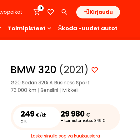
0
työpaikat
Kirjaudu
Toimipisteet
Škoda -uudet autot
BMW 320
(2021)
G20 Sedan 320i A Business Sport
73 000 km | Bensiini | Mikkeli
249
29 980
€
€/kk
+ toimistomaksu 349 €
alk.
Laske sinulle sopiva kuukausierä