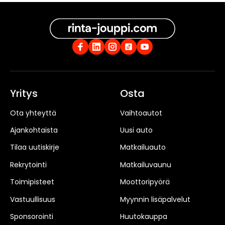
Yritys
Osta
Ota yhteyttä
Vaihtoautot
Ajankohtaista
Uusi auto
Tilaa uutiskirje
Matkailuauto
Rekrytointi
Matkailuvaunu
Toimipisteet
Moottoripyörä
Vastuullisuus
Myynnin lisäpalvelut
Sponsorointi
Huutokauppa