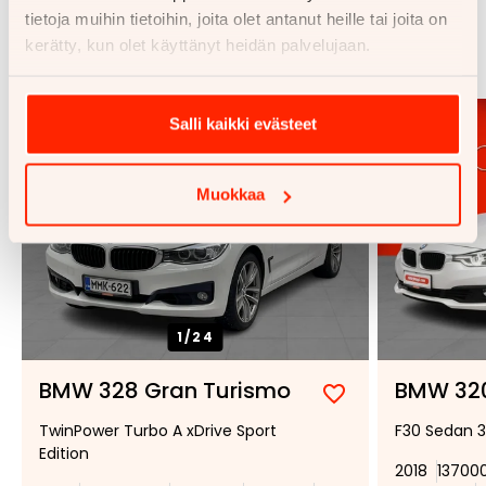
Samankaltaisia ajoneuvoja
tietoja muihin tietoihin, joita olet antanut heille tai joita on
kerätty, kun olet käyttänyt heidän palvelujaan.
Katso kaikki
Salli kaikki evästeet
Muokkaa
1/
24
BMW 328 Gran Turismo
BMW 32
Lisää
Poista
TwinPower Turbo A xDrive Sport
F30 Sedan 3
suosikiksi
suosikeista
Edition
2018
13700