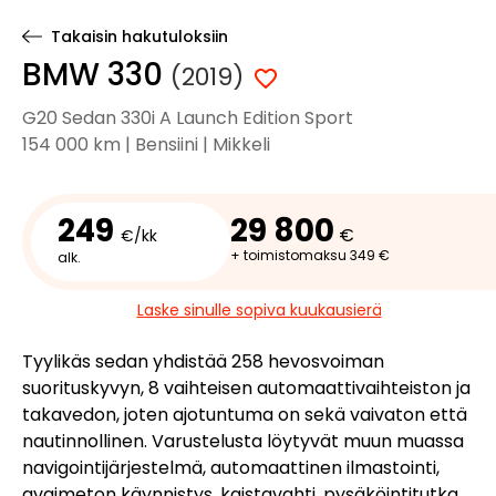
Takaisin hakutuloksiin
BMW 330
(2019)
G20 Sedan 330i A Launch Edition Sport
154 000 km | Bensiini | Mikkeli
249
29 800
€
€/kk
+ toimistomaksu 349 €
alk.
Laske sinulle sopiva kuukausierä
Tyylikäs sedan yhdistää 258 hevosvoiman
suorituskyvyn, 8 vaihteisen automaattivaihteiston ja
takavedon, joten ajotuntuma on sekä vaivaton että
nautinnollinen. Varustelusta löytyvät muun muassa
navigointijärjestelmä, automaattinen ilmastointi,
avaimeton käynnistys, kaistavahti, pysäköintitutka,