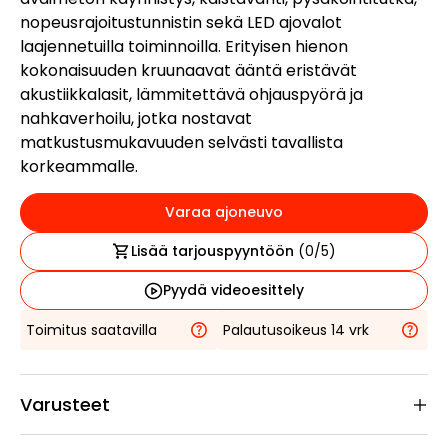
nopeusrajoitustunnistin sekä LED ajovalot
laajennetuilla toiminnoilla. Erityisen hienon
kokonaisuuden kruunaavat ääntä eristävät
akustiikkalasit, lämmitettävä ohjauspyörä ja
nahkaverhoilu, jotka nostavat
matkustusmukavuuden selvästi tavallista
korkeammalle.
Varaa ajoneuvo
Lisää tarjouspyyntöön
(
0
/5)
Pyydä videoesittely
Toimitus saatavilla
Palautusoikeus 14 vrk
Varusteet