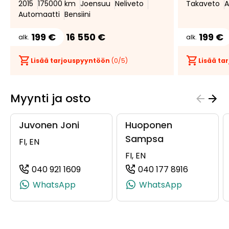
2015
175000 km
Joensuu
Neliveto
Takaveto
A
Automaatti
Bensiini
199 €
16 550 €
199 €
alk.
alk.
Lisää tarjouspyyntöön
(
0
/5)
Lisää t
Myynti ja osto
Juvonen Joni
Huoponen
Sampsa
FI, EN
FI, EN
040 921 1609
040 177 8916
(+358409211609, 0409211609, +358 40 
(+3584017
WhatsApp
WhatsApp