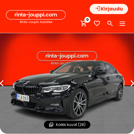
Hyppää
Kirjaudu
sisältöön
0
Kaikki kuvat (28)