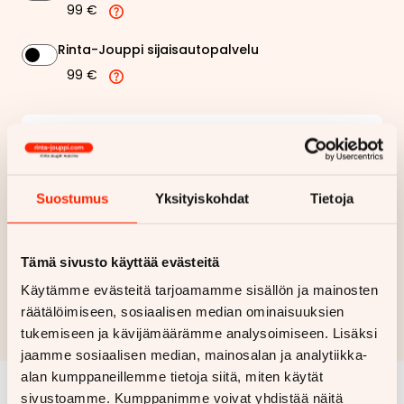
99 €
Rinta-Jouppi sijaisautopalvelu
99 €
322,26 €
Kuukausierä
Näytä
hintaerittely
Suostumus
Yksityiskohdat
Tietoja
Haluan myös tarjouksen vakuutuksesta
Tämä sivusto käyttää evästeitä
Hae rahoitustarjous
Käytämme evästeitä tarjoamamme sisällön ja mainosten
räätälöimiseen, sosiaalisen median ominaisuuksien
Rahoituslaskelma on suuntaa antava ja edellyttää hyväksytyn
luottopäätöksen ja kaskovakuutuksen.
tukemiseen ja kävijämäärämme analysoimiseen. Lisäksi
jaamme sosiaalisen median, mainosalan ja analytiikka-
alan kumppaneillemme tietoja siitä, miten käytät
sivustoamme. Kumppanimme voivat yhdistää näitä