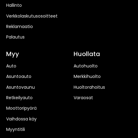
Hallinto
Verkkolaskutusosoitteet
Reklamaatio
Palautus
Myy
Huollata
Auto
Autohuolto
Asuntoauto
Merkkihuolto
Asuntovaunu
Huoltorahoitus
Retkeilyauto
Varaosat
Moottoripyörä
Vaihdossa käy
Myyntitili