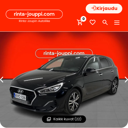
Hyppää
Kirjaudu
sisältöön
0
Kaikki kuvat (22)