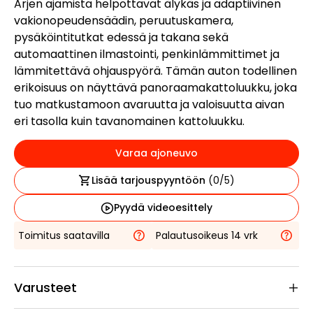
Arjen ajamista helpottavat älykäs ja adaptiivinen
vakionopeudensäädin, peruutuskamera,
pysäköintitutkat edessä ja takana sekä
automaattinen ilmastointi, penkinlämmittimet ja
lämmitettävä ohjauspyörä. Tämän auton todellinen
erikoisuus on näyttävä panoraamakattoluukku, joka
tuo matkustamoon avaruutta ja valoisuutta aivan
eri tasolla kuin tavanomainen kattoluukku.
Varaa ajoneuvo
Lisää tarjouspyyntöön
(
0
/5)
Pyydä videoesittely
Toimitus saatavilla
Palautusoikeus 14 vrk
Varusteet