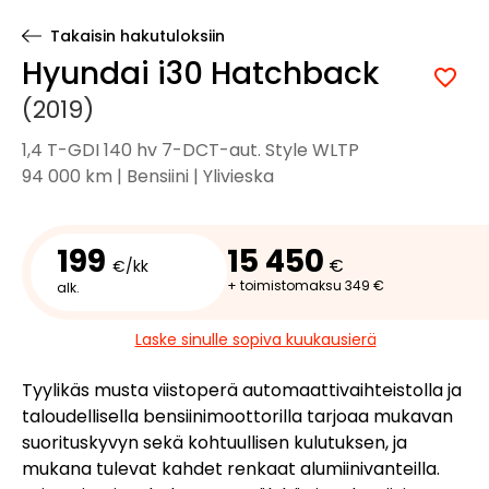
Takaisin hakutuloksiin
Hyundai i30 Hatchback
(2019)
1,4 T-GDI 140 hv 7-DCT-aut. Style WLTP
94 000 km | Bensiini | Ylivieska
199
15 450
€
€/kk
+ toimistomaksu 349 €
alk.
Laske sinulle sopiva kuukausierä
Tyylikäs musta viistoperä automaattivaihteistolla ja
taloudellisella bensiinimoottorilla tarjoaa mukavan
suorituskyvyn sekä kohtuullisen kulutuksen, ja
mukana tulevat kahdet renkaat alumiinivanteilla.