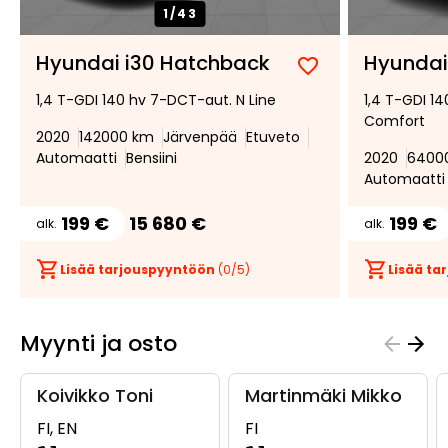
1/
43
Hyundai i30 Hatchback
Hyundai
Lisää
Poista
1,4 T-GDI 140 hv 7-DCT-aut. N Line
1,4 T-GDI 1
suosikiksi
suosikeista
Comfort
2020
142000 km
Järvenpää
Etuveto
Automaatti
Bensiini
2020
6400
Automaatti
199 €
15 680 €
199 €
alk.
alk.
Lisää tarjouspyyntöön
(
0
/5)
Lisää t
Myynti ja osto
Koivikko Toni
Martinmäki Mikko
FI, EN
FI