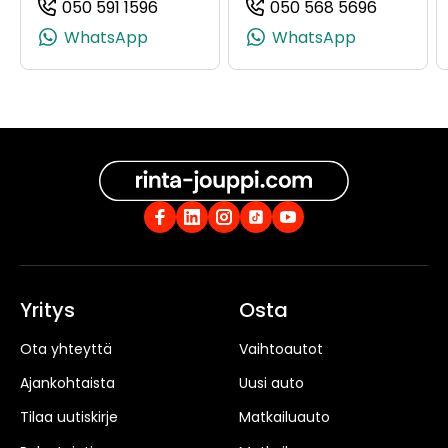
050 591 1596
050 568 5696
(+358505911596, 0505911596, +358 50 
(+358505
WhatsApp
WhatsApp
Yritys
Osta
Ota yhteyttä
Vaihtoautot
Ajankohtaista
Uusi auto
Tilaa uutiskirje
Matkailuauto