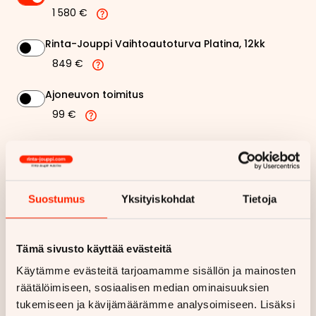
1 580 €
Rinta-Jouppi Vaihtoautoturva Platina, 12kk
849 €
Ajoneuvon toimitus
99 €
Rinta-Jouppi sijaisautopalvelu
99 €
Suostumus
Yksityiskohdat
Tietoja
237,82 €
Kuukausierä
Näytä
hintaerittely
Tämä sivusto käyttää evästeitä
Käytämme evästeitä tarjoamamme sisällön ja mainosten
Haluan myös tarjouksen vakuutuksesta
räätälöimiseen, sosiaalisen median ominaisuuksien
tukemiseen ja kävijämäärämme analysoimiseen. Lisäksi