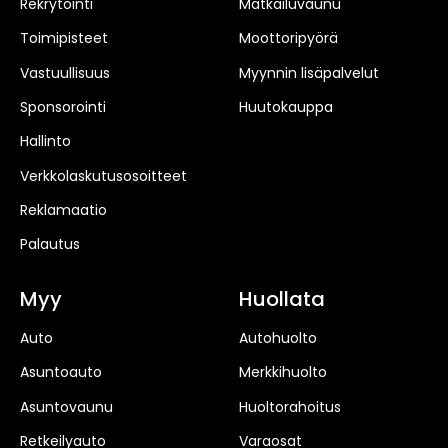
Rekrytointi
Matkailuvaunu
Toimipisteet
Moottoripyörä
Vastuullisuus
Myynnin lisäpalvelut
Sponsorointi
Huutokauppa
Hallinto
Verkkolaskutusosoitteet
Reklamaatio
Palautus
Myy
Huollata
Auto
Autohuolto
Asuntoauto
Merkkihuolto
Asuntovaunu
Huoltorahoitus
Retkeilyauto
Varaosat