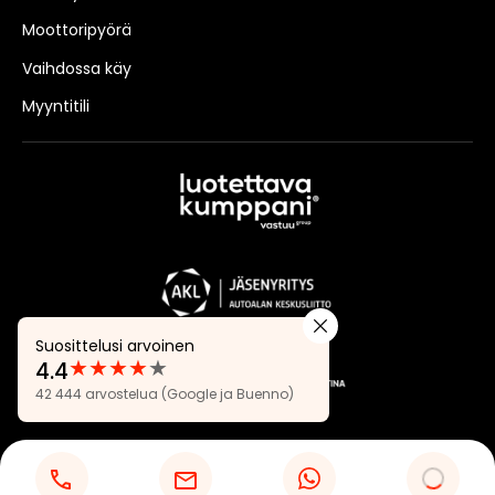
Moottoripyörä
Vaihdossa käy
Myyntitili
Suosittelusi arvoinen
★
★
★
★
★
4.4
Arvostelut:
42 444 arvostelua
(Google ja Buenno)
4.4
Tietosuojaseloste
Evästeasetukset