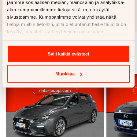
jaamme sosiaalisen median, mainosalan ja analytiikka-
Hae rahoitustarjous
alan kumppaneillemme tietoja siitä, miten käytät
Rahoituslaskelma on suuntaa antava ja edellyttää hyväksytyn
sivustoamme. Kumppanimme voivat yhdistää näitä
luottopäätöksen ja kaskovakuutuksen.
tietoja muihin tietoihin, joita olet antanut heille tai joita on
kerätty, kun olet käyttänyt heidän palvelujaan.
Samankaltaisia ajoneuvoja
Salli kaikki evästeet
Katso kaikki
Muokkaa