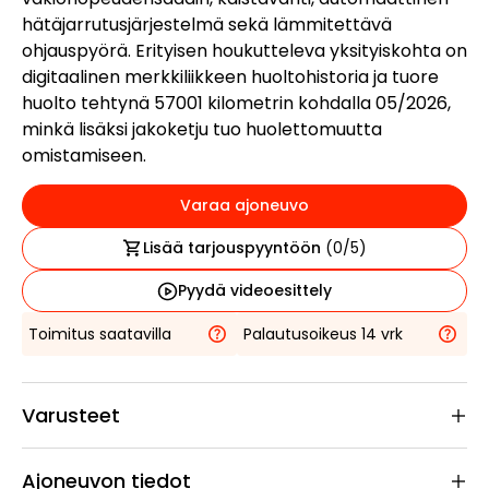
hätäjarrutusjärjestelmä sekä lämmitettävä
ohjauspyörä. Erityisen houkutteleva yksityiskohta on
digitaalinen merkkiliikkeen huoltohistoria ja tuore
huolto tehtynä 57001 kilometrin kohdalla 05/2026,
minkä lisäksi jakoketju tuo huolettomuutta
omistamiseen.
Varaa ajoneuvo
Lisää tarjouspyyntöön
(
0
/5)
Pyydä videoesittely
Toimitus saatavilla
Palautusoikeus 14 vrk
Varusteet
Ajoneuvon tiedot