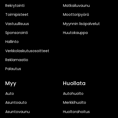
Rekrytointi
Matkailuvaunu
Toimipisteet
Moottoripyörä
Vastuullisuus
Myynnin lisäpalvelut
Sponsorointi
Huutokauppa
Hallinto
Verkkolaskutusosoitteet
Reklamaatio
Palautus
Myy
Huollata
Auto
Autohuolto
Asuntoauto
Merkkihuolto
Asuntovaunu
Huoltorahoitus