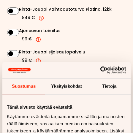
Rinta-Jouppi Vaihtoautoturva Platina, 12kk
849 €
Ajoneuvon toimitus
99 €
Rinta-Jouppi sijaisautopalvelu
99 €
246,80 €
Kuukausierä
Suostumus
Yksityiskohdat
Tietoja
Näytä
hintaerittely
Tämä sivusto käyttää evästeitä
Haluan myös tarjouksen vakuutuksesta
Käytämme evästeitä tarjoamamme sisällön ja mainosten
räätälöimiseen, sosiaalisen median ominaisuuksien
Hae rahoitustarjous
tukemiseen ja kävijämäärämme analysoimiseen. Lisäksi