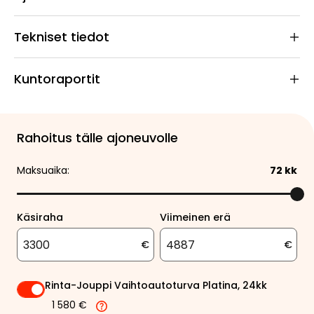
Tekniset tiedot
Kuntoraportit
Rahoitus tälle ajoneuvolle
Maksuaika:
72
kk
Käsiraha
Viimeinen erä
€
€
Rinta-Jouppi Vaihtoautoturva Platina, 24kk
1 580 €