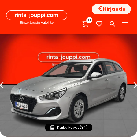
Hyppää
Kirjaudu
sisältöön
0
Kaikki kuvat (34)