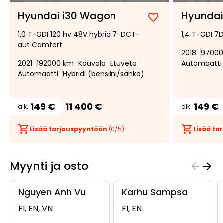
Hyundai i30 Wagon
Hyundai
Lisää
Poista
1,0 T-GDI 120 hv 48V hybrid 7-DCT-
1,4 T-GDI 7
suosikiksi
suosikeista
aut Comfort
2018
97000
2021
192000 km
Kouvola
Etuveto
Automaatti
Automaatti
Hybridi (bensiini/sähkö)
149 €
11 400 €
149 €
alk.
alk.
Lisää tarjouspyyntöön
(
0
/5)
Lisää t
Myynti ja osto
Nguyen Anh Vu
Karhu Sampsa
FI, EN, VN
FI, EN