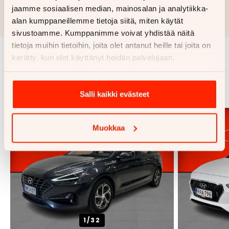
jaamme sosiaalisen median, mainosalan ja analytiikka-
Rahoituslaskelma on suuntaa antava ja edellyttää hyväksytyn
luottopäätöksen ja kaskovakuutuksen.
alan kumppaneillemme tietoja siitä, miten käytät
sivustoamme. Kumppanimme voivat yhdistää näitä
tietoja muihin tietoihin, joita olet antanut heille tai joita on
kerätty, kun olet käyttänyt heidän palvelujaan.
Samankaltaisia ajoneuvoja
Katso kaikki
Salli kaikki evästeet
Muokkaa
1/
32