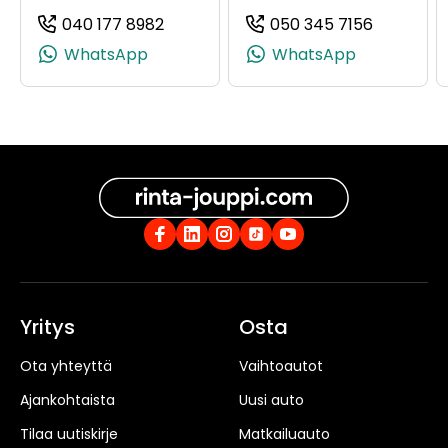
040 177 8982
050 345 7156
(+358401778982, 0401778982, +358 
(+358503
WhatsApp
WhatsApp
Yritys
Osta
Ota yhteyttä
Vaihtoautot
Ajankohtaista
Uusi auto
Tilaa uutiskirje
Matkailuauto