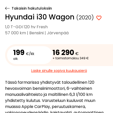
Takaisin hakutuloksiin
Hyundai i30 Wagon
(2020)
1,0 T-GDI 120 hv Fresh
57 000 km | Bensiini | Järvenpää
199
16 290
€
€/kk
+ toimistomaksu 349 €
alk.
Laske sinulle sopiva kuukausierä
Tässä farmarissa yhdistyvät taloudellinen 120
hevosvoiman bensiinimoottori, 6-vaihteinen
manuaalivaihteisto ja maltillinen 6,3 l/100 km
yhdistetty kulutus. Varusteluun kuuluvat muun
muassa Apple CarPlay, peruutuskamera,
vakionopeudensäädin, kaistavahti, automaattinen