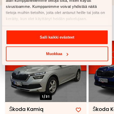
alan kumppaneillemme tietoja siitä, miten käytät
sivustoamme. Kumppanimme voivat yhdistää näitä
tietoja muihin tietoihin, joita olet antanut heille tai joita on
kerätty, kun olet käyttänyt heidän palvelujaan.
Samankaltaisia ajoneuvoja
Katso kaikki
Salli kaikki evästeet
Muokkaa
1/
31
Škoda Kamiq
Škoda 
Lisää
Poista