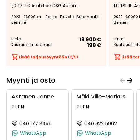
1,0 TSI 110 Ambition DSG Autom.
1.0 TSI 110 
suosikiksi
suosikeista
2023
46000 km
Raisio
Etuveto
Automaatti
2023
69000
Bensiini
Bensiini
18 900 €
Hinta
Hinta
199 €
Kuukausihinta alkaen
Kuukausihint
Lisää tarjouspyyntöön
(
0
/5)
Lisää t
Myynti ja osto
Astanen Janne
Mäki Ville-Markus
FI, EN
FI, EN
040 177 8955
040 922 5962
(+358401778955, 0401778955, +358 
(+358409
WhatsApp
WhatsApp