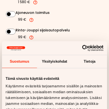
1 580 €
Ajoneuvon toimitus
99 €
Rinta-Jouppi sijaisautopalvelu
99 €
241,11 €
Kuukausierä
Suostumus
Yksityiskohdat
Tietoja
Näytä
hintaerittely
Tämä sivusto käyttää evästeitä
Haluan myös tarjouksen vakuutuksesta
Käytämme evästeitä tarjoamamme sisällön ja mainosten
räätälöimiseen, sosiaalisen median ominaisuuksien
Hae rahoitustarjous
tukemiseen ja kävijämäärämme analysoimiseen. Lisäksi
Rahoituslaskelma on suuntaa antava ja edellyttää hyväksytyn
jaamme sosiaalisen median, mainosalan ja analytiikka-
luottopäätöksen ja kaskovakuutuksen.