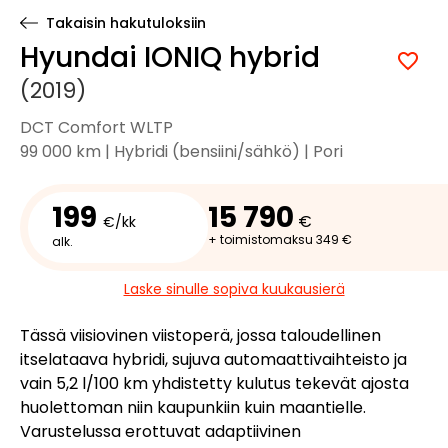
Takaisin hakutuloksiin
Hyundai IONIQ hybrid
(2019)
DCT Comfort WLTP
99 000 km | Hybridi (bensiini/sähkö) | Pori
199
15 790
€
€/kk
+ toimistomaksu 349 €
alk.
Laske sinulle sopiva kuukausierä
Tässä viisiovinen viistoperä, jossa taloudellinen
itselataava hybridi, sujuva automaattivaihteisto ja
vain 5,2 l/100 km yhdistetty kulutus tekevät ajosta
huolettoman niin kaupunkiin kuin maantielle.
Varustelussa erottuvat adaptiivinen