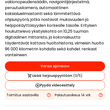
vakionopeudensäädin, navigointijärjestelmä,
peruutuskamera, automaattinen
kaksialueilmastointi sekä lämmitettävä
ohjauspyörä, jotka nostavat mukavuuden ja
helppokäyttöisyyden korkealle tasolle. Erityisen
houkutteleva yksityiskohta on 10,25 tuuman
digitaalinen mittaristo, ja kokonaisuutta
täydentävät kattava huoltohistoria, viimeisin huolto
96 000 kilometrin kohdalla sekä kahdet renkaat
vanteineen.
Varaa ajoneuvo
Lisää tarjouspyyntöön
(
0
/5)
Pyydä videoesittely
Toimitus saatavilla
Palautusoikeus 14 vrk