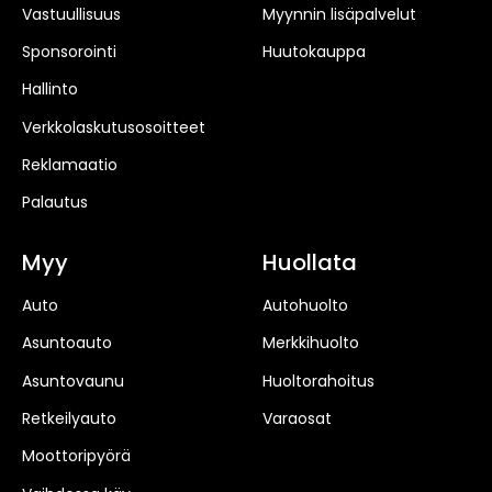
Vastuullisuus
Myynnin lisäpalvelut
Sponsorointi
Huutokauppa
Hallinto
Verkkolaskutusosoitteet
Reklamaatio
Palautus
Myy
Huollata
Auto
Autohuolto
Asuntoauto
Merkkihuolto
Asuntovaunu
Huoltorahoitus
Retkeilyauto
Varaosat
Moottoripyörä