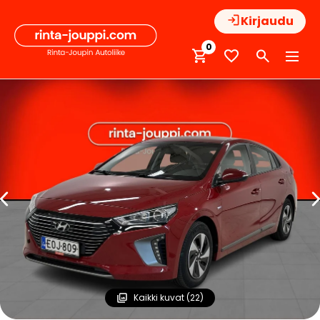
Hyppää
Kirjaudu
sisältöön
0
Kaikki kuvat (22)