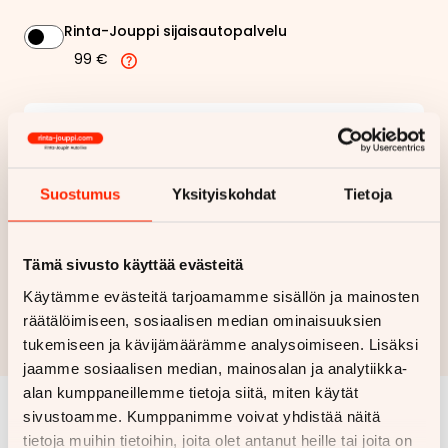
Rinta-Jouppi sijaisautopalvelu
99 €
239,87 €
Kuukausierä
Näytä
hintaerittely
Suostumus
Yksityiskohdat
Tietoja
Haluan myös tarjouksen vakuutuksesta
Tämä sivusto käyttää evästeitä
Hae rahoitustarjous
Käytämme evästeitä tarjoamamme sisällön ja mainosten
räätälöimiseen, sosiaalisen median ominaisuuksien
Rahoituslaskelma on suuntaa antava ja edellyttää hyväksytyn
luottopäätöksen ja kaskovakuutuksen.
tukemiseen ja kävijämäärämme analysoimiseen. Lisäksi
jaamme sosiaalisen median, mainosalan ja analytiikka-
alan kumppaneillemme tietoja siitä, miten käytät
sivustoamme. Kumppanimme voivat yhdistää näitä
Samankaltaisia ajoneuvoja
tietoja muihin tietoihin, joita olet antanut heille tai joita on