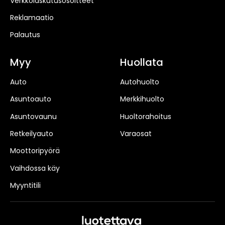
Verkkolaskutusosoitteet
Reklamaatio
Palautus
Myy
Huollata
Auto
Autohuolto
Asuntoauto
Merkkihuolto
Asuntovaunu
Huoltorahoitus
Retkeilyauto
Varaosat
Moottoripyörä
Vaihdossa käy
Myyntitili