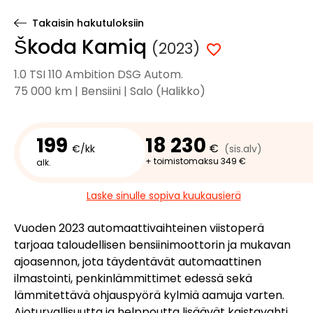
Takaisin hakutuloksiin
Škoda Kamiq
(2023)
1.0 TSI 110 Ambition DSG Autom.
75 000 km | Bensiini | Salo (Halikko)
199
18 230
€
€/kk
(sis.alv)
+ toimistomaksu 349 €
alk.
Laske sinulle sopiva kuukausierä
Vuoden 2023 automaattivaihteinen viistoperä
tarjoaa taloudellisen bensiinimoottorin ja mukavan
ajoasennon, jota täydentävät automaattinen
ilmastointi, penkinlämmittimet edessä sekä
lämmitettävä ohjauspyörä kylmiä aamuja varten.
Ajoturvallisuutta ja helppoutta lisäävät kaistavahti,