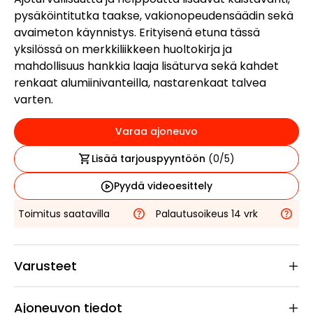
pysäköintitutka taakse, vakionopeudensäädin sekä
avaimeton käynnistys. Erityisenä etuna tässä
yksilössä on merkkiliikkeen huoltokirja ja
mahdollisuus hankkia laaja lisäturva sekä kahdet
renkaat alumiinivanteilla, nastarenkaat talvea
varten.
Varaa ajoneuvo
Lisää tarjouspyyntöön
(
0
/5)
Pyydä videoesittely
Toimitus saatavilla
Palautusoikeus 14 vrk
Varusteet
Ajoneuvon tiedot