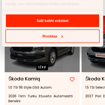
kerätty, kun olet käyttänyt heidän palvelujaan.
Katso kaikki
Salli kaikki evästeet
Muokkaa
1/
32
Škoda Kamiq
Škoda 
Lisää
Poista
1.0 TSI 116 Style DSG Autom.
1.5 TSI Sele
suosikiksi
suosikeista
2026
1 km
Turku
Etuveto
Automaatti
2027
Pori
Bensiini