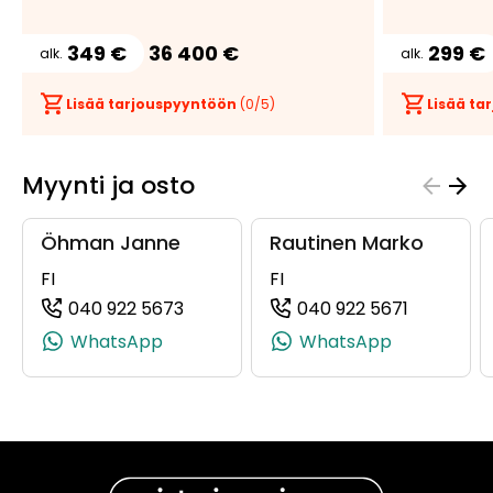
349 €
36 400 €
299 €
alk.
alk.
Lisää tarjouspyyntöön
(
0
/5)
Lisää t
Myynti ja osto
Öhman Janne
Rautinen Marko
FI
FI
040 922 5673
040 922 5671
(+358409225673, 0409225673, +358
(+3584092
WhatsApp
WhatsApp