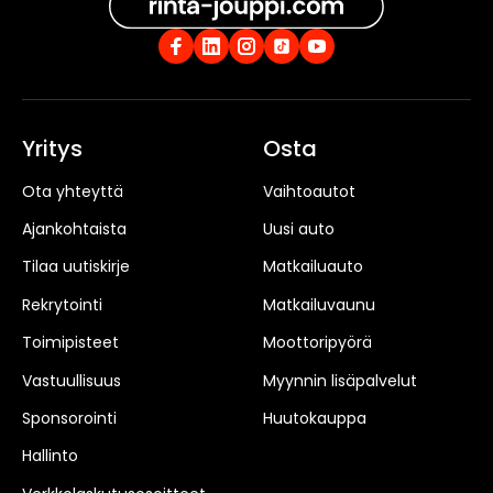
Yritys
Osta
Ota yhteyttä
Vaihtoautot
Ajankohtaista
Uusi auto
Tilaa uutiskirje
Matkailuauto
Rekrytointi
Matkailuvaunu
Toimipisteet
Moottoripyörä
Vastuullisuus
Myynnin lisäpalvelut
Sponsorointi
Huutokauppa
Hallinto