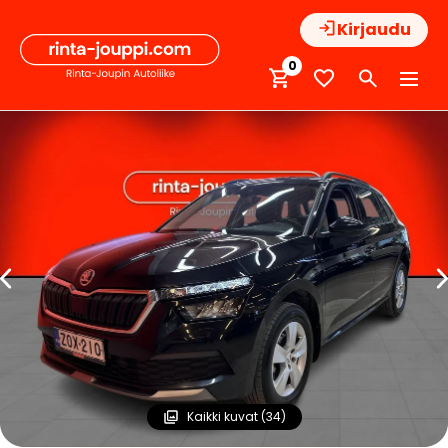
Hyppää
Kirjaudu
sisältöön
0
Kaikki kuvat (34)