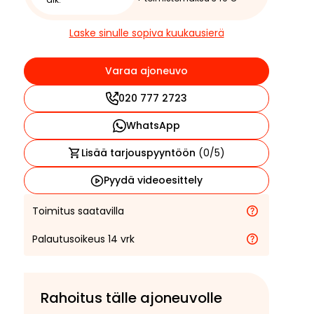
Laske sinulle sopiva kuukausierä
Varaa ajoneuvo
020 777 2723
WhatsApp
Lisää tarjouspyyntöön
(
0
/5)
Pyydä videoesittely
Toimitus saatavilla
Palautusoikeus 14 vrk
Rahoitus tälle ajoneuvolle