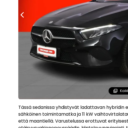
Kaik
Tässä sedanissa yhdistyvät ladattavan hybridin e
sähköinen toimintamatka ja 11 kW vaihtovirtalata
että maantiellä. Varustelussa erottuvat erityisest
etäisyysvakionopeussäädin, kiintolevynavigointi, t