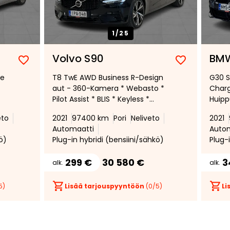
1/
25
Volvo S90
BMW
Lisää
Poista
Lisää
Poista
 e
T8 TwE AWD Business R-Design
G30 S
suosikiksi
suosikeista
suosikiksi
suosikeist
aut - 360-Kamera * Webasto *
Charg
Pilot Assist * BLIS * Keyless *
Huipp
Nahkasisusta * Adaptiivinen
HUD, 
eto
2021
97400 km
Pori
Neliveto
2021
vakionopeudensäädin *
Ilmas
Automaatti
Auto
Jakohihna 01 / 2026 *
istui
ö)
Plug-in hybridi (bensiini/sähkö)
Plug-
ot
muisti
Profe
299 €
30 580 €
3
alk.
alk.
Harm
Acce
5)
Lisää tarjouspyyntöön
(
0
/5)
Li