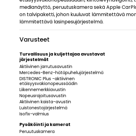
medianäyttö, peruutuskamera sekä Apple CarPlay
on talvipaketti, johon kuuluvat lämmitettävä mon
lämmitettävä lasinpesujärjestelmä.
Varusteet
Turvallisuus ja kuljettajaa avustavat
järjestelmät
Aktiivinen jarrutusavustin
Mercedes-Benz-hätäpuhelujärjestelmä
DISTRONIC Plus -aktiivinen
etäisyysvakionopeussäädin
Liikennemerkkiavustin
Nopeusrajoitusavustin
Aktiivinen kaista-avustin
Luistonestojärjestelmä
Isofix-valmius
Pysäköinti ja kamerat
Peruutuskamera