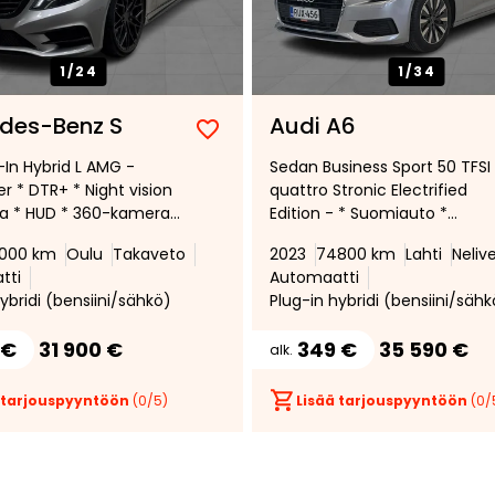
1/
24
1/
34
des-Benz S
Audi A6
Lisää
Poista
-In Hybrid L AMG -
Sedan Business Sport 50 TFSI
suosikiksi
suosikeista
r * DTR+ * Night vision
quattro Stronic Electrified
ta * HUD * 360-kamera
Edition - * Suomiauto *
ama * Ilmastoidut
Vakionopeudensäädin *
9000 km
Oulu
Takaveto
2023
74800 km
Lahti
Neliv
nkit
Digimittaristo *
tti
Automaatti
Navigointijärjestelmä *
ybridi (bensiini/sähkö)
Plug-in hybridi (bensiini/sähk
Peruutuskamera * LED-ajoval
*
 €
31 900 €
349 €
35 590 €
alk.
 tarjouspyyntöön
(
0
/5)
Lisää tarjouspyyntöön
(
0
/