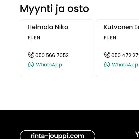
Myynti ja osto
Helmola Niko
Kutvonen E
FI, EN
FI, EN
050 566 7052
050 472 27
(+358505667052, 050566705
WhatsApp
WhatsApp
Y