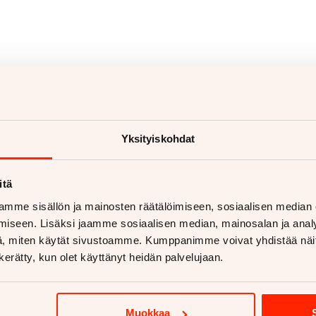
aan vetokoukkua?
Yksityiskohdat
etokoukku asennettuna
itä
ukut alk. 670€
koukut alk. 810€
mme sisällön ja mainosten räätälöimiseen, sosiaalisen median
iseen. Lisäksi jaamme sosiaalisen median, mainosalan ja analy
 lisää
, miten käytät sivustoamme. Kumppanimme voivat yhdistää näitä t
n kerätty, kun olet käyttänyt heidän palvelujaan.
Muokkaa