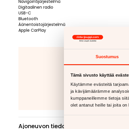
Navigointijärjestelmä
Digitaalinen radio
USB-C
Bluetooth
Äänentoistojärjestelmä
Apple CarPlay
Jäitkö kaipaam
Suostumus
Tähänkin autoon v
Tämä sivusto käyttää eväste
Kiinteät ko
Irrotettavat 
Käytämme evästeitä tarjoama
ja kävijämäärämme analysoim
Lue
kumppaneillemme tietoja siitä
olet antanut heille tai joita o
Ajoneuvon tiedot