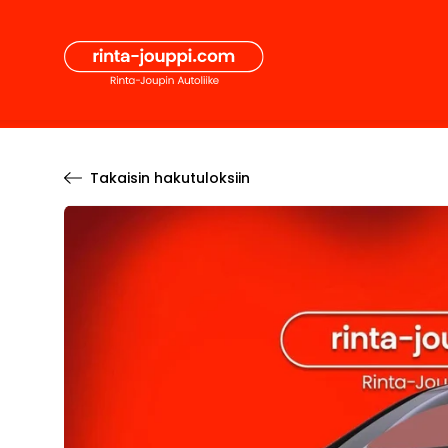
Hyppää
Secon
sisältöön
Pääval
Takaisin hakutuloksiin