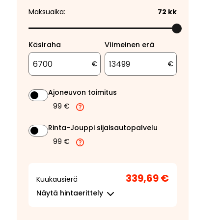
Maksuaika:
72
kk
Käsiraha
Viimeinen erä
€
€
Ajoneuvon toimitus
99 €
Rinta-Jouppi sijaisautopalvelu
99 €
339,69 €
Kuukausierä
Näytä
hintaerittely