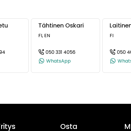
etu
Tähtinen Oskari
Laitine
FI, EN
FI
94
050 331 4056
050 4
2, +358 50 566 7052)
(+358504722794, 0504722794, +358 50 472 2794)
(+358503314056, 050331
WhatsApp
What
ritys
Osta
M