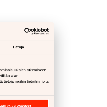
Tietoja
 ominaisuuksien tukemiseen
tiikka-alan
ietoja muihin tietoihin, joita
Salli kaikki evästeet