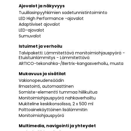
Ajovalot ja näkyvyys
Tuulilasinpyyhkimien sadetunnistintoiminto
LED High Performance -ajovalot
Adaptiiviset ajovalot
LED-ajovalot
Sumuvalot
Istuimet ja verhoilu
Talvipaketti: Lämmitettävä monitoimiohjauspyörä -
Etuistuinlämmitys - Lämmitettävä
ARTICO-tekonahka-/Bertrix-kangasverhoilu, musta
Mukavuus ja sisätilat
Vakionopeudensäädin
Ilmastointi, automaattinen
Somiste-elementti tummaa hiilikuitua
Monitoimiohjauspyörä nahkaverhoiltu
Mukiteline keskikonsolissa, 2 x 500 ml
Polttoainekäyttöinen lisälämmitin
Monitoimiohjauspyörä
Multimedia, navigointi ja yhteydet