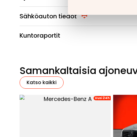
Sähköauton tiedot
Kuntoraportit
Samankaltaisia ajoneu
Katso kaikki
Uusi 24h