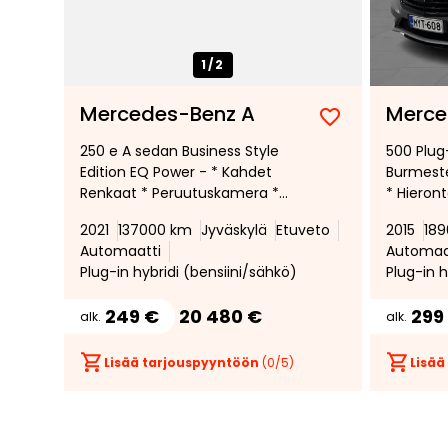
1/
2
Mercedes-Benz A
Merce
Lisää
Poista
250 e A sedan Business Style
500 Plug
suosikiksi
suosikeista
Edition EQ Power - * Kahdet
Burmeste
Renkaat * Peruutuskamera *
* Hieron
Ohjauspyörän Lämmitys *
* Panora
2021
137000 km
Jyväskylä
Etuveto
2015
18
Mukavuusalusta * Park Assist *
nahkape
Automaatti
Automaa
Plug-in hybridi (bensiini/sähkö)
Plug-in h
249 €
20 480 €
299
alk.
alk.
Lisää tarjouspyyntöön
(
0
/5)
Lisää