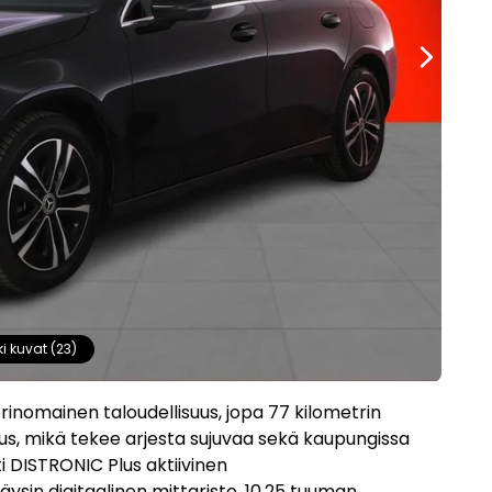
ki kuvat (23)
rinomainen taloudellisuus, jopa 77 kilometrin
us, mikä tekee arjesta sujuvaa sekä kaupungissa
i DISTRONIC Plus aktiivinen
äysin digitaalinen mittaristo, 10,25 tuuman