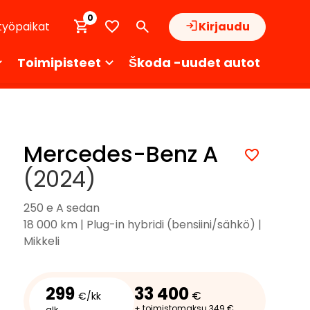
0
työpaikat
Kirjaudu
Toimipisteet
Škoda -uudet autot
Mercedes-Benz A
(2024)
250 e A sedan
18 000 km | Plug-in hybridi (bensiini/sähkö) |
Mikkeli
299
33 400
€
€/kk
+ toimistomaksu 349 €
alk.