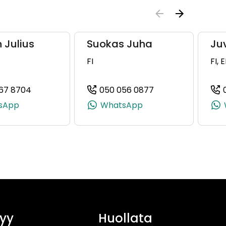
n Julius
Suokas Juha
Ju
FI
FI, 
67 8704
050 056 0877
4056, +358 50 331 4056)
(+358504678704, 0504678704, +358 50 467 87
(+358500560877, 
sApp
WhatsApp
yy
Huollata