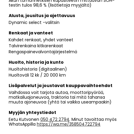
Akun tämänhetkisen kapasiteetin mittaavan SOH-
testin tulos 98,6 % (lisätietoja myyjältä)
Alusta, jousitus ja ajettavuus
Dynamic select -valitsin
Renkaat ja vanteet
Kahdet renkaat, yhdet vanteet
Talvirenkaina kitkarenkaat
Rengaspainevalvontajärjestelmä
Huolto, historia ja kunto
Huoltohistoria (digitaalinen)
Huoltoväli 12 kk / 20 000 km
Lisäpalvelut ja joustavat kauppavaihtoehdot
Vaihdossa voit tarjota autoa, moottoripyörää,
matkailuajoneuvoa, traktoria tai mitä tahansa
muuta ajoneuvoa (yhtä tai vaikka useampaakin)
Myyjän yhteystiedot
Eetu Kutvonen
050 472 2794
. Minut tavoittaa myös
WhatsAppilla
https://wa.me/358504722794