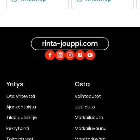
Yritys
Osta
Ota yhteyttä
Vaihtoautot
Ajankohtaista
Uusi auto
Tilaa uutiskirje
Matkailuauto
Rekrytointi
Matkailuvaunu
Toimipisteet
Moottoripyörä