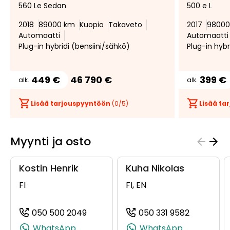
560 Le Sedan
500 e L
suosikiksi
suosikeista
2018
89000 km
Kuopio
Takaveto
2017
98000
Automaatti
Automaatti
Plug-in hybridi (bensiini/sähkö)
Plug-in hybr
449 €
46 790 €
399 €
alk.
alk.
Lisää tarjouspyyntöön
(
0
/5)
Lisää t
Myynti ja osto
Kostin Henrik
Kuha Nikolas
FI
FI, EN
050 500 2049
050 331 9582
(+358505002049, 0505002049, +35
(+3585033
WhatsApp
WhatsApp