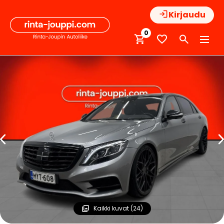
Hyppää
Kirjaudu
sisältöön
0
Kaikki kuvat (24)