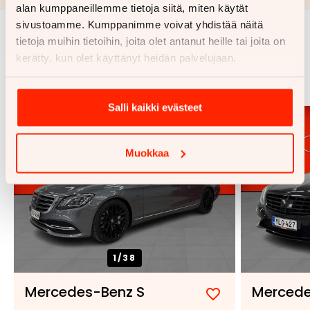
alan kumppaneillemme tietoja siitä, miten käytät
sivustoamme. Kumppanimme voivat yhdistää näitä
tietoja muihin tietoihin, joita olet antanut heille tai joita on
Samankaltaisia ajoneuvoja
kerätty, kun olet käyttänyt heidän palvelujaan.
Katso kaikki
Salli kaikki evästeet
Muokkaa
1/
38
Mercedes-Benz S
Mercede
Lisää
Poista