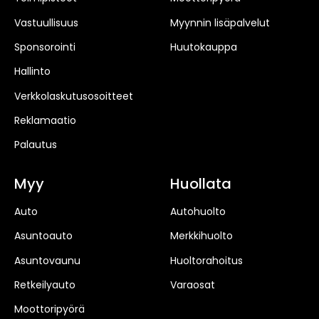
Vastuullisuus
Myynnin lisäpalvelut
Sponsorointi
Huutokauppa
Hallinto
Verkkolaskutusosoitteet
Reklamaatio
Palautus
Myy
Huollata
Auto
Autohuolto
Asuntoauto
Merkkihuolto
Asuntovaunu
Huoltorahoitus
Retkeilyauto
Varaosat
Moottoripyörä