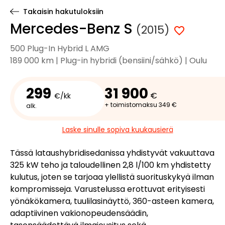
Takaisin hakutuloksiin
Mercedes-Benz S
(2015)
500 Plug-In Hybrid L AMG
189 000 km | Plug-in hybridi (bensiini/sähkö) | Oulu
299
31 900
€
€/kk
+ toimistomaksu 349 €
alk.
Laske sinulle sopiva kuukausierä
Tässä lataushybridisedanissa yhdistyvät vakuuttava
325 kW teho ja taloudellinen 2,8 l/100 km yhdistetty
kulutus, joten se tarjoaa ylellistä suorituskykyä ilman
kompromisseja. Varustelussa erottuvat erityisesti
yönäkökamera, tuulilasinäyttö, 360-asteen kamera,
adaptiivinen vakionopeudensäädin,