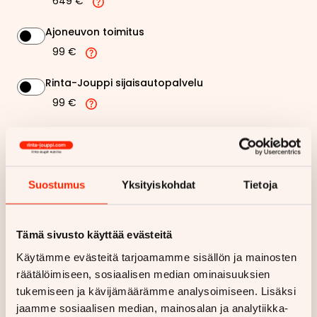
649 €
Ajoneuvon toimitus
99 €
Rinta-Jouppi sijaisautopalvelu
99 €
337 €
Kuukausierä
Näytä
hintaerittely
Suostumus
Yksityiskohdat
Tietoja
Haluan myös tarjouksen vakuutuksesta
Tämä sivusto käyttää evästeitä
Käytämme evästeitä tarjoamamme sisällön ja mainosten
Hae rahoitustarjous
räätälöimiseen, sosiaalisen median ominaisuuksien
tukemiseen ja kävijämäärämme analysoimiseen. Lisäksi
Rahoituslaskelma on suuntaa antava ja edellyttää hyväksytyn
luottopäätöksen ja kaskovakuutuksen.
jaamme sosiaalisen median, mainosalan ja analytiikka-