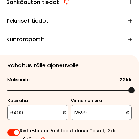
Sähköauton tiedot
Tekniset tiedot
Kuntoraportit
Rahoitus tälle ajoneuvolle
Maksuaika:
72
kk
Käsiraha
Viimeinen erä
€
€
Rinta-Jouppi Vaihtoautoturva Taso 1, 12kk