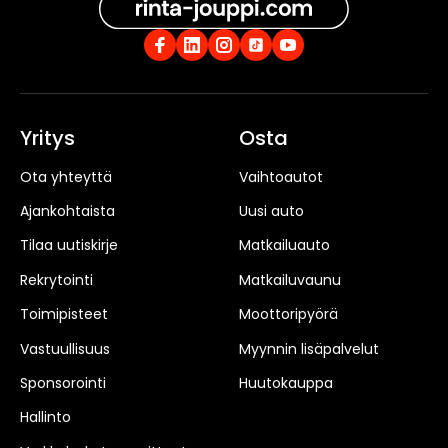
Yritys
Osta
Ota yhteyttä
Vaihtoautot
Ajankohtaista
Uusi auto
Tilaa uutiskirje
Matkailuauto
Rekrytointi
Matkailuvaunu
Toimipisteet
Moottoripyörä
Vastuullisuus
Myynnin lisäpalvelut
Sponsorointi
Huutokauppa
Hallinto