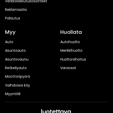
Verkkolaskutusosoitteet
Reklamaatio
Palautus
Myy
Huollata
Auto
Autohuolto
Asuntoauto
Merkkihuolto
Asuntovaunu
Huoltorahoitus
Retkeilyauto
Varaosat
Moottoripyörä
Vaihdossa käy
Myyntitili