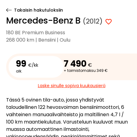
Takaisin hakutuloksiin
Mercedes-Benz B
(2012)
180 BE Premium Business
268 000 km | Bensiini | Oulu
99
7 490
€
€/kk
+ toimistomaksu 349 €
alk.
Laske sinulle sopiva kuukausierä
Tässä 5 ovinen tila-auto, jossa yhdistyvät
taloudellinen 122 hevosvoiman bensiinimoottori, 6
vaihteinen manuaalivaihteisto ja maltillinen 4,7 l /
100 km maantiekulutus. Varusteluun kuuluvat muun
muassa automaattinen ilmastointi,
vakionopeudensäädin, penkinlämmittimet sekä