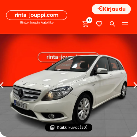
Hyppää
Kirjaudu
sisältöön
0
Kaikki kuvat (20)