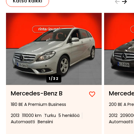
Katso kaikki
1/
32
Mercedes-Benz B
Mercede
Lisää
Poista
180 BE A Premium Business
200 BE A Pr
suosikiksi
suosikeista
2013
111000 km
Turku
5 henkilöä
2012
20900
Automaatti
Bensiini
Automaatti