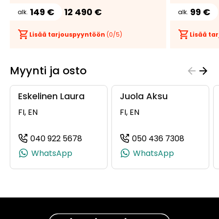
149 €
12 490 €
99 €
alk.
alk.
Lisää tarjouspyyntöön
(
0
/5)
Lisää t
Myynti ja osto
Eskelinen Laura
Juola Aksu
FI, EN
FI, EN
040 922 5678
050 436 7308
(+358409225678, 0409225678, +358
(+358504
WhatsApp
WhatsApp