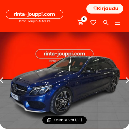
Hyppää
Kirjaudu
sisältöön
0
Kaikki kuvat (33)