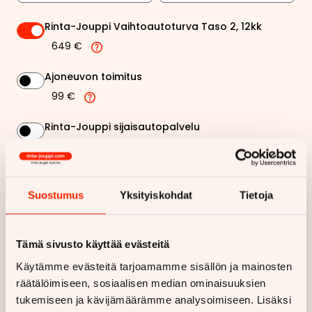
Rinta-Jouppi Vaihtoautoturva Taso 2, 12kk
649 €
Ajoneuvon toimitus
99 €
Rinta-Jouppi sijaisautopalvelu
99 €
467,42 €
Suostumus
Yksityiskohdat
Tietoja
Kuukausierä
Näytä
hintaerittely
Tämä sivusto käyttää evästeitä
Haluan myös tarjouksen vakuutuksesta
Käytämme evästeitä tarjoamamme sisällön ja mainosten
räätälöimiseen, sosiaalisen median ominaisuuksien
tukemiseen ja kävijämäärämme analysoimiseen. Lisäksi
Hae rahoitustarjous