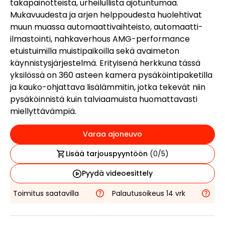
takapainotteista, urheilullista ajotuntumaa.
Mukavuudesta ja arjen helppoudesta huolehtivat
muun muassa automaattivaihteisto, automaatti-
ilmastointi, nahkaverhous AMG-performance
etuistuimilla muistipaikoilla sekä avaimeton
käynnistysjärjestelmä. Erityisenä herkkuna tässä
yksilössä on 360 asteen kamera pysäköintipaketilla
ja kauko-ohjattava lisälämmitin, jotka tekevät niin
pysäköinnistä kuin talviaamuista huomattavasti
miellyttävämpiä.
Varaa ajoneuvo
Lisää tarjouspyyntöön
(
0
/5)
Pyydä videoesittely
Toimitus saatavilla
Palautusoikeus 14 vrk