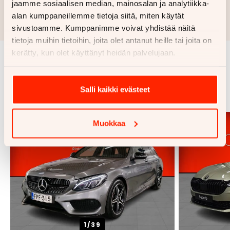
jaamme sosiaalisen median, mainosalan ja analytiikka-
Rahoituslaskelma on suuntaa antava ja edellyttää hyväksytyn
alan kumppaneillemme tietoja siitä, miten käytät
luottopäätöksen ja kaskovakuutuksen.
sivustoamme. Kumppanimme voivat yhdistää näitä
tietoja muihin tietoihin, joita olet antanut heille tai joita on
kerätty, kun olet käyttänyt heidän palvelujaan.
Samankaltaisia ajoneuvoja
Salli kaikki evästeet
Katso kaikki
Muokkaa
1/
39