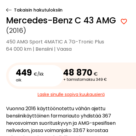
Takaisin hakutuloksiin
Mercedes-Benz C 43 AMG
(2016)
450 AMG Sport 4MATIC A 7G-Tronic Plus
64 000 km | Bensiini | Vaasa
449
48 870
€
€/kk
+ toimistomaksu 349 €
alk.
Laske sinulle sopiva kuukausierä
Vuonna 2016 käyttöönotettu vähän ajettu
bensiinikäyttöinen farmariauto yhdistää 367
hevosvoiman suorituskyvyn ja AMG-spesifisen
nelivedon, jossa voimanjako 33:67 korostaa