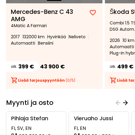
Mercedes-Benz C 43
Škoda S
Lisää
Poista
AMG
Combi 1.5 TS
suosikiksi
suosikeista
4Matic A Farmari
DSG Autom.
2017
132000 km
Hyvinkää
Neliveto
2026
10 km
Automaatti
Bensiini
Automaatti
Plug-in hybr
399 €
43 900 €
499 €
alk.
alk.
Lisää tarjouspyyntöön
(
0
/5)
Lisää t
Myynti ja osto
Pihlaja Stefan
Vieruaho Jussi
FI, SV, EN
FI, EN