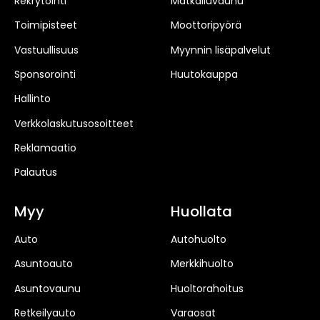
Rekrytointi
Matkailuvaunu
Toimipisteet
Moottoripyörä
Vastuullisuus
Myynnin lisäpalvelut
Sponsorointi
Huutokauppa
Hallinto
Verkkolaskutusosoitteet
Reklamaatio
Palautus
Myy
Huollata
Auto
Autohuolto
Asuntoauto
Merkkihuolto
Asuntovaunu
Huoltorahoitus
Retkeilyauto
Varaosat