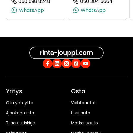
050 598 8248
050 304 5664
(+358505988248, 0505988248, +35
(+35850
WhatsApp
WhatsApp
Yritys
Osta
Ota yhteyttä
Vaihtoautot
Ajankohtaista
Uusi auto
Tilaa uutiskirje
Matkailuauto