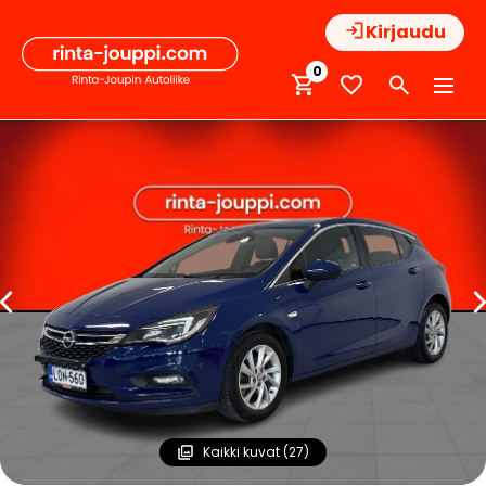
Hyppää
Kirjaudu
sisältöön
0
Kaikki kuvat (27)