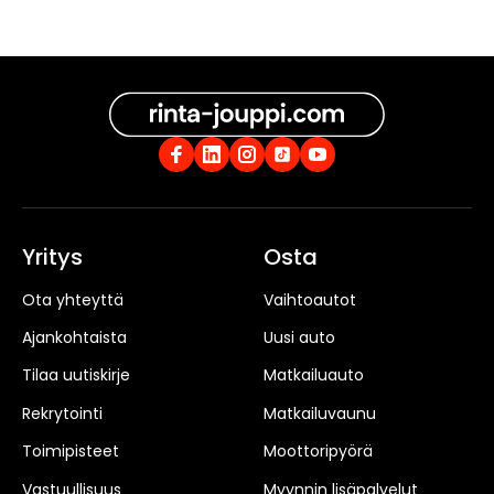
Yritys
Osta
Ota yhteyttä
Vaihtoautot
Ajankohtaista
Uusi auto
Tilaa uutiskirje
Matkailuauto
Rekrytointi
Matkailuvaunu
Toimipisteet
Moottoripyörä
Vastuullisuus
Myynnin lisäpalvelut