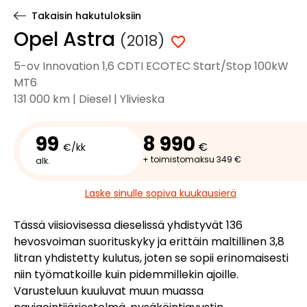
Takaisin hakutuloksiin
Opel Astra
(2018)
5-ov Innovation 1,6 CDTI ECOTEC Start/Stop 100kW
MT6
131 000 km | Diesel | Ylivieska
99
8 990
€
€/kk
+ toimistomaksu 349 €
alk.
Laske sinulle sopiva kuukausierä
Tässä viisiovisessa dieselissä yhdistyvät 136
hevosvoiman suorituskyky ja erittäin maltillinen 3,8
litran yhdistetty kulutus, joten se sopii erinomaisesti
niin työmatkoille kuin pidemmillekin ajoille.
Varusteluun kuuluvat muun muassa