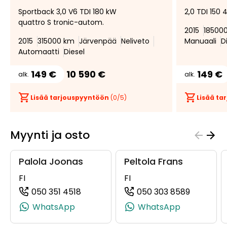
Lisää
Poista
Sportback 3,0 V6 TDI 180 kW
2,0 TDI 150
suosikiksi
suosikeista
quattro S tronic-autom.
2015
18500
2015
315000 km
Järvenpää
Neliveto
Manuaali
D
Automaatti
Diesel
149 €
10 590 €
149 €
alk.
alk.
Lisää tarjouspyyntöön
(
0
/5)
Lisää t
Myynti ja osto
Palola Joonas
Peltola Frans
FI
FI
050 351 4518
050 303 8589
(+358503514518, 0503514518, +358 50
(+358503
WhatsApp
WhatsApp