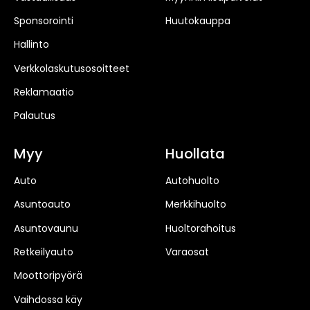
Sponsorointi
Huutokauppa
Hallinto
Verkkolaskutusosoitteet
Reklamaatio
Palautus
Myy
Huollata
Auto
Autohuolto
Asuntoauto
Merkkihuolto
Asuntovaunu
Huoltorahoitus
Retkeilyauto
Varaosat
Moottoripyörä
Vaihdossa käy