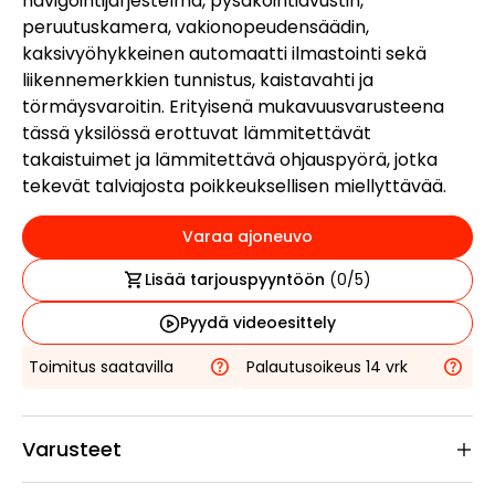
navigointijärjestelmä, pysäköintiavustin,
peruutuskamera, vakionopeudensäädin,
kaksivyöhykkeinen automaatti ilmastointi sekä
liikennemerkkien tunnistus, kaistavahti ja
törmäysvaroitin. Erityisenä mukavuusvarusteena
tässä yksilössä erottuvat lämmitettävät
takaistuimet ja lämmitettävä ohjauspyörä, jotka
tekevät talviajosta poikkeuksellisen miellyttävää.
Varaa ajoneuvo
Lisää tarjouspyyntöön
(
0
/5)
Pyydä videoesittely
Toimitus saatavilla
Palautusoikeus 14 vrk
Varusteet