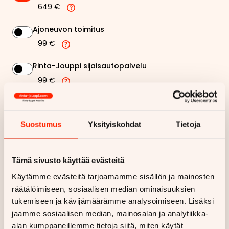
649 €
Ajoneuvon toimitus
99 €
Rinta-Jouppi sijaisautopalvelu
99 €
147,51 €
Kuukausierä
Suostumus
Yksityiskohdat
Tietoja
Näytä
hintaerittely
Tämä sivusto käyttää evästeitä
Haluan myös tarjouksen vakuutuksesta
Käytämme evästeitä tarjoamamme sisällön ja mainosten
räätälöimiseen, sosiaalisen median ominaisuuksien
Hae rahoitustarjous
tukemiseen ja kävijämäärämme analysoimiseen. Lisäksi
jaamme sosiaalisen median, mainosalan ja analytiikka-
Rahoituslaskelma on suuntaa antava ja edellyttää hyväksytyn
alan kumppaneillemme tietoja siitä, miten käytät
luottopäätöksen ja kaskovakuutuksen.