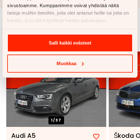
sivustoamme. Kumppanimme voivat yhdistää näitä
tietoja muihin tietoihin, joita olet antanut heille tai joita on
kerätty, kun olet käyttänyt heidän palvelujaan.
Samankaltaisia ajoneuvoja
Katso kaikki
Salli kaikki evästeet
Muokkaa
1/
37
Audi A5
Škoda O