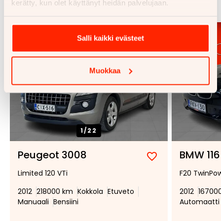
Katso kaikki
kerätty, kun olet käyttänyt heidän palvelujaan.
Salli kaikki evästeet
Muokkaa
1/
22
Peugeot 3008
BMW 116
Lisää
Poista
Limited 120 VTi
F20 TwinPow
suosikiksi
suosikeista
2012
218000 km
Kokkola
Etuveto
2012
16700
Manuaali
Bensiini
Automaatti