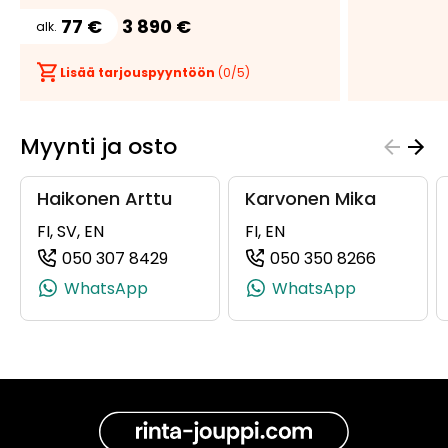
77 €
3 890 €
alk.
Lisää tarjouspyyntöön
(
0
/5)
Tee
tarjous:
Myynti ja osto
huutokaup
Haikonen Arttu
Karvonen Mika
FI, SV, EN
FI, EN
050 307 8429
050 350 8266
(+358503078429, 0503078429, +358
(+358503
WhatsApp
WhatsApp