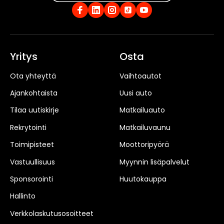
Yritys
Osta
Ota yhteyttä
Vaihtoautot
Ajankohtaista
Uusi auto
Tilaa uutiskirje
Matkailuauto
Rekrytointi
Matkailuvaunu
Toimipisteet
Moottoripyörä
Vastuullisuus
Myynnin lisäpalvelut
Sponsorointi
Huutokauppa
Hallinto
Verkkolaskutusosoitteet