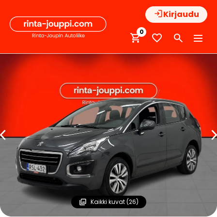
Hyppää
Kirjaudu
sisältöön
0
Kaikki kuvat (26)