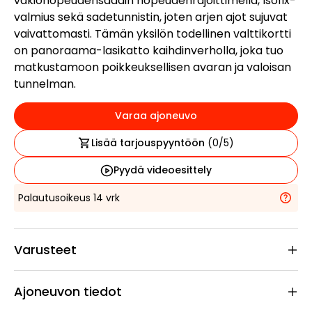
vakionopeudensäädin nopeudenrajoittimella, Isofix-
valmius sekä sadetunnistin, joten arjen ajot sujuvat
vaivattomasti. Tämän yksilön todellinen valttikortti
on panoraama-lasikatto kaihdinverholla, joka tuo
matkustamoon poikkeuksellisen avaran ja valoisan
tunnelman.
Varaa ajoneuvo
Lisää tarjouspyyntöön
(
0
/5)
Pyydä videoesittely
Palautusoikeus 14 vrk
Varusteet
Ajoneuvon tiedot