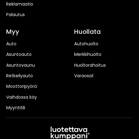
Reklamaatio
Palautus
Myy
Huollata
Auto
Autohuolto
Asuntoauto
Merkkihuolto
Asuntovaunu
Huoltorahoitus
Retkeilyauto
Varaosat
Moottoripyörä
Vaihdossa käy
Myyntitili