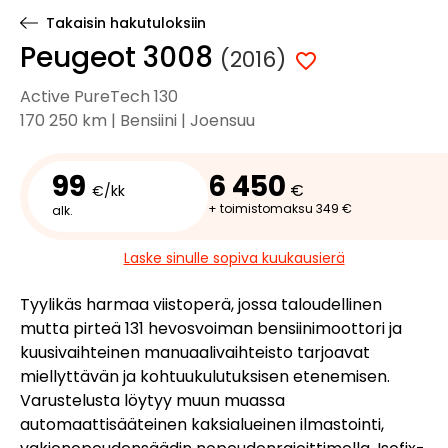
Takaisin hakutuloksiin
Peugeot 3008
(2016)
Active PureTech 130
170 250 km | Bensiini | Joensuu
99
6 450
€
€/kk
+ toimistomaksu 349 €
alk.
Laske sinulle sopiva kuukausierä
Tyylikäs harmaa viistoperä, jossa taloudellinen
mutta pirteä 131 hevosvoiman bensiinimoottori ja
kuusivaihteinen manuaalivaihteisto tarjoavat
miellyttävän ja kohtuukulutuksisen etenemisen.
Varustelusta löytyy muun muassa
automaattisääteinen kaksialueinen ilmastointi,