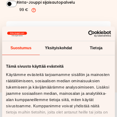
Rinta-Jouppi sijaisautopalvelu
99 €
118,47 €
Kuukausierä
Näytä
hintaerittely
Suostumus
Yksityiskohdat
Tietoja
Haluan myös tarjouksen vakuutuksesta
Tämä sivusto käyttää evästeitä
Hae rahoitustarjous
Käytämme evästeitä tarjoamamme sisällön ja mainosten
Rahoituslaskelma on suuntaa antava ja edellyttää hyväksytyn
räätälöimiseen, sosiaalisen median ominaisuuksien
luottopäätöksen ja kaskovakuutuksen.
tukemiseen ja kävijämäärämme analysoimiseen. Lisäksi
jaamme sosiaalisen median, mainosalan ja analytiikka-
alan kumppaneillemme tietoja siitä, miten käytät
sivustoamme. Kumppanimme voivat yhdistää näitä
Samankaltaisia ajoneuvoja
tietoja muihin tietoihin, joita olet antanut heille tai joita on