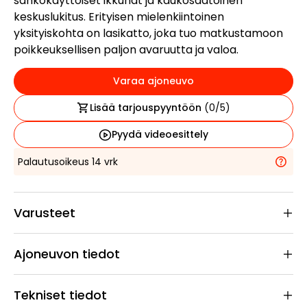
sähkökäyttöiset ikkunat ja kaukosäätöinen
keskuslukitus. Erityisen mielenkiintoinen
yksityiskohta on lasikatto, joka tuo matkustamoon
poikkeuksellisen paljon avaruutta ja valoa.
Varaa ajoneuvo
Lisää tarjouspyyntöön
(
0
/5)
Pyydä videoesittely
Palautusoikeus 14 vrk
Varusteet
Ajoneuvon tiedot
Tekniset tiedot