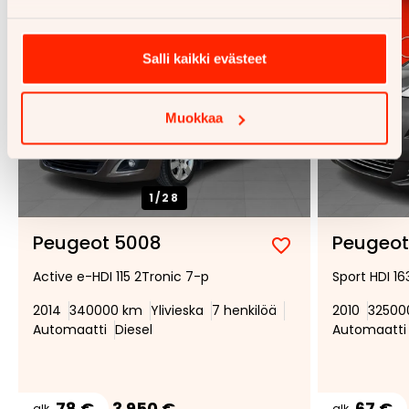
Salli kaikki evästeet
Muokkaa
1/
28
Peugeot 5008
Peugeot
Lisää
Poista
Active e-HDI 115 2Tronic 7-p
Sport HDI 1
suosikiksi
suosikeista
2014
340000 km
Ylivieska
7 henkilöä
2010
32500
Automaatti
Diesel
Automaatti
78 €
3 950 €
67 €
alk.
alk.