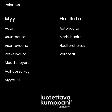
Palautus
Myy
Huollata
Auto
Autohuolto
Asuntoauto
Merkkihuolto
Asuntovaunu
Huoltorahoitus
Retkeilyauto
Varaosat
Moottoripyörä
Vaihdossa käy
Myyntitili