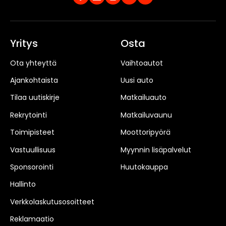
Yritys
Osta
Ota yhteyttä
Vaihtoautot
Ajankohtaista
Uusi auto
Tilaa uutiskirje
Matkailuauto
Rekrytointi
Matkailuvaunu
Toimipisteet
Moottoripyörä
Vastuullisuus
Myynnin lisäpalvelut
Sponsorointi
Huutokauppa
Hallinto
Verkkolaskutusosoitteet
Reklamaatio