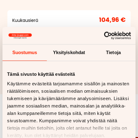
104,96 €
Kuukausierä
Näytä
hintaerittely
Haluan myös tarjouksen vakuutuksesta
Suostumus
Yksityiskohdat
Tietoja
Hae rahoitustarjous
Tämä sivusto käyttää evästeitä
Rahoituslaskelma on suuntaa antava ja edellyttää hyväksytyn
Käytämme evästeitä tarjoamamme sisällön ja mainosten
luottopäätöksen ja kaskovakuutuksen.
räätälöimiseen, sosiaalisen median ominaisuuksien
tukemiseen ja kävijämäärämme analysoimiseen. Lisäksi
jaamme sosiaalisen median, mainosalan ja analytiikka-
Samankaltaisia ajoneuvoja
alan kumppaneillemme tietoja siitä, miten käytät
sivustoamme. Kumppanimme voivat yhdistää näitä
Katso kaikki
tietoja muihin tietoihin, joita olet antanut heille tai joita on
kerätty, kun olet käyttänyt heidän palvelujaan.