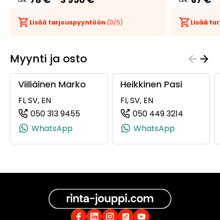
Lisää tarjouspyyntöön
(
0
/5)
Lisää t
Myynti ja osto
Viiliäinen Marko
Heikkinen Pasi
FI, SV, EN
FI, SV, EN
050 313 9455
050 449 3214
(+358503139455, 0503139455, +358 5
(+358504
WhatsApp
WhatsApp