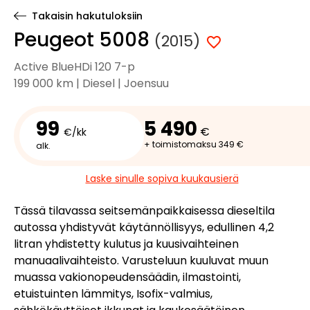
Takaisin hakutuloksiin
Peugeot 5008
(2015)
Active BlueHDi 120 7-p
199 000 km | Diesel | Joensuu
99
5 490
€
€/kk
+ toimistomaksu 349 €
alk.
Laske sinulle sopiva kuukausierä
Tässä tilavassa seitsemänpaikkaisessa dieseltila
autossa yhdistyvät käytännöllisyys, edullinen 4,2
litran yhdistetty kulutus ja kuusivaihteinen
manuaalivaihteisto. Varusteluun kuuluvat muun
muassa vakionopeudensäädin, ilmastointi,
etuistuinten lämmitys, Isofix-valmius,