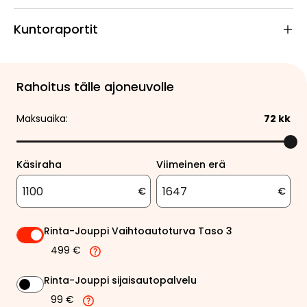
Kuntoraportit
Rahoitus tälle ajoneuvolle
Maksuaika:
72
kk
Käsiraha
Viimeinen erä
€
€
Rinta-Jouppi Vaihtoautoturva Taso 3
499 €
Rinta-Jouppi sijaisautopalvelu
99 €