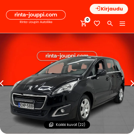
Hyppää
Kirjaudu
sisältöön
0
Kaikki kuvat (22)