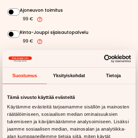
Ajoneuvon toimitus
99 €
Rinta-Jouppi sijaisautopalvelu
99 €
131,78 €
Kuukausierä
Näytä
hintaerittely
Suostumus
Yksityiskohdat
Tietoja
Haluan myös tarjouksen vakuutuksesta
Tämä sivusto käyttää evästeitä
Käytämme evästeitä tarjoamamme sisällön ja mainosten
Hae rahoitustarjous
räätälöimiseen, sosiaalisen median ominaisuuksien
tukemiseen ja kävijämäärämme analysoimiseen. Lisäksi
Rahoituslaskelma on suuntaa antava ja edellyttää hyväksytyn
luottopäätöksen ja kaskovakuutuksen.
jaamme sosiaalisen median, mainosalan ja analytiikka-
alan kumppaneillemme tietoja siitä, miten käytät