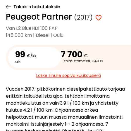
Takaisin hakutuloksiin
Peugeot Partner
(2017)
Van L2 BlueHDi 100 FAP
145 000 km | Diesel | Oulu
99
7 700
€
€/kk
+ toimistomaksu 349 €
alk.
Laske sinulle sopiva kuukausierä
Vuoden 2017, pitkäkorinen dieselpakettiauto tarjoaa
erittäin taloudellista ajoa, tehtaan ilmoittama
maantiekulutus on vain 3,9 l / 100 km ja yhdistetty
kulutus 4,2 l / 100 km. Ohjaamossa arkea
helpottavat muun muassa manuaalinen ilmastointi,
monitoimi-istuinjärjestely 1 + 2 ohjaamossa, 7