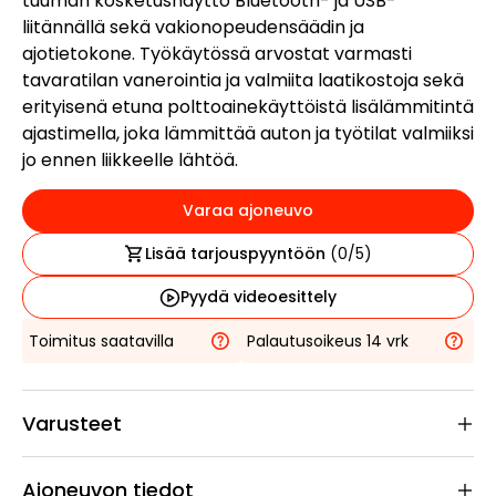
tuuman kosketusnäyttö Bluetooth- ja USB-
liitännällä sekä vakionopeudensäädin ja
ajotietokone. Työkäytössä arvostat varmasti
tavaratilan vanerointia ja valmiita laatikostoja sekä
erityisenä etuna polttoainekäyttöistä lisälämmitintä
ajastimella, joka lämmittää auton ja työtilat valmiiksi
jo ennen liikkeelle lähtöä.
Varaa ajoneuvo
Lisää tarjouspyyntöön
(
0
/5)
Pyydä videoesittely
Toimitus saatavilla
Palautusoikeus 14 vrk
Varusteet
Ajoneuvon tiedot