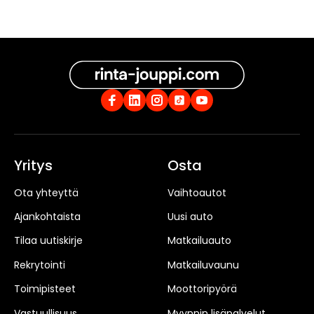
Yritys
Osta
Ota yhteyttä
Vaihtoautot
Ajankohtaista
Uusi auto
Tilaa uutiskirje
Matkailuauto
Rekrytointi
Matkailuvaunu
Toimipisteet
Moottoripyörä
Vastuullisuus
Myynnin lisäpalvelut