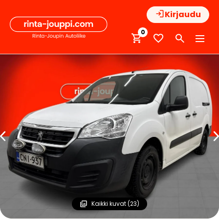
Hyppää
Kirjaudu
sisältöön
0
Kaikki kuvat (23)