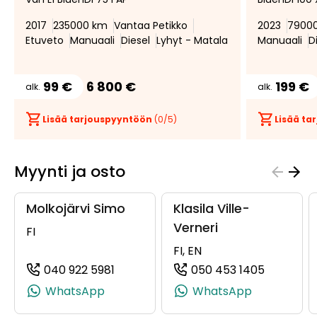
suosikiksi
suosikeista
2017
235000 km
Vantaa Petikko
2023
7900
Etuveto
Manuaali
Diesel
Lyhyt - Matala
Manuaali
D
99 €
6 800 €
199 €
alk.
alk.
Lisää tarjouspyyntöön
(
0
/5)
Lisää t
Myynti ja osto
Molkojärvi Simo
Klasila Ville-
Verneri
FI
FI, EN
040 922 5981
050 453 1405
(+358409225981, 0409225981, +358 4
(+358504
WhatsApp
WhatsApp