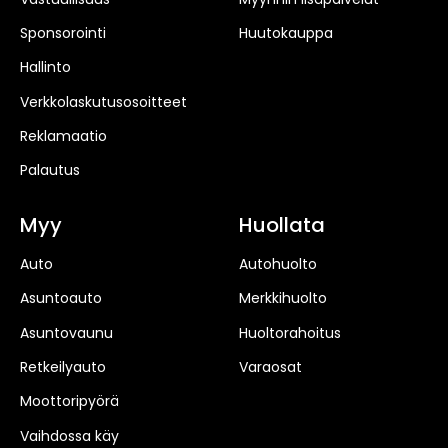
Sponsorointi
Huutokauppa
Hallinto
Verkkolaskutusosoitteet
Reklamaatio
Palautus
Myy
Huollata
Auto
Autohuolto
Asuntoauto
Merkkihuolto
Asuntovaunu
Huoltorahoitus
Retkeilyauto
Varaosat
Moottoripyörä
Vaihdossa käy