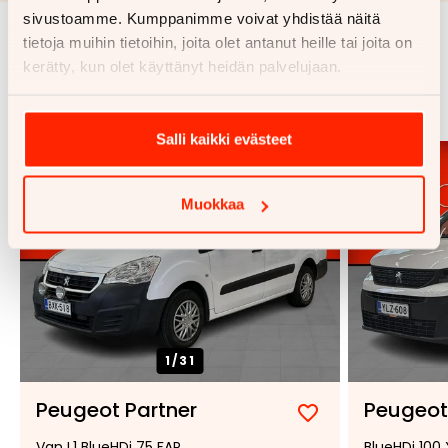
sivustoamme. Kumppanimme voivat yhdistää näitä
tietoja muihin tietoihin, joita olet antanut heille tai joita on
Samankaltaisia ajoneuvoja
kerätty, kun olet käyttänyt heidän palvelujaan.
Katso kaikki
Salli kaikki evästeet
Muokkaa
1/
31
Peugeot Partner
Peugeot
Lisää
Poista
Van L1 BlueHDi 75 FAP
BlueHDi 100 