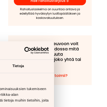
Hae rahoitustarjous
Rahoituslaskelma on suuntaa antava ja
edellyttää hyväksytyn luottopäätöksen ja
kaskovakuutuksen.
Tähän ajoneuvoon voit
tarjota vaihdossa mitä
tahansa muuta
ajoneuvoa, joko yhtä tai
useampaa!
Tietoja
Miten vaihto toimii?
 ominaisuuksien tukemiseen
tiikka-alan
ietoja muihin tietoihin, joita