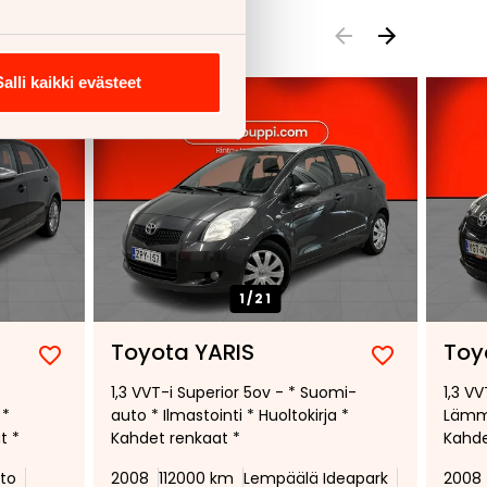
Salli kaikki evästeet
1/
21
Toyota YARIS
Toy
Lisää
Poista
Lisää
Poista
1,3 VVT-i Superior 5ov - * Suomi-
1,3 VV
suosikiksi
suosikeista
suosikiksi
suosikeist
 *
auto * Ilmastointi * Huoltokirja *
Lämmi
t *
Kahdet renkaat *
Kahde
Sähkö
to
2008
112000 km
Lempäälä Ideapark
2008
04.05