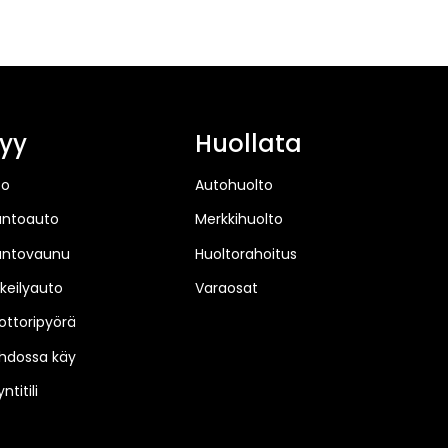
yy
Huollata
to
Autohuolto
untoauto
Merkkihuolto
untovaunu
Huoltorahoitus
keilyauto
Varaosat
ttoripyörä
hdossa käy
ntitili