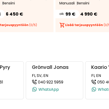
i
Bensiini
Manuaali
Bensiini
€
6 450 €
99 €
4 990 €
alk.
 tarjouspyyntöön
(
0
/5)
Lisää tarjouspyyntöön
(
0
/
Pyry
Grönvall Jonas
Kaario 
FI, SV, EN
FI, EN
81
040 922 5959
050 4
, +358 40 922 6340)
(+358504326881, 0504326881, +358 50 432 6881)
(+358409225959, 040922
WhatsApp
What