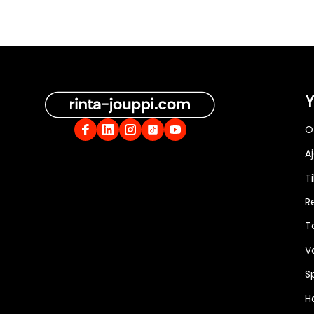
Y
O
A
Ti
R
T
V
S
Ha