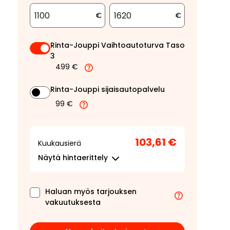
€
€
Rinta-Jouppi Vaihtoautoturva Taso
3
499 €
Rinta-Jouppi sijaisautopalvelu
99 €
103,61 €
Kuukausierä
Näytä
hintaerittely
Haluan myös tarjouksen
vakuutuksesta