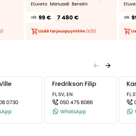
Etuveto
Manuaali
Bensiini
Etuve
99 €
7 480 €
9
alk.
alk.
5)
Lisää tarjouspyyntöön
(
0
/5)
Li
Ville
Fredrikson Filip
Kan
FI, SV, EN
FI, 
08 0730
050 475 8086
5959, +358 40 922 5959)
(+358504080730, 0504080730, +358 50 408 073
(+358504758086,
sApp
WhatsApp