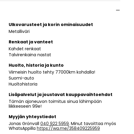
Ulkovarusteet ja korin ominaisuudet
Metalliväri
Renkaat ja vanteet
Kahdet renkaat
Talvirenkaina nastat
Huolto, historia ja kunto
Viimeisin huolto tehty 77000km kohdalla!
Suomi-auto
Huoltohistoria
Lisäpalvelut ja joustavat kauppavaihtoehdot
Tämän ajoneuvon toimitus sinua lähimpään
liikkeeseen 99e!
Myyjän yhteystiedot
Jonas Grönvall
040 922 5959
. Minut tavoittaa myös
WhatsAppilla
https://wa.me/358409225959