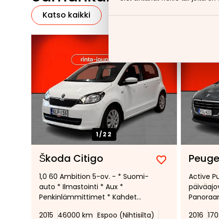
Katso kaikki
1/
22
Škoda Citigo
Peuge
Lisää
Poista
1,0 60 Ambition 5-ov. - * Suomi-
Active P
suosikiksi
suosikeista
auto * Ilmastointi * Aux *
päiväajov
Penkinlämmittimet * Kahdet
Panoraa
renkaat *
2015
46000 km
Espoo (Nihtisilta)
2016
17