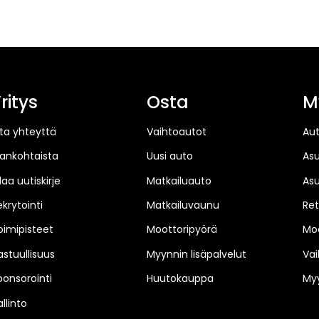
ritys
Osta
M
ta yhteyttä
Vaihtoautot
Au
jankohtaista
Uusi auto
As
laa uutiskirje
Matkailuauto
As
ekrytointi
Matkailuvaunu
Ret
oimipisteet
Moottoripyörä
Moo
astuullisuus
Myynnin lisäpalvelut
Vai
ponsorointi
Huutokauppa
Myy
llinto