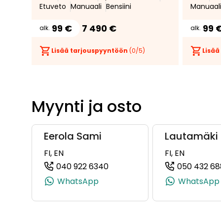
Etuveto
Manuaali
Bensiini
Manuaal
99 €
7 490 €
99 
alk.
alk.
Lisää tarjouspyyntöön
(
0
/5)
Lisää
Myynti ja osto
Eerola Sami
Lautamäki 
FI, EN
FI, EN
040 922 6340
050 432 68
(+358409226340, 0409226340
WhatsApp
WhatsApp