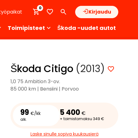
0
työpaikat
Kirjaudu
Toimipisteet
Škoda -uudet autot
Škoda Citigo
(2013)
1,0 75 Ambition 3-ov.
85 000 km | Bensiini | Porvoo
99
5 400
€
€/kk
+ toimistomaksu 349 €
alk.
Laske sinulle sopiva kuukausierä