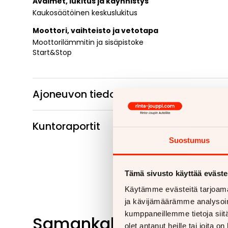
Avaimet, lukitus ja käynnistys
Kaukosäätöinen keskuslukitus
Moottori, vaihteisto ja vetotapa
Moottorilämmitin ja sisäpistoke
Start&Stop
Ajoneuvon tiedot
Kuntoraportit
Suostumus
Tämä sivusto käyttää eväste
Käytämme evästeitä tarjoama
ja kävijämäärämme analysoim
kumppaneillemme tietoja siitä
Samankaltaisia ajoneu
olet antanut heille tai joita o