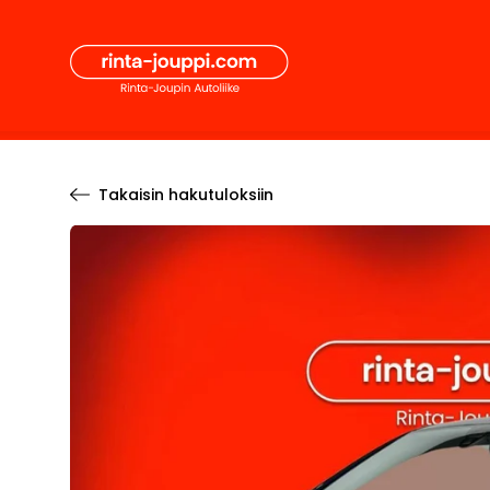
Hyppää
Secon
sisältöön
Pääval
Takaisin hakutuloksiin