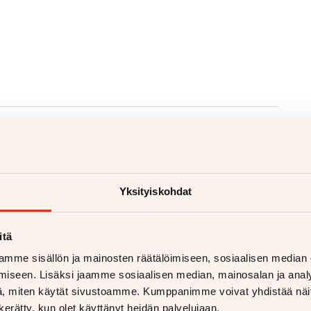
Yksityiskohdat
itä
mme sisällön ja mainosten räätälöimiseen, sosiaalisen median
iseen. Lisäksi jaamme sosiaalisen median, mainosalan ja analy
, miten käytät sivustoamme. Kumppanimme voivat yhdistää näitä t
voja
n kerätty, kun olet käyttänyt heidän palvelujaan.