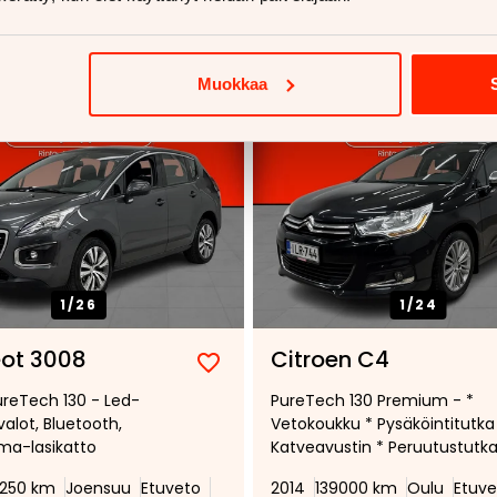
Muokkaa
1/
26
1/
24
ot 3008
Citroen C4
Lisää
Poista
ureTech 130 - Led-
PureTech 130 Premium - *
suosikiksi
suosikeista
alot, Bluetooth,
Vetokoukku * Pysäköintitutka
ma-lasikatto
Katveavustin * Peruutustutka
0250 km
Joensuu
Etuveto
2014
139000 km
Oulu
Etuve