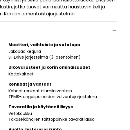
astin, jotka tuovat varmuutta haastaviin keli ja
an Kardon äänentoistojärjestelmä.
Moottori, vaihteisto ja vetotapa
Jakopää ketjulla
SI-Drive järjestelmä (3-asentoinen)
Ulkovarusteet ja korin ominaisuudet
Kattokaiteet
Renkaat ja vanteet
Kahdet renkaat alumiinivantein
TPMS-rengaspaineiden valvontajärjestelmä
Tavaratila ja käytännöllisyys
Vetokoukku
Takaselkänojien taittopainike tavaratilassa
Huolto, historia ja kunto