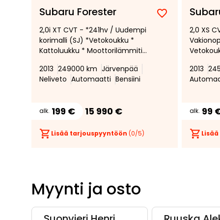
Subaru Forester
Subar
Lisää
Poista
2,0i XT CVT - *241hv / Uudempi
2,0 XS C
suosikiksi
suosikeista
korimalli (SJ) *Vetokoukku *
Vakiono
Kattoluukku * Moottorilämmitin
Vetokouk
* Harman/Kardon * Nahkapenkit
Lohko/mo
2013
249000 km
Järvenpää
2013
24
* Avaimeton kulku *
Pysäköin
Neliveto
Automaatti
Bensiini
Automaa
Sähkösäätöiset penkit
kuljettajalla *
199 €
15 990 €
99 
alk.
alk.
Lisää tarjouspyyntöön
(
0
/5)
Lisää
Myynti ja osto
Suonvieri Henri
Ruuska Ale