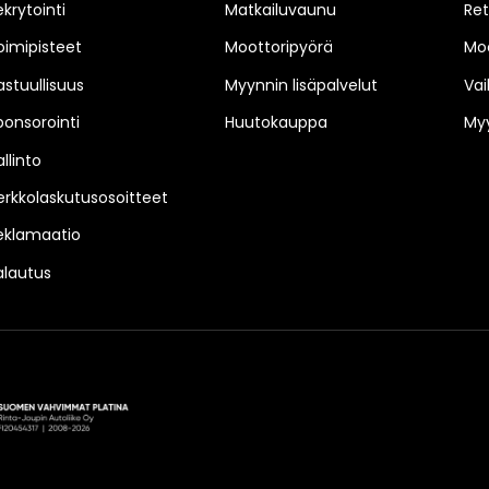
ekrytointi
Matkailuvaunu
Ret
oimipisteet
Moottoripyörä
Moo
astuullisuus
Myynnin lisäpalvelut
Vai
ponsorointi
Huutokauppa
Myy
llinto
erkkolaskutusosoitteet
eklamaatio
alautus