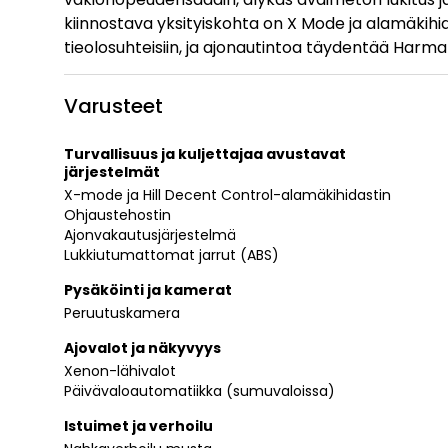
kiinnostava yksityiskohta on X Mode ja alamäkihid
tieolosuhteisiin, ja ajonautintoa täydentää Harm
Varusteet
Turvallisuus ja kuljettajaa avustavat
järjestelmät
X-mode ja Hill Decent Control-alamäkihidastin
Ohjaustehostin
Ajonvakautusjärjestelmä
Lukkiutumattomat jarrut (ABS)
Pysäköinti ja kamerat
Peruutuskamera
Ajovalot ja näkyvyys
Xenon-lähivalot
Päivävaloautomatiikka (sumuvaloissa)
Istuimet ja verhoilu