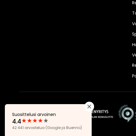
R
T
V
S
Ha
V
R
P
Suosittelusi arvoinen
★
★
★
★
★
4.4
Arvostelut:
42 441 arvostelua
(Google ja Buenno)
4.4