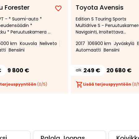
u Forester
Toyota Avensis
Lisää
Poista
VT - * Suomi-auto *
Edition S Touring Sports
suosikiksi
suosikeista
peudensäädin *
Multidrive S - Peruutuskamer
ku * Peruutuskamera *
Navigointi, Irroitettava
ottorinlämmitin *
vetokoukku, vain 105 tkm aje
5000 km
Kouvola
Neliveto
2017
106900 km
Jyväskylä
titutkat * X-mode *
tti
Bensiini
Automaatti
Bensiini
€
9 800 €
249 €
20 680 €
alk.
 tarjouspyyntöön
(
0
/5)
Lisää tarjouspyyntöön
(
0
/
ksi
Palola Joonas
Koivikk