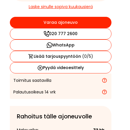
Laske sinulle sopiva kuukausierä
Varaa ajoneuvo
020 777 2600
WhatsApp
Lisää tarjouspyyntöön
(
0
/5)
Pyydä videoesittely
Toimitus saatavilla
Palautusoikeus 14 vrk
Rahoitus tälle ajoneuvolle