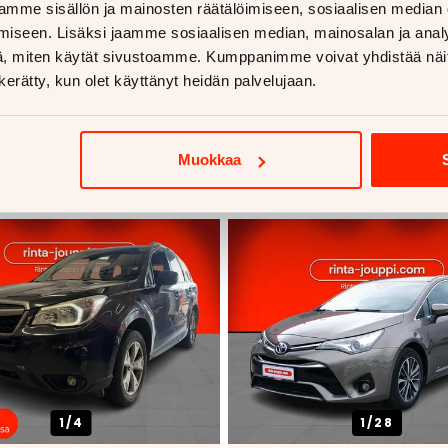
mme sisällön ja mainosten räätälöimiseen, sosiaalisen median
iseen. Lisäksi jaamme sosiaalisen median, mainosalan ja analy
, miten käytät sivustoamme. Kumppanimme voivat yhdistää näitä t
n kerätty, kun olet käyttänyt heidän palvelujaan.
voja
Muokkaa
1/
4
1/
28