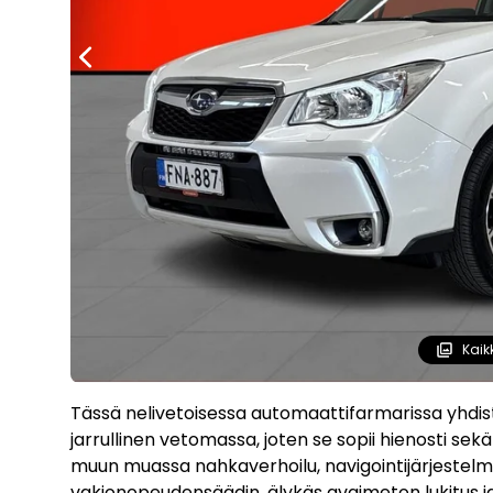
Kaik
Tässä nelivetoisessa automaattifarmarissa yhdist
jarrullinen vetomassa, joten se sopii hienosti se
muun muassa nahkaverhoilu, navigointijärjestelm
vakionopeudensäädin, älykäs avaimeton lukitus j