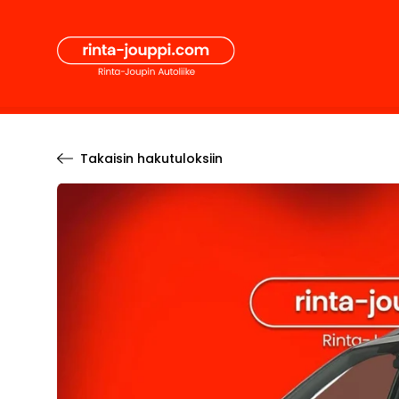
Hyppää
Secon
sisältöön
Pääval
Takaisin hakutuloksiin