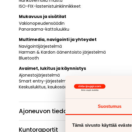
Nahkaverhoilu musta
ISO-FIX-lastenistuinkiinnikkeet
Mukavuus ja sisätilat
Vakionopeudensäädin
Panoraama-kattoluukku
Multimedia, navigointi ja yhteydet
Navigointijärjestelmä
Harman & Kardon äänentoisto järjestelmä
Bluetooth
Avaimet, lukitus ja käynnistys
Ajonestojärjestelmä
Smart entry-järjestelmä, Nappikäynnistys
Keskuslukitus, kaukosäätöinen
Suostumus
Ajoneuvon tiedot
Tämä sivusto käyttää eväste
Kuntoraportit