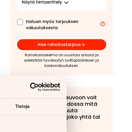
Näytä
hintaerittely
Haluan myös tarjouksen
vakuutuksesta
Hae rahoitustarjous
Rahoituslaskelma on suuntaa antava ja
edellyttää hyväksytyn luottopäätöksen ja
kaskovakuutuksen.
Tähän ajoneuvoon voit
tarjota vaihdossa mitä
Tietoja
tahansa muuta
ajoneuvoa, joko yhtä tai
useampaa!