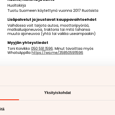
Huoltokirja
Tuotu Suomeen käytettynä vuonna 2017 Ruotsista
Lisäpalvelut ja joustavat kauppavaihtoehdot
Vaihdossa voit tarjota autoa, moottoripyörää,
matkailuajoneuvoa, traktoria tai mitä tahansa
muuta ajoneuvoa (yhtä tai vaikka useampaakin)
Myyjän yhteystiedot
Toni Koivikko
050 591 1596
. Minut tavoittaa myös
WhatsAppilla
https://wa.me/358505911596
Yksityiskohdat
itä