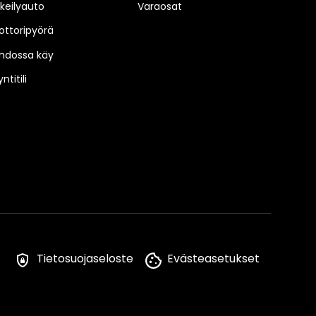
keilyauto
Varaosat
ttoripyörä
hdossa käy
ntitili
Tietosuojaseloste
Evästeasetukset