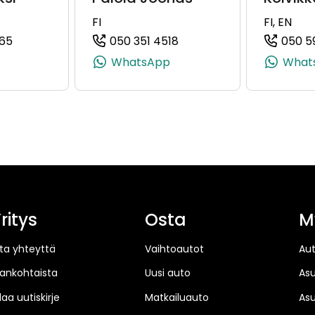
FI
FI, EN
65
050 351 4518
050 5
1, +358 50 444 0041)
(+358505052665, 0505052665, +358 50 505 2665)
(+358503514518, 0503514
WhatsApp
What
ritys
Osta
M
ta yhteyttä
Vaihtoautot
Au
jankohtaista
Uusi auto
As
laa uutiskirje
Matkailuauto
As