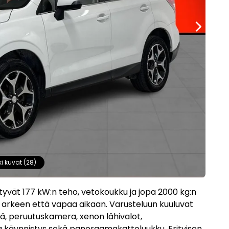
ki kuvat (28)
yvät 177 kW:n teho, vetokoukku ja jopa 2000 kg:n
kä arkeen että vapaa aikaan. Varusteluun kuuluvat
ä, peruutuskamera, xenon lähivalot,
a käynnistys sekä panoraamakattoluukku. Erityisen