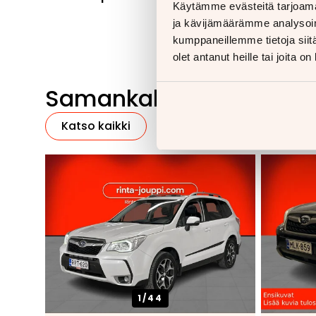
Käytämme evästeitä tarjoama
ja kävijämäärämme analysoim
kumppaneillemme tietoja siitä
olet antanut heille tai joita o
Samankaltaisia ajoneu
Katso kaikki
1/
44