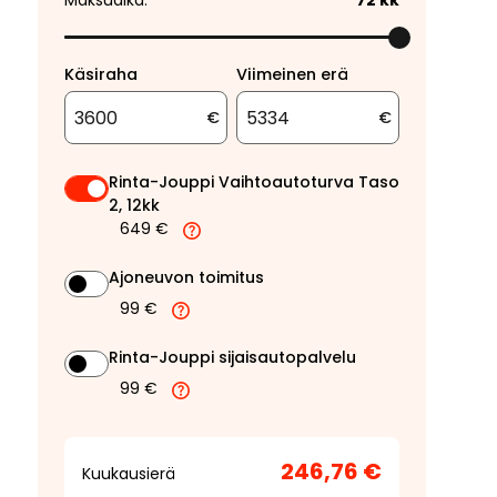
Maksuaika:
72
kk
Käsiraha
Viimeinen erä
€
€
Rinta-Jouppi Vaihtoautoturva Taso
2, 12kk
649 €
Ajoneuvon toimitus
99 €
Rinta-Jouppi sijaisautopalvelu
99 €
246,76 €
Kuukausierä