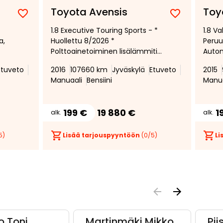
Toyota Avensis
Toy
Lisää
Poista
Lisää
Poista
1.8 Executive Touring Sports - *
1.8 Va
suosikiksi
suosikeista
suosikiksi
suosikeist
a,
Huollettu 8/2026 *
Peruu
Polttoainetoiminen lisälämmitin
Autom
ttu
* Nahkaverhoilu *
Vakio
Etuveto
2016
107660 km
Jyväskylä
Etuveto
2015
Navigointijärjestelmä *
fyysi
Manuaali
Bensiini
Manua
Peruutuskamera * Kaistavahti *
toimi
199 €
19 880 €
1
alk.
alk.
5)
Lisää tarjouspyyntöön
(
0
/5)
Li
o Toni
Martinmäki Mikko
Pi