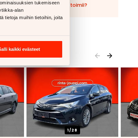
 ominaisuuksien tukemiseen
Miten vaihto toimii?
tiikka-alan
ietoja muihin tietoihin, joita
Salli kaikki evästeet
1/
28