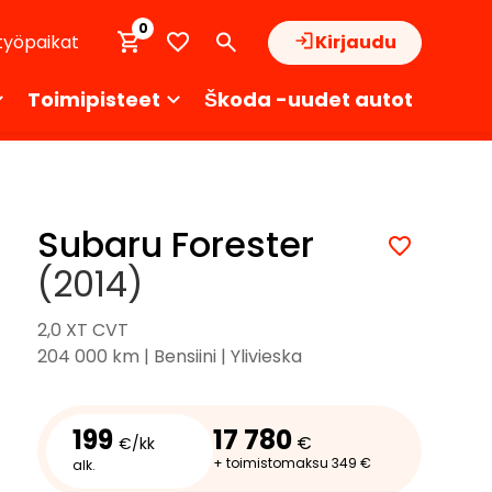
0
työpaikat
Kirjaudu
Toimipisteet
Škoda -uudet autot
Subaru Forester
(2014)
2,0 XT CVT
204 000 km | Bensiini | Ylivieska
199
17 780
€
€/kk
+ toimistomaksu 349 €
alk.