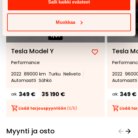
Salli kaikki evästeet
Muokkaa
1/
31
Tesla Model Y
Tesla M
Lisää
Poista
Performance
Performan
suosikiksi
suosikeista
2022
89000 km
Turku
Neliveto
2022
9600
Automaatti
Sähkö
Automaatti
349 €
35 190 €
349 €
alk.
alk.
Lisää tarjouspyyntöön
(
0
/5)
Lisää t
Myynti ja osto