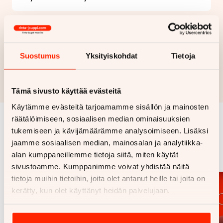
Haluan myös tarjouksen vakuutuksesta
Suostumus
Yksityiskohdat
Tietoja
Hae rahoitustarjous
Rahoituslaskelma on suuntaa antava ja edellyttää hyväksytyn
luottopäätöksen ja kaskovakuutuksen.
Tämä sivusto käyttää evästeitä
Käytämme evästeitä tarjoamamme sisällön ja mainosten
räätälöimiseen, sosiaalisen median ominaisuuksien
tukemiseen ja kävijämäärämme analysoimiseen. Lisäksi
Samankaltaisia ajoneuvoja
jaamme sosiaalisen median, mainosalan ja analytiikka-
Katso kaikki
alan kumppaneillemme tietoja siitä, miten käytät
sivustoamme. Kumppanimme voivat yhdistää näitä
tietoja muihin tietoihin, joita olet antanut heille tai joita on
kerätty, kun olet käyttänyt heidän palvelujaan.