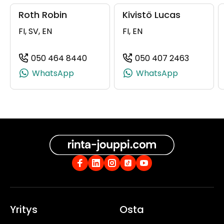
Roth Robin
Kivistö Lucas
FI, SV, EN
FI, EN
050 464 8440
050 407 2463
(+358504648440, 0504648440, +3
(+358504
WhatsApp
WhatsApp
Yritys
Osta