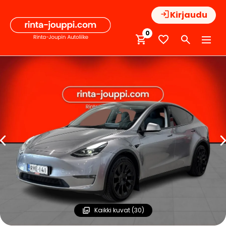
Hyppää
Kirjaudu
sisältöön
0
Kaikki kuvat (30)