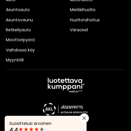
Asuntoauto
Merkkihuolto
Asuntovaunu
Huoltorahoitus
Retkeilyauto
Varaosat
Moottoripyörä
Vaihdossa käy
Myyntitili
Suosittelusi arvoinen
★
★
★
★
★
4.4