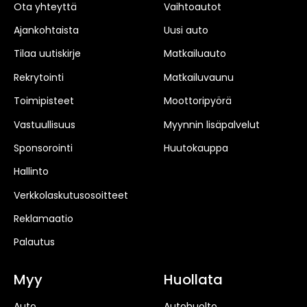
Ota yhteyttä
Vaihtoautot
Ajankohtaista
Uusi auto
Tilaa uutiskirje
Matkailuauto
Rekrytointi
Matkailuvaunu
Toimipisteet
Moottoripyörä
Vastuullisuus
Myynnin lisäpalvelut
Sponsorointi
Huutokauppa
Hallinto
Verkkolaskutusosoitteet
Reklamaatio
Palautus
Myy
Huollata
Auto
Autohuolto