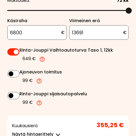
Maksuaika:
72
kk
Käsiraha
Viimeinen erä
€
€
Rinta-Jouppi Vaihtoautoturva Taso 1, 12kk
649 €
Ajoneuvon toimitus
99 €
Rinta-Jouppi sijaisautopalvelu
99 €
355,25 €
Kuukausierä
Näytä
hintaerittely