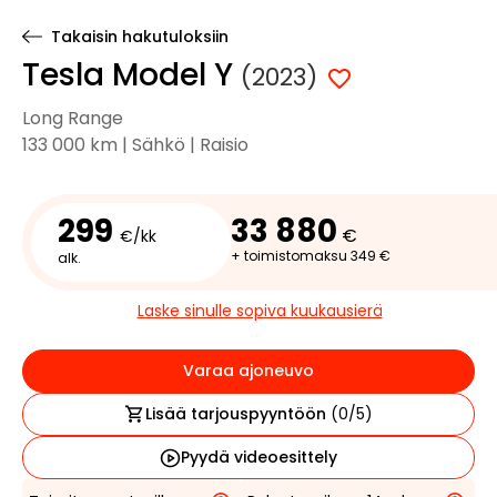
Takaisin hakutuloksiin
Tesla Model Y
(2023)
Long Range
133 000 km | Sähkö | Raisio
299
33 880
€
€/kk
+ toimistomaksu 349 €
alk.
Laske sinulle sopiva kuukausierä
Varaa ajoneuvo
Lisää tarjouspyyntöön
(
0
/5)
Pyydä videoesittely