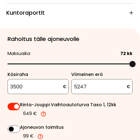
Kuntoraportit
Rahoitus tälle ajoneuvolle
Maksuaika:
72
kk
Käsiraha
Viimeinen erä
€
€
Rinta-Jouppi Vaihtoautoturva Taso 1, 12kk
649 €
Ajoneuvon toimitus
99 €