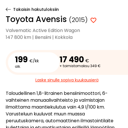
Takaisin hakutuloksiin
Toyota Avensis
(2015)
Valvematic Active Edition Wagon
147 800 km | Bensiini | Kokkola
199
17 490
€
€/kk
+ toimistomaksu 349 €
alk.
Laske sinulle sopiva kuukausierä
Taloudellinen 1,8-litrainen bensiinimoottori, 6-
vaihteinen manuaalivaihteisto ja valmistajan
ilmoittama maantiekulutus vain 4,9 l/100 km.
Varusteluun kuuluvat muun muassa
peruutuskamera, automaattinen ilmastointilaite
kuljettajan ja etumatkustajan erillisillä lämpötilan