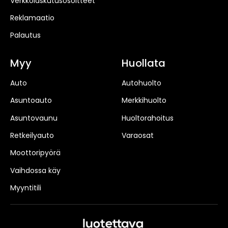
Verkkolaskutusosoitteet
Reklamaatio
Palautus
Myy
Huollata
Auto
Autohuolto
Asuntoauto
Merkkihuolto
Asuntovaunu
Huoltorahoitus
Retkeilyauto
Varaosat
Moottoripyörä
Vaihdossa käy
Myyntitili