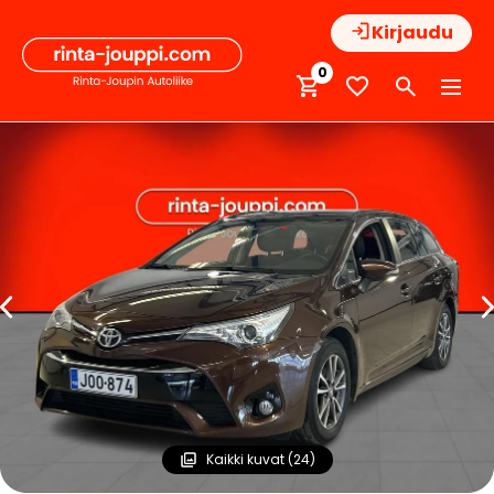
Hyppää
Kirjaudu
sisältöön
0
Kaikki kuvat (24)