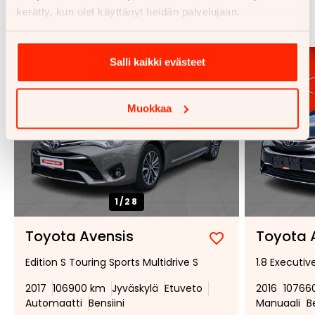
kerätty, kun olet käyttänyt heidän palvelujaan.
Katso kaikki
Salli kaikki evästeet
Muokkaa
1/
28
Toyota Avensis
Toyota 
Lisää
Poista
Edition S Touring Sports Multidrive S
1.8 Executiv
suosikiksi
suosikeista
2017
106900 km
Jyväskylä
Etuveto
2016
10766
Automaatti
Bensiini
Manuaali
B