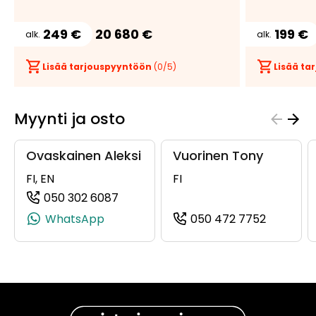
249 €
20 680 €
199 €
alk.
alk.
Lisää tarjouspyyntöön
(
0
/5)
Lisää t
Myynti ja osto
Ovaskainen Aleksi
Vuorinen Tony
FI, EN
FI
050 302 6087
(+358503026087, 0503026087, +358
WhatsApp
050 472 7752
(+358504