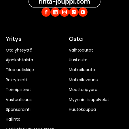
Yritys
Osta
Ota yhteyttä
Vaihtoautot
Ajankohtaista
Uusi auto
Tilaa uutiskirje
Matkailuauto
Rekrytointi
Matkailuvaunu
Toimipisteet
Moottoripyörä
Vastuullisuus
Myynnin lisäpalvelut
Sponsorointi
Huutokauppa
Hallinto