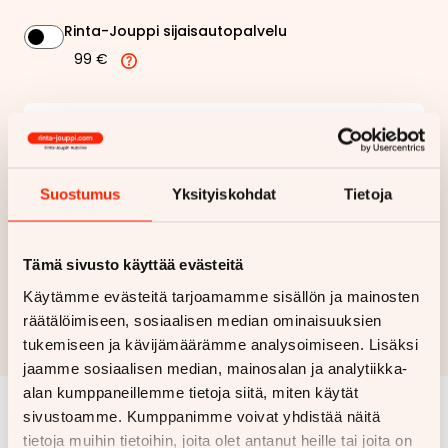
Rinta-Jouppi sijaisautopalvelu
99 €
244,22 €
Kuukausierä
Näytä
hintaerittely
Suostumus
Yksityiskohdat
Tietoja
Haluan myös tarjouksen vakuutuksesta
Tämä sivusto käyttää evästeitä
Hae rahoitustarjous
Käytämme evästeitä tarjoamamme sisällön ja mainosten
räätälöimiseen, sosiaalisen median ominaisuuksien
Rahoituslaskelma on suuntaa antava ja edellyttää hyväksytyn
luottopäätöksen ja kaskovakuutuksen.
tukemiseen ja kävijämäärämme analysoimiseen. Lisäksi
jaamme sosiaalisen median, mainosalan ja analytiikka-
alan kumppaneillemme tietoja siitä, miten käytät
sivustoamme. Kumppanimme voivat yhdistää näitä
Samankaltaisia ajoneuvoja
tietoja muihin tietoihin, joita olet antanut heille tai joita on