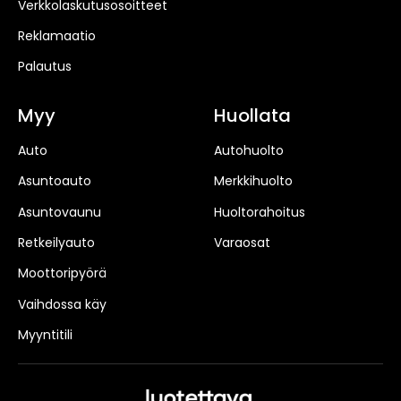
Verkkolaskutusosoitteet
Reklamaatio
Palautus
Myy
Huollata
Auto
Autohuolto
Asuntoauto
Merkkihuolto
Asuntovaunu
Huoltorahoitus
Retkeilyauto
Varaosat
Moottoripyörä
Vaihdossa käy
Myyntitili