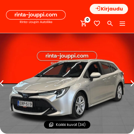
Hyppää
Kirjaudu
sisältöön
0
Kaikki kuvat (34)