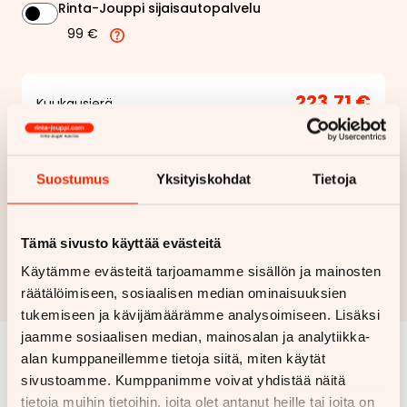
Rinta-Jouppi sijaisautopalvelu
99 €
223,71 €
Kuukausierä
Näytä
hintaerittely
Suostumus
Yksityiskohdat
Tietoja
Haluan myös tarjouksen vakuutuksesta
Hae rahoitustarjous
Tämä sivusto käyttää evästeitä
Käytämme evästeitä tarjoamamme sisällön ja mainosten
Rahoituslaskelma on suuntaa antava ja edellyttää hyväksytyn
luottopäätöksen ja kaskovakuutuksen.
räätälöimiseen, sosiaalisen median ominaisuuksien
tukemiseen ja kävijämäärämme analysoimiseen. Lisäksi
jaamme sosiaalisen median, mainosalan ja analytiikka-
alan kumppaneillemme tietoja siitä, miten käytät
Samankaltaisia ajoneuvoja
sivustoamme. Kumppanimme voivat yhdistää näitä
tietoja muihin tietoihin, joita olet antanut heille tai joita on