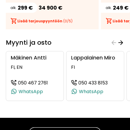
299 €
34 900 €
249 €
alk.
alk.
Lisää tarjouspyyntöön
(
0
/5)
Lisää t
Myynti ja osto
Mäkinen Antti
Lappalainen Miro
FI, EN
FI
050 467 2761
050 433 8153
(+358504672761, 0504672761, +358 
(+3585043
WhatsApp
WhatsApp