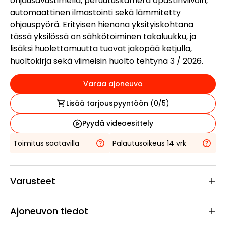
ohjausavustimella, peruutuskamera opastinviivoin,
automaattinen ilmastointi sekä lämmitetty
ohjauspyörä. Erityisen hienona yksityiskohtana
tässä yksilössä on sähkötoiminen takaluukku, ja
lisäksi huolettomuutta tuovat jakopää ketjulla,
huoltokirja sekä viimeisin huolto tehtynä 3 / 2026.
Varaa ajoneuvo
Lisää tarjouspyyntöön
(
0
/5)
Pyydä videoesittely
Toimitus saatavilla
Palautusoikeus 14 vrk
Varusteet
Ajoneuvon tiedot