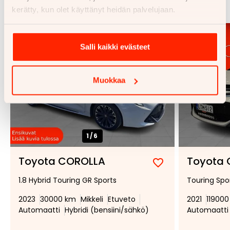
Katso kaikki
kerätty, kun olet käyttänyt heidän palvelujaan.
Salli kaikki evästeet
Muokkaa
1/
6
Toyota COROLLA
Toyota
Lisää
Poista
1.8 Hybrid Touring GR Sports
Touring Spor
suosikiksi
suosikeista
2023
30000 km
Mikkeli
Etuveto
2021
11900
Automaatti
Hybridi (bensiini/sähkö)
Automaatti