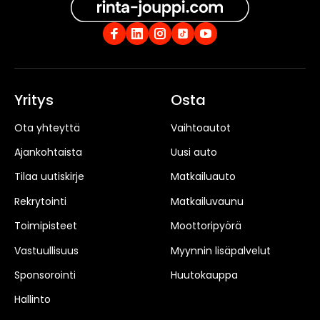
Yritys
Osta
Ota yhteyttä
Vaihtoautot
Ajankohtaista
Uusi auto
Tilaa uutiskirje
Matkailuauto
Rekrytointi
Matkailuvaunu
Toimipisteet
Moottoripyörä
Vastuullisuus
Myynnin lisäpalvelut
Sponsorointi
Huutokauppa
Hallinto