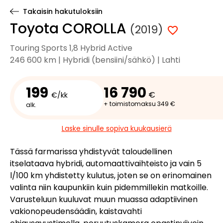
Takaisin hakutuloksiin
Toyota COROLLA
(2019)
Touring Sports 1,8 Hybrid Active
246 600 km | Hybridi (bensiini/sähkö) | Lahti
199
16 790
€
€/kk
+ toimistomaksu 349 €
alk.
Laske sinulle sopiva kuukausierä
Tässä farmarissa yhdistyvät taloudellinen
itselataava hybridi, automaattivaihteisto ja vain 5
l/100 km yhdistetty kulutus, joten se on erinomainen
valinta niin kaupunkiin kuin pidemmillekin matkoille.
Varusteluun kuuluvat muun muassa adaptiivinen
vakionopeudensäädin, kaistavahti