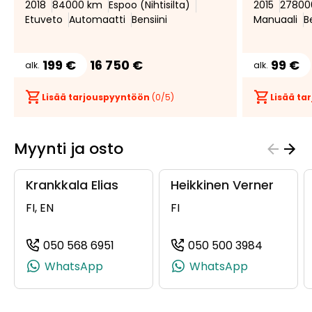
2018
84000 km
Espoo (Nihtisilta)
2015
27800
Etuveto
Automaatti
Bensiini
Manuaali
B
199 €
16 750 €
99 €
alk.
alk.
Lisää tarjouspyyntöön
(
0
/5)
Lisää t
Myynti ja osto
Krankkala Elias
Heikkinen Verner
FI, EN
FI
050 568 6951
050 500 3984
(+358505686951, 0505686951, +358 
(+358505
WhatsApp
WhatsApp