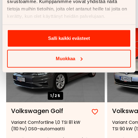
sivustoamme. Kumppanimme voivat yhdistää näitä
Samankaltaisia ajoneuvoja
tietoja muihin tietoihin, joita olet antanut heille tai joita on
Katso kaikki
kerätty, kun olet käyttänyt heidän palvelujaan.
Salli kaikki evästeet
Muokkaa
1/
25
Volkswagen Golf
Volkswa
Lisää
Poista
Variant Comfortline 1,0 TSI 81 kW
Variant Comf
suosikiksi
suosikeista
(110 hv) DSG-automaatti
TSI 90 kW (