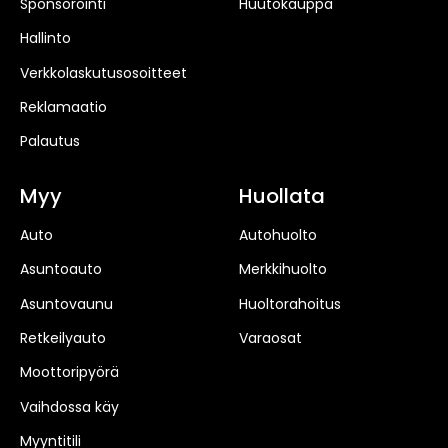
Sponsorointi
Huutokauppa
Hallinto
Verkkolaskutusosoitteet
Reklamaatio
Palautus
Myy
Huollata
Auto
Autohuolto
Asuntoauto
Merkkihuolto
Asuntovaunu
Huoltorahoitus
Retkeilyauto
Varaosat
Moottoripyörä
Vaihdossa käy
Myyntitili