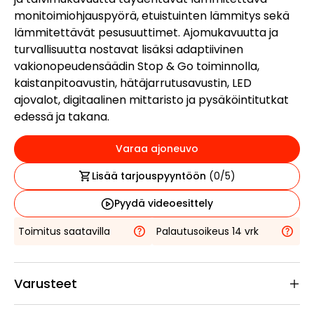
monitoimiohjauspyörä, etuistuinten lämmitys sekä
lämmitettävät pesusuuttimet. Ajomukavuutta ja
turvallisuutta nostavat lisäksi adaptiivinen
vakionopeudensäädin Stop & Go toiminnolla,
kaistanpitoavustin, hätäjarrutusavustin, LED
ajovalot, digitaalinen mittaristo ja pysäköintitutkat
edessä ja takana.
Varaa ajoneuvo
Lisää tarjouspyyntöön
(
0
/5)
Pyydä videoesittely
Toimitus saatavilla
Palautusoikeus 14 vrk
Varusteet