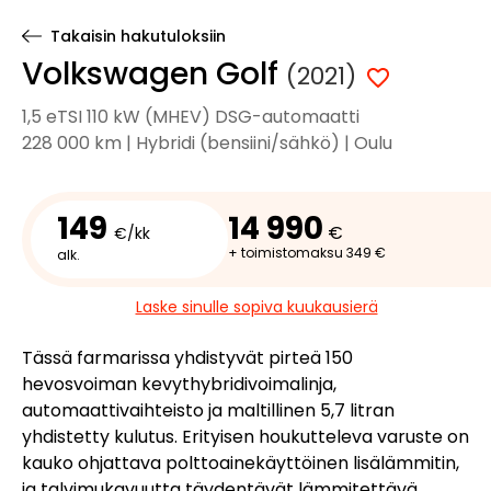
Takaisin hakutuloksiin
Volkswagen Golf
(2021)
1,5 eTSI 110 kW (MHEV) DSG-automaatti
228 000 km | Hybridi (bensiini/sähkö) | Oulu
149
14 990
€
€/kk
+ toimistomaksu 349 €
alk.
Laske sinulle sopiva kuukausierä
Tässä farmarissa yhdistyvät pirteä 150
hevosvoiman kevythybridivoimalinja,
automaattivaihteisto ja maltillinen 5,7 litran
yhdistetty kulutus. Erityisen houkutteleva varuste on
kauko ohjattava polttoainekäyttöinen lisälämmitin,
ja talvimukavuutta täydentävät lämmitettävä