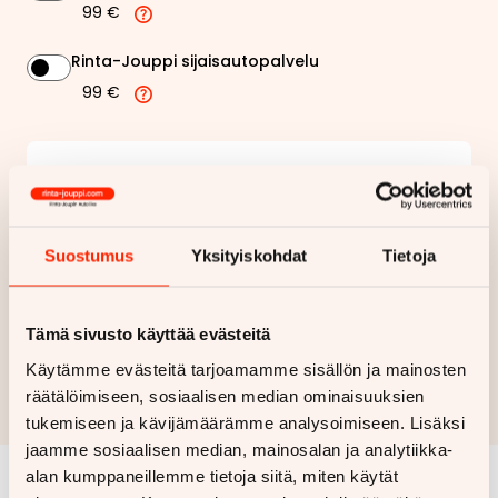
99 €
Rinta-Jouppi sijaisautopalvelu
99 €
203,96 €
Kuukausierä
Näytä
hintaerittely
Suostumus
Yksityiskohdat
Tietoja
Haluan myös tarjouksen vakuutuksesta
Tämä sivusto käyttää evästeitä
Hae rahoitustarjous
Käytämme evästeitä tarjoamamme sisällön ja mainosten
Rahoituslaskelma on suuntaa antava ja edellyttää hyväksytyn
räätälöimiseen, sosiaalisen median ominaisuuksien
luottopäätöksen ja kaskovakuutuksen.
tukemiseen ja kävijämäärämme analysoimiseen. Lisäksi
jaamme sosiaalisen median, mainosalan ja analytiikka-
alan kumppaneillemme tietoja siitä, miten käytät