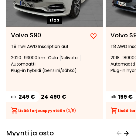
1/
23
Volvo S90
Volvo S
Lisää
Poista
T8 TwE AWD Inscription aut
T8 AWD Insc
suosikiksi
suosikeista
2020
93000 km
Oulu
Neliveto
2018
18000
Automaatti
Automaatti
Plug-in hybridi (bensiini/sähkö)
Plug-in hybr
249 €
24 490 €
199 €
alk.
alk.
Lisää tarjouspyyntöön
(
0
/5)
Lisää t
Myynti ja osto