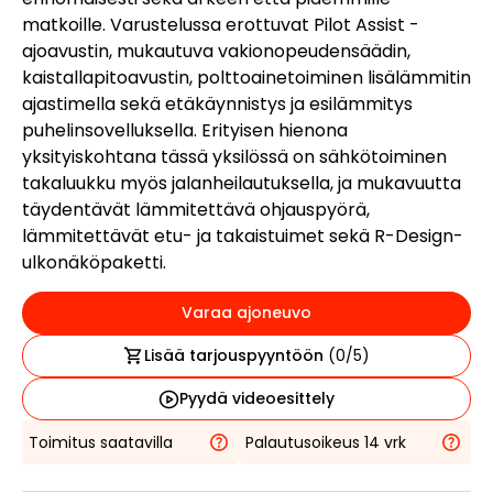
matkoille. Varustelussa erottuvat Pilot Assist -
ajoavustin, mukautuva vakionopeudensäädin,
kaistallapitoavustin, polttoainetoiminen lisälämmitin
ajastimella sekä etäkäynnistys ja esilämmitys
puhelinsovelluksella. Erityisen hienona
yksityiskohtana tässä yksilössä on sähkötoiminen
takaluukku myös jalanheilautuksella, ja mukavuutta
täydentävät lämmitettävä ohjauspyörä,
lämmitettävät etu- ja takaistuimet sekä R-Design-
ulkonäköpaketti.
Varaa ajoneuvo
Lisää tarjouspyyntöön
(
0
/5)
Pyydä videoesittely
Toimitus saatavilla
Palautusoikeus 14 vrk