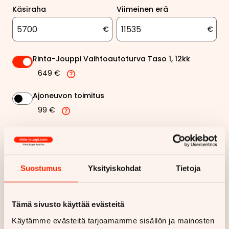
Käsiraha
Viimeinen erä
€
€
Rinta-Jouppi Vaihtoautoturva Taso 1, 12kk
649 €
Ajoneuvon toimitus
99 €
Rinta-Jouppi sijaisautopalvelu
99 €
Suostumus
Yksityiskohdat
Tietoja
321,63 €
Kuukausierä
Näytä
hintaerittely
Tämä sivusto käyttää evästeitä
Käytämme evästeitä tarjoamamme sisällön ja mainosten