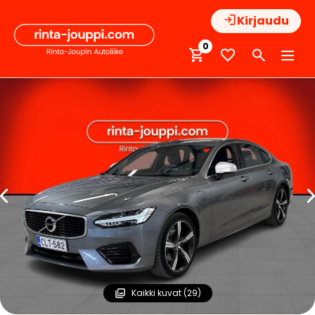
Hyppää
Kirjaudu
sisältöön
0
Kaikki kuvat (29)