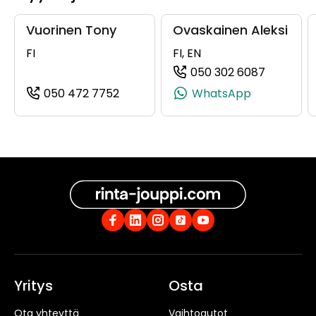
Vuorinen Tony
Ovaskainen Aleksi
FI
FI, EN
050 302 6087
(+358503
050 472 7752
WhatsApp
(+358504727752, 0504727752, +35
Yritys
Osta
Ota yhteyttä
Vaihtoautot