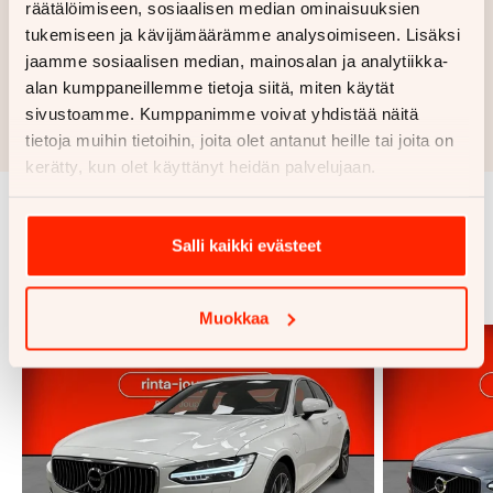
räätälöimiseen, sosiaalisen median ominaisuuksien
Haluan myös tarjouksen vakuutuksesta
tukemiseen ja kävijämäärämme analysoimiseen. Lisäksi
jaamme sosiaalisen median, mainosalan ja analytiikka-
Hae rahoitustarjous
alan kumppaneillemme tietoja siitä, miten käytät
sivustoamme. Kumppanimme voivat yhdistää näitä
Rahoituslaskelma on suuntaa antava ja edellyttää hyväksytyn
luottopäätöksen ja kaskovakuutuksen.
tietoja muihin tietoihin, joita olet antanut heille tai joita on
kerätty, kun olet käyttänyt heidän palvelujaan.
Samankaltaisia ajoneuvoja
Salli kaikki evästeet
Katso kaikki
Muokkaa