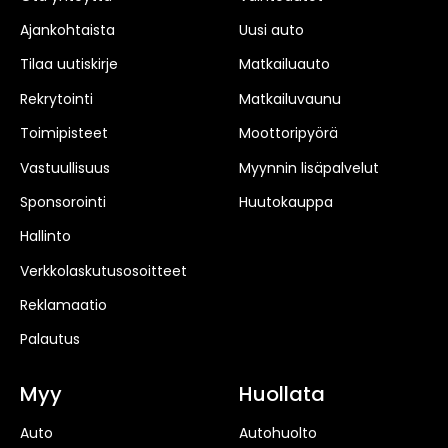
Ajankohtaista
Uusi auto
Tilaa uutiskirje
Matkailuauto
Rekrytointi
Matkailuvaunu
Toimipisteet
Moottoripyörä
Vastuullisuus
Myynnin lisäpalvelut
Sponsorointi
Huutokauppa
Hallinto
Verkkolaskutusosoitteet
Reklamaatio
Palautus
Myy
Huollata
Auto
Autohuolto