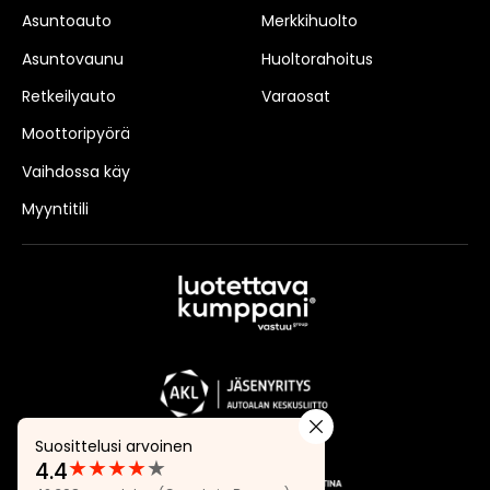
Asuntoauto
Merkkihuolto
Asuntovaunu
Huoltorahoitus
Retkeilyauto
Varaosat
Moottoripyörä
Vaihdossa käy
Myyntitili
Suosittelusi arvoinen
★
★
★
★
★
4.4
Arvostelut: