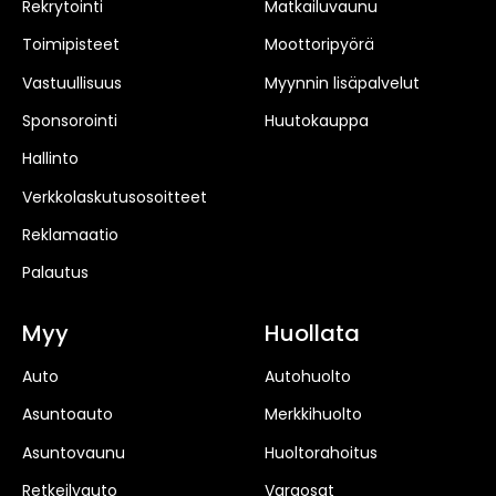
Rekrytointi
Matkailuvaunu
Toimipisteet
Moottoripyörä
Vastuullisuus
Myynnin lisäpalvelut
Sponsorointi
Huutokauppa
Hallinto
Verkkolaskutusosoitteet
Reklamaatio
Palautus
Myy
Huollata
Auto
Autohuolto
Asuntoauto
Merkkihuolto
Asuntovaunu
Huoltorahoitus
Retkeilyauto
Varaosat