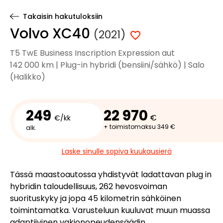
Takaisin hakutuloksiin
Volvo XC40
(2021)
T5 TwE Business Inscription Expression aut
142 000 km | Plug-in hybridi (bensiini/sähkö) | Salo
(Halikko)
249
22 970
€
€/kk
+ toimistomaksu 349 €
alk.
Laske sinulle sopiva kuukausierä
Tässä maastoautossa yhdistyvät ladattavan plug in
hybridin taloudellisuus, 262 hevosvoiman
suorituskyky ja jopa 45 kilometrin sähköinen
toimintamatka. Varusteluun kuuluvat muun muassa
adaptiivinen vakionopeudensäädin,