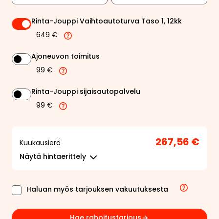
Rinta-Jouppi Vaihtoautoturva Taso 1, 12kk
649 €
Ajoneuvon toimitus
99 €
Rinta-Jouppi sijaisautopalvelu
99 €
267,56 €
Kuukausierä
Näytä
hintaerittely
Haluan myös tarjouksen vakuutuksesta
Hae rahoitustarjous