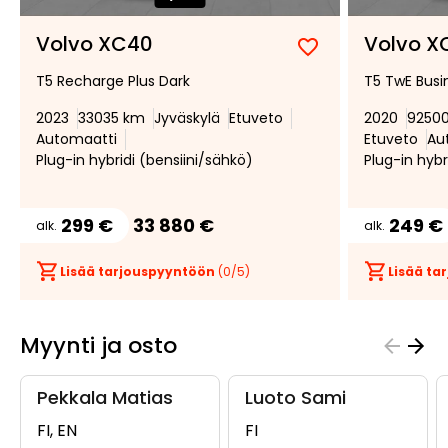
Volvo XC40
Volvo X
Lisää
Poista
T5 Recharge Plus Dark
T5 TwE Busi
suosikiksi
suosikeista
2023
33035 km
Jyväskylä
Etuveto
2020
9250
Automaatti
Etuveto
Au
Plug-in hybridi (bensiini/sähkö)
Plug-in hybr
299 €
33 880 €
249 €
alk.
alk.
Lisää tarjouspyyntöön
(
0
/5)
Lisää t
Myynti ja osto
Pekkala Matias
Luoto Sami
FI, EN
FI