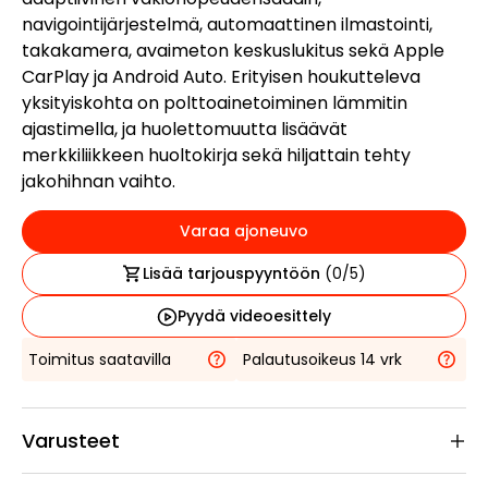
navigointijärjestelmä, automaattinen ilmastointi,
takakamera, avaimeton keskuslukitus sekä Apple
CarPlay ja Android Auto. Erityisen houkutteleva
yksityiskohta on polttoainetoiminen lämmitin
ajastimella, ja huolettomuutta lisäävät
merkkiliikkeen huoltokirja sekä hiljattain tehty
jakohihnan vaihto.
Varaa ajoneuvo
Lisää tarjouspyyntöön
(
0
/5)
Pyydä videoesittely
Toimitus saatavilla
Palautusoikeus 14 vrk
Varusteet