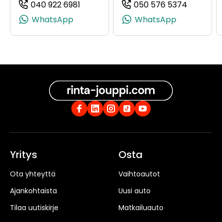
040 922 6981
050 576 5374
(+358409226981, 0409226981, +358 4
(+358505
WhatsApp
WhatsApp
Yritys
Osta
Ota yhteyttä
Vaihtoautot
Ajankohtaista
Uusi auto
Tilaa uutiskirje
Matkailuauto