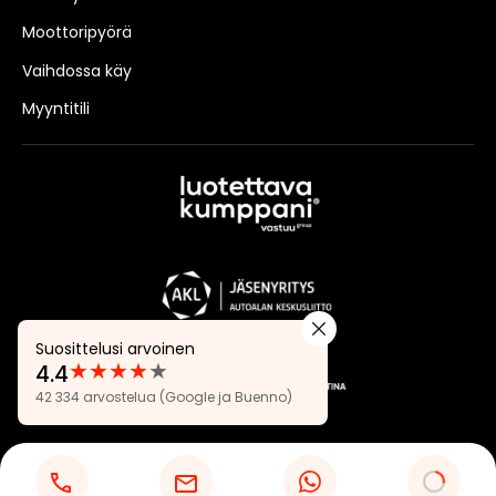
Moottoripyörä
Vaihdossa käy
Myyntitili
Suosittelusi arvoinen
★
★
★
★
★
4.4
Arvostelut:
42 334 arvostelua
(Google ja Buenno)
4.4
Tietosuojaseloste
Evästeasetukset