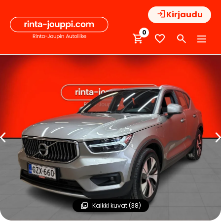
Hyppää
Kirjaudu
sisältöön
0
Kaikki kuvat (38)