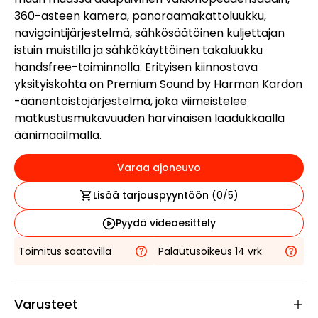
360-asteen kamera, panoraamakattoluukku,
navigointijärjestelmä, sähkösäätöinen kuljettajan
istuin muistilla ja sähkökäyttöinen takaluukku
handsfree-toiminnolla. Erityisen kiinnostava
yksityiskohta on Premium Sound by Harman Kardon
-äänentoistojärjestelmä, joka viimeistelee
matkustusmukavuuden harvinaisen laadukkaalla
äänimaailmalla.
Varaa ajoneuvo
Lisää tarjouspyyntöön
(
0
/5)
Pyydä videoesittely
Toimitus saatavilla
Palautusoikeus 14 vrk
Varusteet