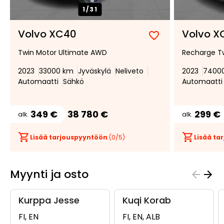
1/
31
Volvo XC40
Volvo X
Lisää
Poista
Twin Motor Ultimate AWD
Recharge Tw
suosikiksi
suosikeista
2023
33000 km
Jyväskylä
Neliveto
2023
7400
Automaatti
Sähkö
Automaatti
349 €
38 780 €
299 €
alk.
alk.
Lisää tarjouspyyntöön
(
0
/5)
Lisää t
Myynti ja osto
Kurppa Jesse
Kuqi Korab
FI, EN
FI, EN, ALB