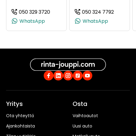
050 329 3720
050 324 7792
(+358503293720, 0503293720, +358 
(+358503
WhatsApp
WhatsApp
Yritys
Osta
Ota yhteyttä
Vaihtoautot
Ajankohtaista
Uusi auto