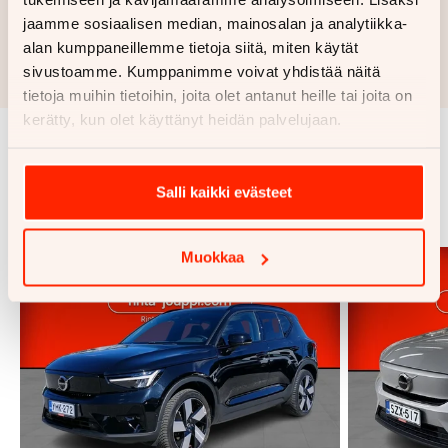
Hae rahoitustarjous
jaamme sosiaalisen median, mainosalan ja analytiikka-
alan kumppaneillemme tietoja siitä, miten käytät
Rahoituslaskelma on suuntaa antava ja edellyttää hyväksytyn
sivustoamme. Kumppanimme voivat yhdistää näitä
luottopäätöksen ja kaskovakuutuksen.
tietoja muihin tietoihin, joita olet antanut heille tai joita on
kerätty, kun olet käyttänyt heidän palvelujaan.
Samankaltaisia ajoneuvoja
Salli kaikki evästeet
Katso kaikki
Muokkaa