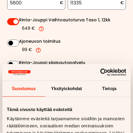
€
€
Rinta-Jouppi Vaihtoautoturva Taso 1, 12kk
649 €
Ajoneuvon toimitus
99 €
Rinta-Jouppi sijaisautopalvelu
99 €
Suostumus
Yksityiskohdat
Tietoja
316,74 €
Kuukausierä
Näytä
hintaerittely
Tämä sivusto käyttää evästeitä
Käytämme evästeitä tarjoamamme sisällön ja mainosten
Haluan myös tarjouksen vakuutuksesta
räätälöimiseen, sosiaalisen median ominaisuuksien
tukemiseen ja kävijämäärämme analysoimiseen. Lisäksi