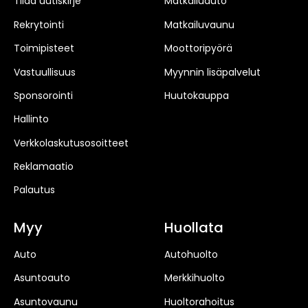
Tilaa uutiskirje
Matkailuauto
Rekrytointi
Matkailuvaunu
Toimipisteet
Moottoripyörä
Vastuullisuus
Myynnin lisäpalvelut
Sponsorointi
Huutokauppa
Hallinto
Verkkolaskutusosoitteet
Reklamaatio
Palautus
Myy
Huollata
Auto
Autohuolto
Asuntoauto
Merkkihuolto
Asuntovaunu
Huoltorahoitus