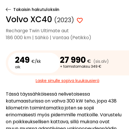
Takaisin hakutuloksiin
Volvo XC40
(2023)
Recharge Twin Ultimate aut
186 000 km | Sähkö | Vantaa (Petikko)
249
27 990
€
€/kk
(sis.alv)
+ toimistomaksu 349 €
alk.
Laske sinulle sopiva kuukausierä
Tässä täyssähköisessä nelivetoisessa
katumaasturissa on vahva 300 kW teho, jopa 438
kilometrin toimintamatka joten se sopii
erinomaisesti myös pidemmille matkoille. Varustelu
on poikkeuksellisen kattava, sillä mukana ovat
muun muassa adaptiivinen vakionopeudensäädin,