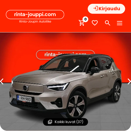
Hyppää
Kirjaudu
sisältöön
0
Kaikki kuvat (37)