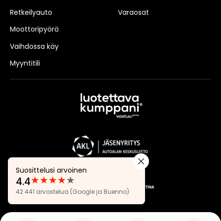
Retkeilyauto
Varaosat
Moottoripyörä
Vaihdossa käy
Myyntitili
Suosittelusi arvoinen
★
★
★
★
★
4.4
Arvostelut:
42 441 arvostelua
(Google ja Buenno)
4.4