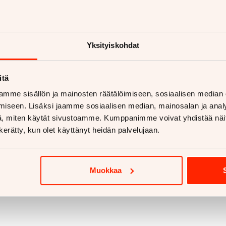
aan vetokoukkua?
etokoukku asennettuna
ukut alk. 670€
Yksityiskohdat
koukut alk. 810€
 lisää
itä
mme sisällön ja mainosten räätälöimiseen, sosiaalisen median
iseen. Lisäksi jaamme sosiaalisen median, mainosalan ja analy
, miten käytät sivustoamme. Kumppanimme voivat yhdistää näitä t
n kerätty, kun olet käyttänyt heidän palvelujaan.
Muokkaa