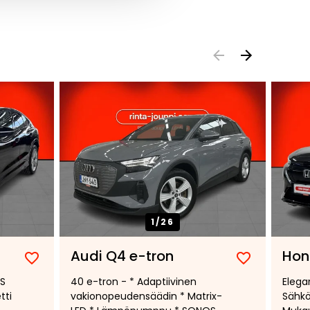
1/
26
Audi Q4 e-tron
Hon
Lisää
Poista
Lisää
Poista
 S
40 e-tron - * Adaptiivinen
Elega
suosikiksi
suosikeista
suosikiksi
suosikeist
tti
vakionopeudensäädin * Matrix-
Sähkö