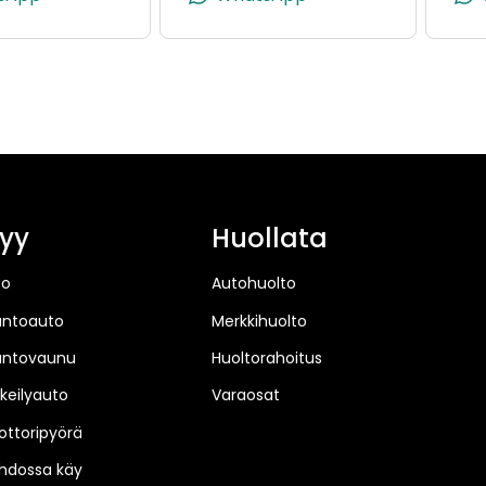
yy
Huollata
to
Autohuolto
untoauto
Merkkihuolto
untovaunu
Huoltorahoitus
keilyauto
Varaosat
ttoripyörä
hdossa käy