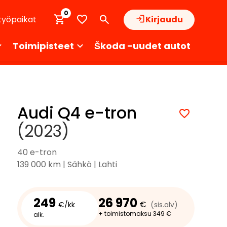
0
työpaikat
Kirjaudu
Toimipisteet
Škoda -uudet autot
Audi Q4 e-tron
(2023)
40 e-tron
139 000 km | Sähkö | Lahti
249
26 970
€
€/kk
(sis.alv)
+ toimistomaksu 349 €
alk.