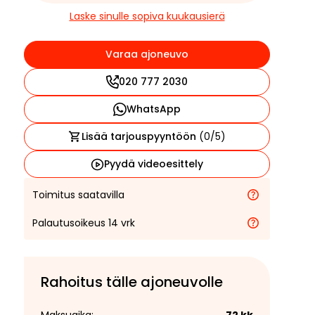
Laske sinulle sopiva kuukausierä
Varaa ajoneuvo
020 777 2030
WhatsApp
Lisää tarjouspyyntöön
(
0
/5)
Pyydä videoesittely
Toimitus saatavilla
Palautusoikeus 14 vrk
Rahoitus tälle ajoneuvolle