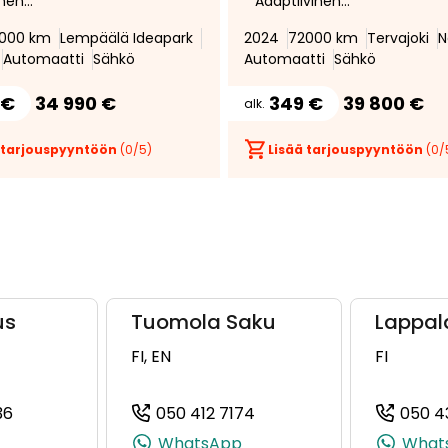
inen
* Adaptiivinen
peudensäädin *
vakionopeudensäädin * Akun
000 km
Lempäälä Ideapark
2024
72000 km
Tervajoki
N
i * Matrix-ajovalot *
soh-arvo 98,9% *
Automaatti
Sähkö
Automaatti
Sähkö
mitin * Keyless
Lämpöpummpu * Avaimeto
d * HUD *
järjestelmä * Urheilu istuimet
 €
34 990 €
349 €
39 800 €
alk.
kamera * Apple
286hv * Navigointijärjestelmä
& Android Auto *
High *
 tarjouspyyntöön
(
0
/5)
Lisää tarjouspyyntöön
(
0
/
us
Tuomola Saku
Lappal
FI, EN
FI
36
050 412 7174
050 4
, +358 50 303 3288)
(+358504307136, 0504307136, +358 50 430 7136)
(+358504127174, 0504127
WhatsApp
What