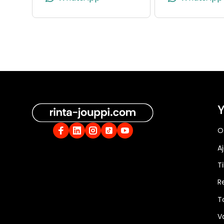
Y
O
A
Ti
R
T
V