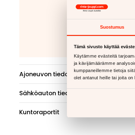
Jäitkö kaipaam
Tähänkin autoon v
Kiinteät ko
Suostumus
Irrotettavat 
Lue
Tämä sivusto käyttää eväste
Käytämme evästeitä tarjoama
ja kävijämäärämme analysoim
kumppaneillemme tietoja siitä
Ajoneuvon tiedot
olet antanut heille tai joita o
Sähköauton tiedot
Kuntoraportit