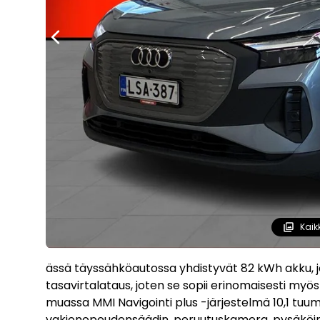
Kaik
ässä täyssähköautossa yhdistyvät 82 kWh akku, j
tasavirtalataus, joten se sopii erinomaisesti my
muassa MMI Navigointi plus -järjestelmä 10,1 tuu
vakionopeudensäädin, peruutuskamera, pysäköinti