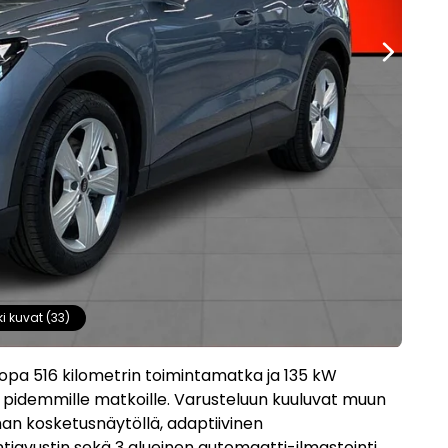
ki kuvat (33)
opa 516 kilometrin toimintamatka ja 135 kW
ös pidemmille matkoille. Varusteluun kuuluvat muun
man kosketusnäytöllä, adaptiivinen
avustin sekä 3 alueinen automaatti-ilmastointi.