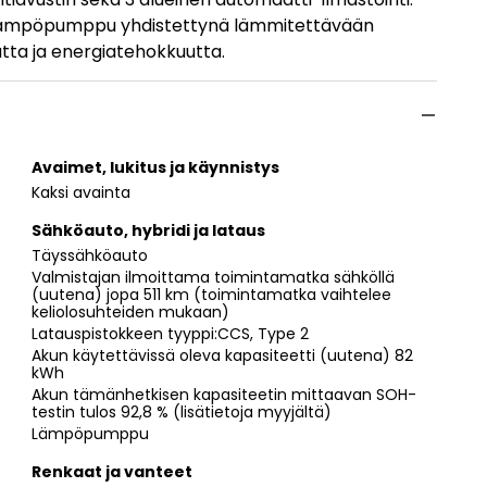
en lämpöpumppu yhdistettynä lämmitettävään
tta ja energiatehokkuutta.
Avaimet, lukitus ja käynnistys
Kaksi avainta
Sähköauto, hybridi ja lataus
Täyssähköauto
Valmistajan ilmoittama toimintamatka sähköllä
(uutena) jopa 511 km (toimintamatka vaihtelee
keliolosuhteiden mukaan)
Latauspistokkeen tyyppi:CCS, Type 2
Akun käytettävissä oleva kapasiteetti (uutena) 82
kWh
Akun tämänhetkisen kapasiteetin mittaavan SOH-
testin tulos 92,8 % (lisätietoja myyjältä)
Lämpöpumppu
Renkaat ja vanteet