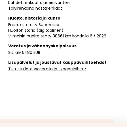
Kahdet renkaat alumiinivantein
Talvirenkaina nastarenkaat
Huolto, historia ja kunto
Ensirekisteröity Suomessa
Huoltohistoria (digitaalinen)
Viimeisin huolto tehty 88661 km kohdalla 6 / 2026
Verotus ja vähennyskelpoisuus
Sis. alv 5480 EUR
Lisäpalvelut ja joustavat kauppavaihtoehdot
Tutustu latausasemiin ja -kaapeleihin >