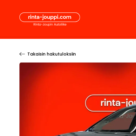
Hyppää
Secon
sisältöön
Pääval
Takaisin hakutuloksiin