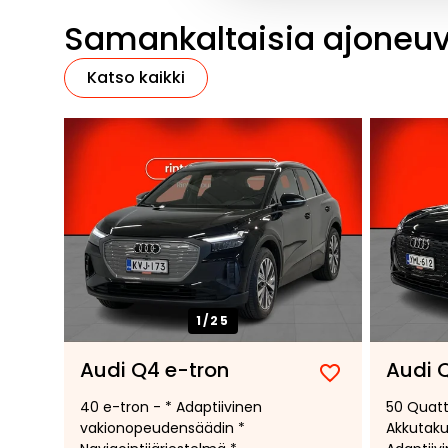
Samankaltaisia ajoneu
Katso kaikki
1/
25
Audi Q4 e-tron
Audi 
Lisää
Poista
40 e-tron - * Adaptiivinen
50 Quattr
suosikiksi
suosikeista
vakionopeudensäädin *
Akkutaku