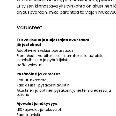
Erityisen kiinnostava yksityiskohta on akustin
ohjauspyörään, mikä parantaa talviajon mukavuu
Varusteet
Turvallisuus ja kuljettajaa avustavat
järjestelmät
Adaptiivinen vakionopeussäädin
Front Assist varoituksella ja jarrutuksella autoista,
jalankulkijoista ja pyöräilijöistä
Isofix-valmius
Pysäköinti ja kamerat
Peruutuskamera
Park assist -pysäköintiavustin
Akustinen ja optinen pysäköintijärjestelmä edessä ja
takana
Ajovalot ja näkyvyys
LED-ajovalot ja takavalot
Sadetunnistin