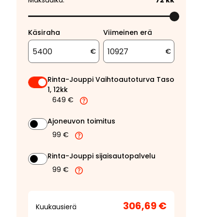
Maksuaika:
72
kk
Käsiraha
Viimeinen erä
€
€
Rinta-Jouppi Vaihtoautoturva Taso
1, 12kk
649 €
Ajoneuvon toimitus
99 €
Rinta-Jouppi sijaisautopalvelu
99 €
306,69 €
Kuukausierä