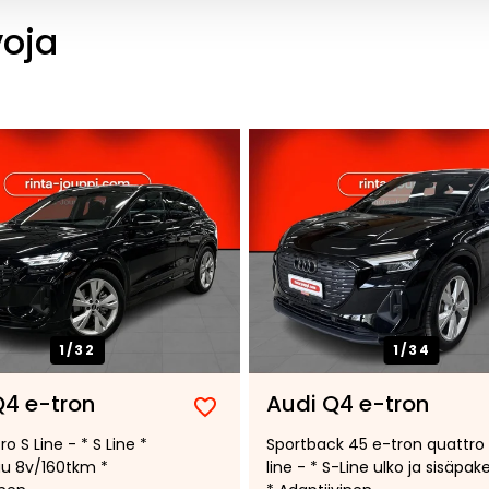
voja
1/
32
1/
34
Q4 e-tron
Audi Q4 e-tron
Lisää
Poista
o S Line - * S Line *
Sportback 45 e-tron quattro
suosikiksi
suosikeista
u 8v/160tkm *
line - * S-Line ulko ja sisäpake