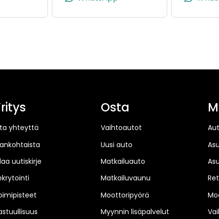
ritys
Osta
M
ta yhteyttä
Vaihtoautot
Au
jankohtaista
Uusi auto
As
laa uutiskirje
Matkailuauto
As
ekrytointi
Matkailuvaunu
Ret
oimipisteet
Moottoripyörä
Moo
astuullisuus
Myynnin lisäpalvelut
Vai