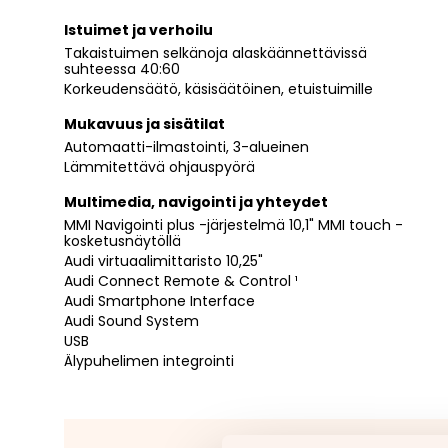
Istuimet ja verhoilu
Takaistuimen selkänoja alaskäännettävissä
suhteessa 40:60
Korkeudensäätö, käsisäätöinen, etuistuimille
Mukavuus ja sisätilat
Automaatti-ilmastointi, 3-alueinen
Lämmitettävä ohjauspyörä
Multimedia, navigointi ja yhteydet
MMI Navigointi plus -järjestelmä 10,1" MMI touch -
kosketusnäytöllä
Audi virtuaalimittaristo 10,25"
Audi Connect Remote & Control ¹
Audi Smartphone Interface
Audi Sound System
USB
Älypuhelimen integrointi