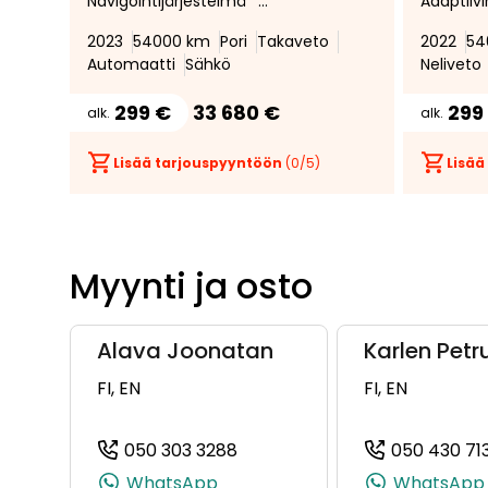
Navigointijärjestelmä *
Adaptiiv
Peruutuskamera * Suomi-Auto
vakiono
2023
54000 km
Pori
Takaveto
2022
54
* Audi Sound System *
Navigoint
Automaatti
Sähkö
Neliveto
Sporttipenkit *
Ratinläm
Advance
299 €
33 680 €
299
alk.
alk.
Peruutus
CarPlay 
Lisää tarjouspyyntöön
(
0
/5)
Lisää
Myynti ja osto
Alava Joonatan
Karlen Petr
FI, EN
FI, EN
050 303 3288
050 430 71
(+358503033288, 0503033288
WhatsApp
WhatsApp