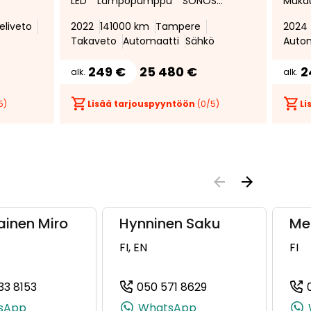
LED * Lämpöpumppu * SONOS
Muka
Audio * Peruutuskamera *
vakio
eliveto
2022
141000 km
Tampere
2024
Navigointi * Sähkötoiminen
Peruu
Takaveto
Automaatti
Sähkö
Auto
n
takaluukku * SOH 93,2% *
Navigo
 *
alumi
249 €
25 480 €
2
alk.
alk.
5)
Lisää tarjouspyyntöön
(
0
/5)
Li
ainen Miro
Hynninen Saku
Me
FI, EN
FI
33 8153
050 571 8629
174, +358 50 412 7174)
(+358504338153, 0504338153, +358 50 433 8153)
(+358505718629, 0
sApp
WhatsApp