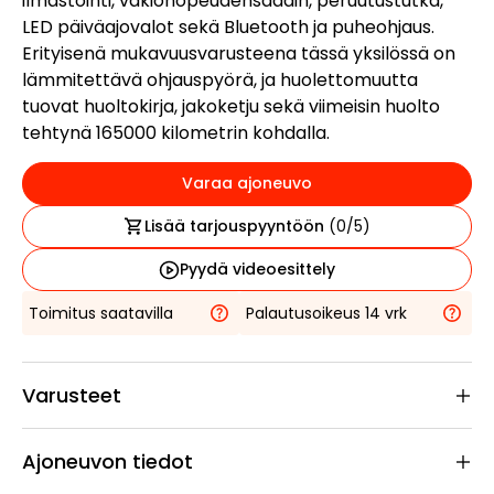
ilmastointi, vakionopeudensäädin, peruutustutka,
LED päiväajovalot sekä Bluetooth ja puheohjaus.
Erityisenä mukavuusvarusteena tässä yksilössä on
lämmitettävä ohjauspyörä, ja huolettomuutta
tuovat huoltokirja, jakoketju sekä viimeisin huolto
tehtynä 165000 kilometrin kohdalla.
Varaa ajoneuvo
Lisää tarjouspyyntöön
(
0
/5)
Pyydä videoesittely
Toimitus saatavilla
Palautusoikeus 14 vrk
Varusteet
Ajoneuvon tiedot