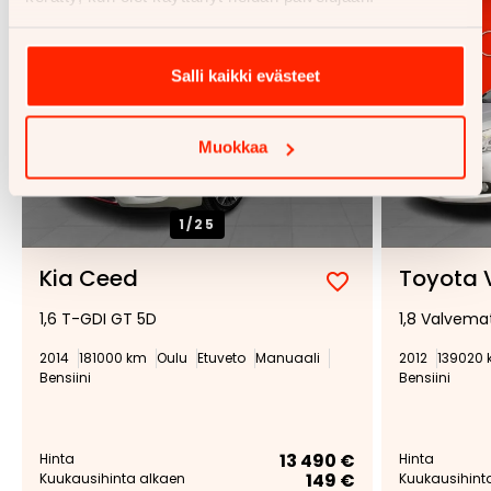
Salli kaikki evästeet
Muokkaa
1/
25
Kia Ceed
Toyota 
Lisää
Poista
1,6 T-GDI GT 5D
1,8 Valvema
suosikiksi
suosikeista
2014
181000 km
Oulu
Etuveto
Manuaali
2012
139020
Bensiini
Bensiini
13 490 €
Hinta
Hinta
149 €
Kuukausihinta alkaen
Kuukausihint