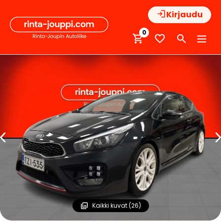
Hyppää
Kirjaudu
sisältöön
0
Kaikki kuvat (26)