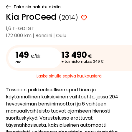
Takaisin hakutuloksiin
Kia ProCeed
(2014)
1,6 T-GDI GT
172 000 km | Bensiini | Oulu
149
13 490
€
€/kk
+ toimistomaksu 349 €
alk.
Laske sinulle sopiva kuukausierä
Tässä on poikkeuksellisen sporttinen ja
käytännöllinen kaksiovinen vaihtoehto, jossa 204
hevosvoiman bensiinimoottori ja 6 vaihteen
manuaalivaihteisto tuovat ajamiseen hienosti
suorituskykyä. Varustelussa erottuvat
täysnahkasisusta, kaksialueinen automaatti