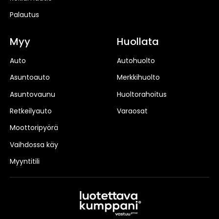
Palautus
Myy
Huollata
Auto
Autohuolto
Asuntoauto
Merkkihuolto
Asuntovaunu
Huoltorahoitus
Retkeilyauto
Varaosat
Moottoripyörä
Vaihdossa käy
Myyntitili