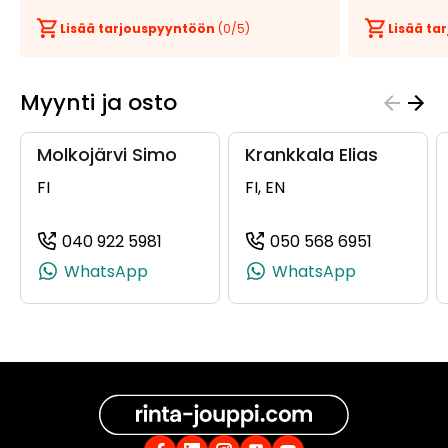
Lisää tarjouspyyntöön
(
0
/5)
Lisää t
Myynti ja osto
Molkojärvi Simo
Krankkala Elias
FI
FI, EN
040 922 5981
050 568 6951
(+358409225981, 0409225981, +358 4
(+3585056
WhatsApp
WhatsApp