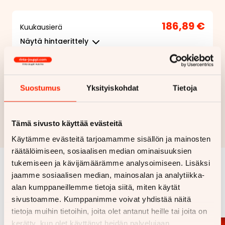
186,89 €
Kuukausierä
Näytä
hintaerittely
Haluan myös tarjouksen vakuutuksesta
Suostumus
Yksityiskohdat
Tietoja
Hae rahoitustarjous
Rahoituslaskelma on suuntaa antava ja edellyttää hyväksytyn
Tämä sivusto käyttää evästeitä
luottopäätöksen ja kaskovakuutuksen.
Käytämme evästeitä tarjoamamme sisällön ja mainosten
räätälöimiseen, sosiaalisen median ominaisuuksien
tukemiseen ja kävijämäärämme analysoimiseen. Lisäksi
jaamme sosiaalisen median, mainosalan ja analytiikka-
Samankaltaisia ajoneuvoja
alan kumppaneillemme tietoja siitä, miten käytät
Katso kaikki
sivustoamme. Kumppanimme voivat yhdistää näitä
tietoja muihin tietoihin, joita olet antanut heille tai joita on
kerätty, kun olet käyttänyt heidän palvelujaan.