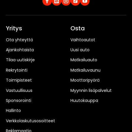
Yritys
Osta
Ota yhteyttä
Vaihtoautot
Ajankohtaista
Uusi auto
Tilaa uutiskirje
Matkailuauto
Rekrytointi
Matkailuvaunu
Toimipisteet
Moottoripyörä
Vastuullisuus
Myynnin lisäpalvelut
Sponsorointi
Huutokauppa
Hallinto
Verkkolaskutusosoitteet
Reklamaatio