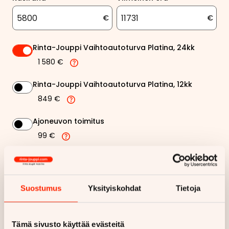
€
€
Rinta-Jouppi Vaihtoautoturva Platina, 24kk
1 580 €
Rinta-Jouppi Vaihtoautoturva Platina, 12kk
849 €
Ajoneuvon toimitus
99 €
Rinta-Jouppi sijaisautopalvelu
99 €
Suostumus
Yksityiskohdat
Tietoja
342,88 €
Kuukausierä
Tämä sivusto käyttää evästeitä
Näytä
hintaerittely