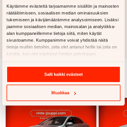
Käytämme evästeitä tarjoamamme sisällön ja mainosten
räätälöimiseen, sosiaalisen median ominaisuuksien
Haluan myös tarjouksen vakuutuksesta
tukemiseen ja kävijämäärämme analysoimiseen. Lisäksi
jaamme sosiaalisen median, mainosalan ja analytiikka-
alan kumppaneillemme tietoja siitä, miten käytät
Hae rahoitustarjous
sivustoamme. Kumppanimme voivat yhdistää näitä
Rahoituslaskelma on suuntaa antava ja edellyttää hyväksytyn
tietoja muihin tietoihin, joita olet antanut heille tai joita on
luottopäätöksen ja kaskovakuutuksen.
kerätty, kun olet käyttänyt heidän palvelujaan.
Salli kaikki evästeet
Samankaltaisia ajoneuvoja
Katso kaikki
Muokkaa