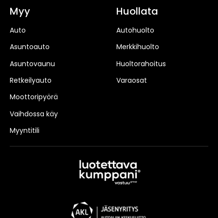
Myy
Huollata
Auto
Autohuolto
Asuntoauto
Merkkihuolto
Asuntovaunu
Huoltorahoitus
Retkeilyauto
Varaosat
Moottoripyörä
Vaihdossa käy
Myyntitili