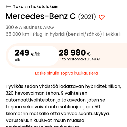
Takaisin hakutuloksiin
Mercedes-Benz C
(2021)
300 e A Business AMG
65 000 km | Plug-in hybridi (bensiini/sähkö) | Mikkeli
249
28 980
€
€/kk
+ toimistomaksu 349 €
alk.
Laske sinulle sopiva kuukausierä
Tyylikäs sedan yhdistää ladattavan hybriditekniikan,
320 hevosvoiman tehon, 9 vaihteisen
automaattivaihteiston ja takavedon, joten se
tarjoaa sekä vaivatonta sähköajoa jopa 50
kilometrin matkalle että vahvaa suorituskykyä.
Varusteluun kuuluvat muun muassa