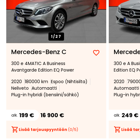
1/
27
Mercedes-Benz C
Mercede
Lisää
Poista
300 e 4MATIC A Business
300 e A Bus
suosikiksi
suosikeista
Avantgarde Edition EQ Power
Edition EQ 
2020
180000 km
Espoo (Nihtisilta)
2020
7900
Neliveto
Automaatti
Automaatti
Plug-in hybridi (bensiini/sähkö)
Plug-in hybr
199 €
16 900 €
249 €
alk.
alk.
Lisää tarjouspyyntöön
(
0
/5)
Lisää t