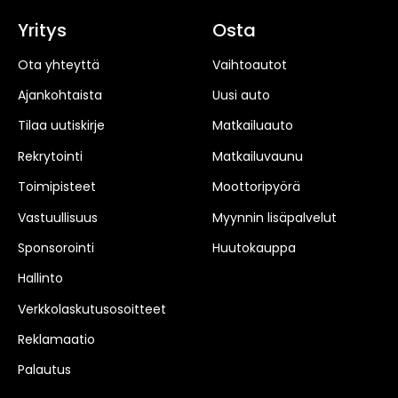
Yritys
Osta
Ota yhteyttä
Vaihtoautot
Ajankohtaista
Uusi auto
Tilaa uutiskirje
Matkailuauto
Rekrytointi
Matkailuvaunu
Toimipisteet
Moottoripyörä
Vastuullisuus
Myynnin lisäpalvelut
Sponsorointi
Huutokauppa
Hallinto
Verkkolaskutusosoitteet
Reklamaatio
Palautus