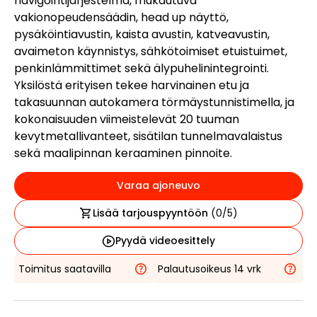
navigointijärjestelmä, mukautuva
vakionopeudensäädin, head up näyttö,
pysäköintiavustin, kaista avustin, katveavustin,
avaimeton käynnistys, sähkötoimiset etuistuimet,
penkinlämmittimet sekä älypuhelinintegrointi.
Yksilöstä erityisen tekee harvinainen etu ja
takasuunnan autokamera törmäystunnistimella, ja
kokonaisuuden viimeistelevät 20 tuuman
kevytmetallivanteet, sisätilan tunnelmavalaistus
sekä maalipinnan keraaminen pinnoite.
Varaa ajoneuvo
Lisää tarjouspyyntöön
(
0
/5)
Pyydä videoesittely
Toimitus saatavilla
Palautusoikeus 14 vrk