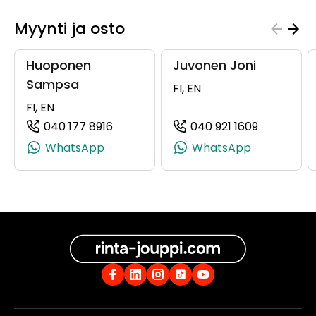
Myynti ja osto
Huoponen
Juvonen Joni
Sampsa
FI, EN
FI, EN
040 177 8916
040 921 1609
(+358401778916, 0401778916, +358 40
(+35840921
WhatsApp
WhatsApp