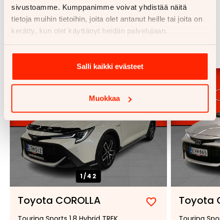
sivustoamme. Kumppanimme voivat yhdistää näitä
tietoja muihin tietoihin, joita olet antanut heille tai joita on
Samankaltaisia ajoneuvoja
kerätty, kun olet käyttänyt heidän palvelujaan.
Katso kaikki
Salli kaikki evästeet
Muokkaa
1/
42
Toyota COROLLA
Toyota
Lisää
Poista
Touring Sports 1,8 Hybrid TREK
Touring Spor