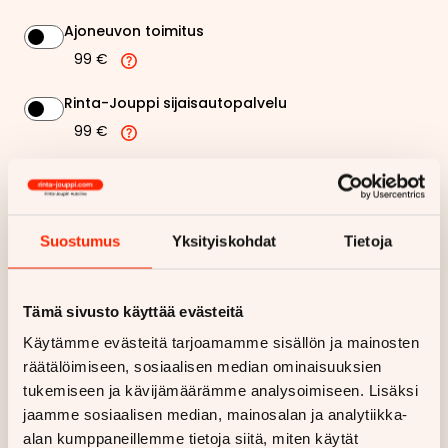
Ajoneuvon toimitus
99 €
Rinta-Jouppi sijaisautopalvelu
99 €
310,47 €
Kuukausierä
Näytä
hintaerittely
Suostumus
Yksityiskohdat
Tietoja
Haluan myös tarjouksen vakuutuksesta
Tämä sivusto käyttää evästeitä
Käytämme evästeitä tarjoamamme sisällön ja mainosten
Hae rahoitustarjous
räätälöimiseen, sosiaalisen median ominaisuuksien
tukemiseen ja kävijämäärämme analysoimiseen. Lisäksi
Rahoituslaskelma on suuntaa antava ja edellyttää hyväksytyn
jaamme sosiaalisen median, mainosalan ja analytiikka-
luottopäätöksen ja kaskovakuutuksen.
alan kumppaneillemme tietoja siitä, miten käytät