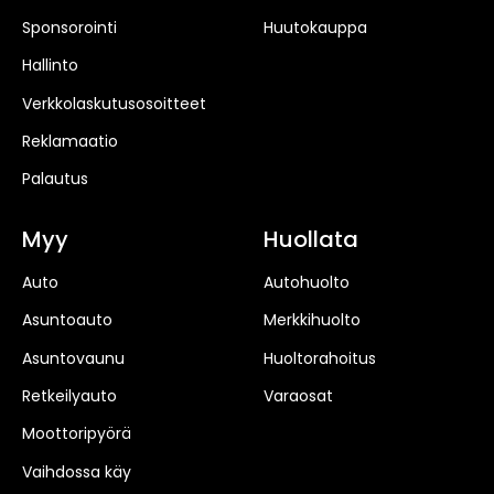
Sponsorointi
Huutokauppa
Hallinto
Verkkolaskutusosoitteet
Reklamaatio
Palautus
Myy
Huollata
Auto
Autohuolto
Asuntoauto
Merkkihuolto
Asuntovaunu
Huoltorahoitus
Retkeilyauto
Varaosat
Moottoripyörä
Vaihdossa käy