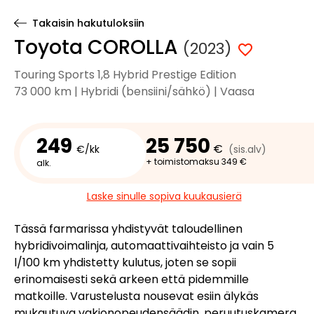
Takaisin hakutuloksiin
Toyota COROLLA
(2023)
Touring Sports 1,8 Hybrid Prestige Edition
73 000 km | Hybridi (bensiini/sähkö) | Vaasa
249
25 750
€
€/kk
(sis.alv)
+ toimistomaksu 349 €
alk.
Laske sinulle sopiva kuukausierä
Tässä farmarissa yhdistyvät taloudellinen
hybridivoimalinja, automaattivaihteisto ja vain 5
l/100 km yhdistetty kulutus, joten se sopii
erinomaisesti sekä arkeen että pidemmille
matkoille. Varustelusta nousevat esiin älykäs
mukautuva vakionopeudensäädin, peruutuskamera,