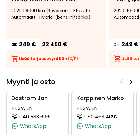
suosikiksi
suosikeista
2021
119000 km
Rovaniemi
Etuveto
2020
5900
Automaatti
Hybridi (bensiini/sähkö)
Automaatti
249 €
22 490 €
249 €
alk.
alk.
Lisää tarjouspyyntöön
(
0
/5)
Lisää t
Myynti ja osto
Boström Jan
Karppinen Marko
FI, SV, EN
FI, SV, EN
040 533 6960
050 463 4092
(+358405336960, 0405336960, +358
(+358504
WhatsApp
WhatsApp