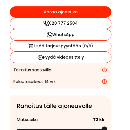
Varaa ajoneuvo
020 777 2504
WhatsApp
Lisää tarjouspyyntöön
(
0
/5)
Pyydä videoesittely
Toimitus saatavilla
Palautusoikeus 14 vrk
Rahoitus tälle ajoneuvolle
Maksuaika:
72
kk