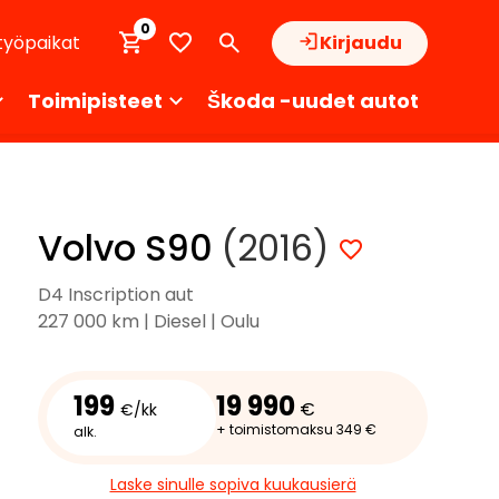
0
työpaikat
Kirjaudu
Toimipisteet
Škoda -uudet autot
Volvo S90
(2016)
D4 Inscription aut
227 000 km | Diesel | Oulu
199
19 990
€
€/kk
+ toimistomaksu 349 €
alk.
Laske sinulle sopiva kuukausierä