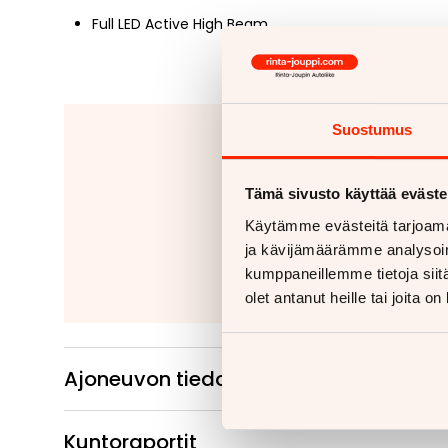
Full LED Active High Beam
Suostumus
Jäitkö kaipaam
Tähänkin autoon v
Tämä sivusto käyttää eväste
Kiinteät ko
Käytämme evästeitä tarjoama
Irrotettavat 
ja kävijämäärämme analysoim
kumppaneillemme tietoja siitä
Lue
olet antanut heille tai joita o
Ajoneuvon tiedot
Kuntoraportit