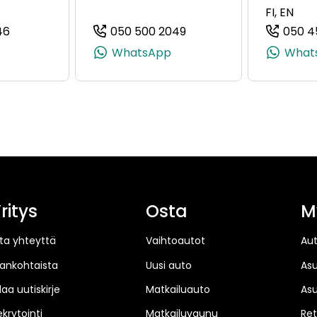
FI, EN
46
050 500 2049
050 4
 +358 50 568 6951)
(+358505010946, 0505010946, +358 50 501 0946)
(+358505002049, 05050
WhatsApp
What
ritys
Osta
M
ta yhteyttä
Vaihtoautot
Au
jankohtaista
Uusi auto
As
laa uutiskirje
Matkailuauto
As
ekrytointi
Matkailuvaunu
Ret