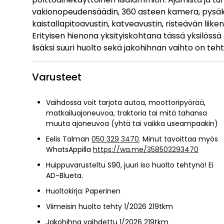
vakionopeudensäädin, 360 asteen kamera, pysäköi
kaistallapitoavustin, katveavustin, risteävän liike
Erityisen hienona yksityiskohtana tässä yksilössä
lisäksi suuri huolto sekä jakohihnan vaihto on teh
Varusteet
Vaihdossa voit tarjota autoa, moottoripyörää,
matkailuajoneuvoa, traktoria tai mitä tahansa
muuta ajoneuvoa (yhtä tai vaikka useampaakin)
Eelis Talman
050 329 3470
. Minut tavoittaa myös
WhatsAppilla
https://wa.me/358503293470
Huippuvarusteltu S90, juuri iso huolto tehtynä! Ei
AD-Blueta.
Huoltokirja: Paperinen
Viimeisin huolto tehty 1/2026 219tkm
Jakohihna vaihdettu 1/2026 219tkm