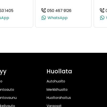
53 1405
050 467 9126
02049, +358 50 500 2049)
(+358504531405, 0504531405, +358 50 453 1405)
(+358504679126, 0
sApp
WhatsApp
yy
Huollata
to
Autohuolto
untoauto
Merkkihuolto
untovaunu
Huoltorahoitus
keilyauto
Varaosat