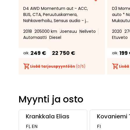
Lisää
Poista
D4 AWD Momentum aut - ACC,
D3 Mome
suosikiksi
suosikeista
BLIS, CTA, Peruutuskamera,
auto * N
Nahkaverhoilu, Sensus audio - ja
Mukautu
Navigointi järjestelmä,
vakiono
2018
205000 km
Joensuu
Neliveto
2020
27
Vetokoukku, Volvo on call
Urheiluis
Automaatti
Diesel
Etuveto
Peruutu
Polttoai
lisälämmi
249 €
22 750 €
199
alk.
alk.
Lämmite
Avaimeto
Lisää tarjouspyyntöön
(
0
/5)
Lisää
Myynti ja osto
Krankkala Elias
Kovaniemi 
FI, EN
FI