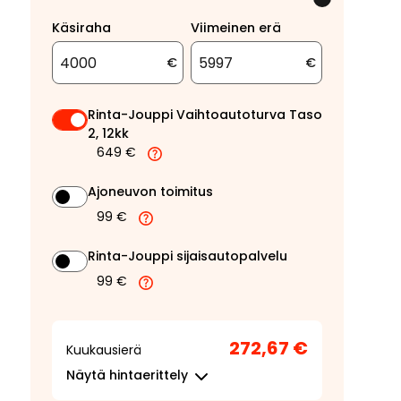
Käsiraha
Viimeinen erä
€
€
Rinta-Jouppi Vaihtoautoturva Taso
2, 12kk
649 €
Ajoneuvon toimitus
99 €
Rinta-Jouppi sijaisautopalvelu
99 €
272,67 €
Kuukausierä
Näytä
hintaerittely