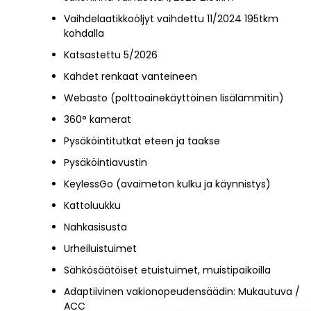
Vaihdelaatikkoöljyt vaihdettu 11/2024 195tkm
kohdalla
Katsastettu 5/2026
Kahdet renkaat vanteineen
Webasto (polttoainekäyttöinen lisälämmitin)
360° kamerat
Pysäköintitutkat eteen ja taakse
Pysäköintiavustin
KeylessGo (avaimeton kulku ja käynnistys)
Kattoluukku
Nahkasisusta
Urheiluistuimet
Sähkösäätöiset etuistuimet, muistipaikoilla
Adaptiivinen vakionopeudensäädin: Mukautuva /
ACC