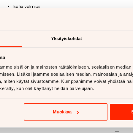
Isofix valmius
2 x Avain
Yksityiskohdat
aan vetokoukkua?
etokoukku asennettuna
itä
ukut alk. 670€
mme sisällön ja mainosten räätälöimiseen, sosiaalisen median
koukut alk. 810€
iseen. Lisäksi jaamme sosiaalisen median, mainosalan ja analy
, miten käytät sivustoamme. Kumppanimme voivat yhdistää näitä t
 lisää
n kerätty, kun olet käyttänyt heidän palvelujaan.
Muokkaa