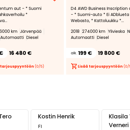
Lisää
Poista
ntum aut - * Suomi
D4 AWD Business Inscription 
suosikiksi
suosikeista
ahkaverhoilu *
- * Suomi-auto * Ei ADblueta
va
Webasto, * Kattoluukku *
peudensäädin *
Muistipenkki * Adapt.LED-
6000 km
Järvenpää
2018
274000 km
Ylivieska
N
tuimet *
Ajovalot * Nahkasisusta *
Automaatti
Diesel
Automaatti
Diesel
skamera *
Sporttipenkit * Vetokoukku *
nekäyttöinen
Peruutuskamera * Navigointi 
tin * Led ajovalot *
Sähköinen takakontinluukku 
 €
16 480 €
199 €
19 800 €
alk.
ttävä ohjauspyörä *
n käynnistys *
 tarjouspyyntöön
(
0
/5)
Lisää tarjouspyyntöön
(
0
/
Tero
Kostin Henrik
Klasila 
Verneri
FI