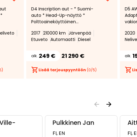
Lisää
Poista
Lisää
Poista
aut
D4 Inscription aut - * Suomi-
D5 AW
suosikiksi
suosikeista
suosikiksi
suosikeist
 *
auto * Head-Up-näyttö *
Adapt
Polttoainekäyttöinen
vakio
lisälämmitin ajastimella * 360-
Peruu
eliveto
2017
210000 km
Järvenpää
2020
asteen peruutuskamera *
Poltt
Etuveto
Automaatti
Diesel
Neliv
Kuolleenkulman varoitin *
Ruske
*
Muist
*
ratti *
249 €
21 290 €
1
alk.
alk.
5)
Lisää tarjouspyyntöön
(
0
/5)
Li
Ville-
Pulkkinen Jan
Ait
FI, EN
FI, 