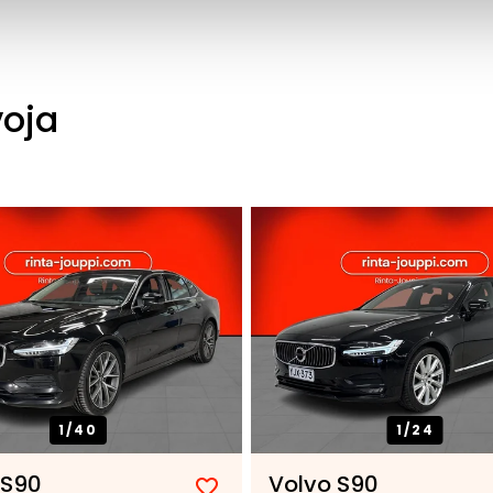
voja
1/
40
1/
24
 S90
Volvo S90