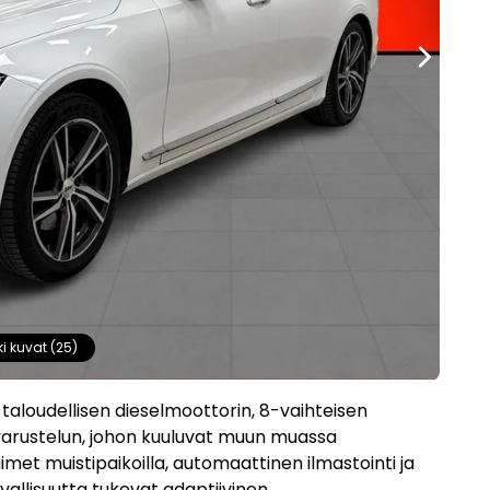
ki kuvat (25)
a taloudellisen dieselmoottorin, 8-vaihteisen
arustelun, johon kuuluvat muun muassa
imet muistipaikoilla, automaattinen ilmastointi ja
vallisuutta tukevat adaptiivinen