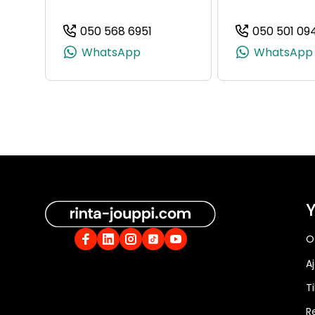
050 568 6951
050 501 09
(+358505686951, 0505686951,
WhatsApp
WhatsApp
Y
O
A
Ti
R