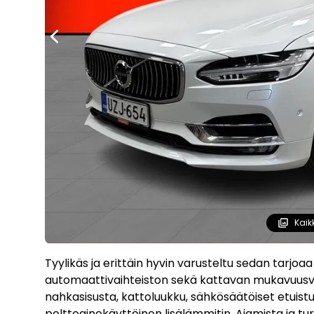
Kaik
Tyylikäs ja erittäin hyvin varusteltu sedan tarjoa
automaattivaihteiston sekä kattavan mukavuusv
nahkasisusta, kattoluukku, sähkösäätöiset etuistu
polttoainekäyttöinen lisälämmitin. Ajamista ja tur