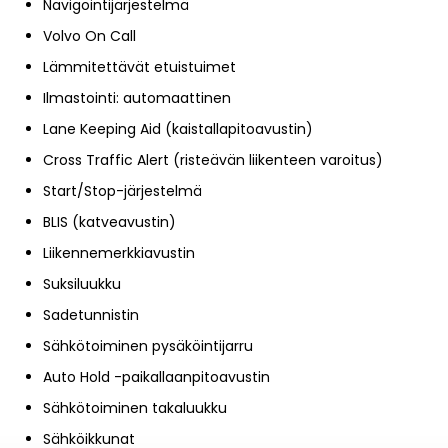
Navigointijärjestelmä
Volvo On Call
Lämmitettävät etuistuimet
Ilmastointi: automaattinen
Lane Keeping Aid (kaistallapitoavustin)
Cross Traffic Alert (risteävän liikenteen varoitus)
Start/Stop-järjestelmä
BLIS (katveavustin)
Liikennemerkkiavustin
Suksiluukku
Sadetunnistin
Sähkötoiminen pysäköintijarru
Auto Hold -paikallaanpitoavustin
Sähkötoiminen takaluukku
Sähköikkunat