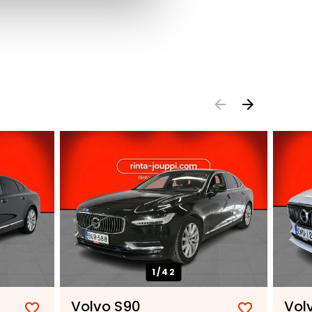
1/
42
Volvo S90
Vol