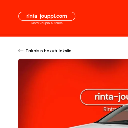
Hyppää
Secon
sisältöön
Pääval
Takaisin hakutuloksiin