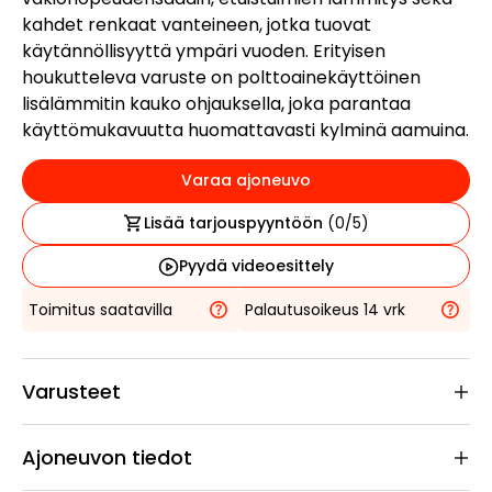
kahdet renkaat vanteineen, jotka tuovat
käytännöllisyyttä ympäri vuoden. Erityisen
houkutteleva varuste on polttoainekäyttöinen
lisälämmitin kauko ohjauksella, joka parantaa
käyttömukavuutta huomattavasti kylminä aamuina.
Varaa ajoneuvo
Lisää tarjouspyyntöön
(
0
/5)
Pyydä videoesittely
Toimitus saatavilla
Palautusoikeus 14 vrk
Varusteet
Ajoneuvon tiedot