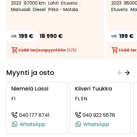
2023
97000 km
Lahti
Etuveto
2023
8500
Manuaali
Diesel
Pitkä - Matala
Etuveto
Ma
199 €
18 990 €
199 €
alk.
alk.
Lisää tarjouspyyntöön
(
0
/5)
Lisää t
Myynti ja osto
Niemelä Lassi
Kiiveri Tuukka
FI
FI, EN
040 177 8741
040 922 5676
(+358401778741, 0401778741, +358 4
(+358409
WhatsApp
WhatsApp