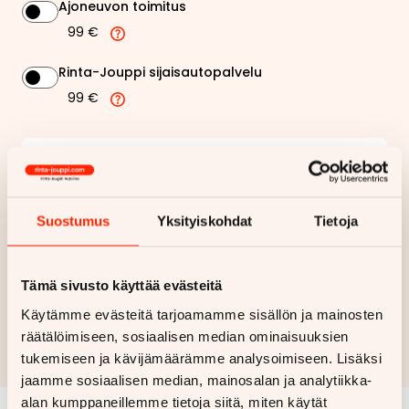
Ajoneuvon toimitus
99 €
Rinta-Jouppi sijaisautopalvelu
99 €
185,98 €
Kuukausierä
Näytä
hintaerittely
Suostumus
Yksityiskohdat
Tietoja
Haluan myös tarjouksen vakuutuksesta
Tämä sivusto käyttää evästeitä
Hae rahoitustarjous
Käytämme evästeitä tarjoamamme sisällön ja mainosten
räätälöimiseen, sosiaalisen median ominaisuuksien
Rahoituslaskelma on suuntaa antava ja edellyttää hyväksytyn
luottopäätöksen ja kaskovakuutuksen.
tukemiseen ja kävijämäärämme analysoimiseen. Lisäksi
jaamme sosiaalisen median, mainosalan ja analytiikka-
alan kumppaneillemme tietoja siitä, miten käytät