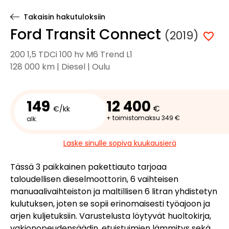
Takaisin hakutuloksiin
Ford Transit Connect
(2019)
200 1,5 TDCi 100 hv M6 Trend L1
128 000 km | Diesel | Oulu
149
12 400
€
€/kk
+ toimistomaksu 349 €
alk.
Laske sinulle sopiva kuukausierä
Tässä 3 paikkainen pakettiauto tarjoaa
taloudellisen dieselmoottorin, 6 vaihteisen
manuaalivaihteiston ja maltillisen 6 litran yhdistetyn
kulutuksen, joten se sopii erinomaisesti työajoon ja
arjen kuljetuksiin. Varustelusta löytyvät huoltokirja,
vakionopeudensäädin, etuistuimien lämmitys sekä