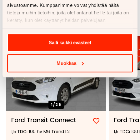
sivustoamme. Kumppanimme voivat yhdistää näitä
Samankaltaisia ajoneuvoja
tietoja muihin tietoihin, joita olet antanut heille tai joita on
kerätty, kun olet käyttänyt heidän palvelujaan.
Katso kaikki
Salli kaikki evästeet
Muokkaa
1/
26
Ford Transit Connect
Ford Tra
Lisää
Poista
1,5 TDCi 100 hv M6 Trend L2
1,5 TDCi 100
suosikiksi
suosikeista