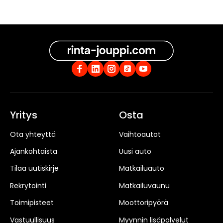
Yritys
Osta
Ota yhteyttä
Vaihtoautot
Ajankohtaista
Uusi auto
Tilaa uutiskirje
Matkailuauto
Rekrytointi
Matkailuvaunu
Toimipisteet
Moottoripyörä
Vastuullisuus
Myynnin lisäpalvelut