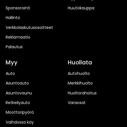
Sponsorointi
Huutokauppa
Hallinto
Verkkolaskutusosoitteet
Reklamaatio
Palautus
Myy
Huollata
Auto
Autohuolto
Asuntoauto
Merkkihuolto
Asuntovaunu
Huoltorahoitus
Retkeilyauto
Varaosat
Moottoripyörä
Vaihdossa käy