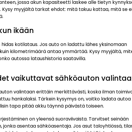
nteen, jossa akun kapasiteetti laskee alle tietyn kynnyks
. Kysy myyjältä tarkat ehdot: mitä takuu kattaa, mitä se e
ä.
kun ikään
hidas kotilataus. Jos auto on ladattu lähes yksinomaan
i kuin kilometrimäärä antaa ymmärtää. Kysy myyjältä, mit
onko autossa lataushistoria saatavilla.
et vaikuttavat sähköauton valinta
ton valintaan erittäin merkittävästi, koska ilman toimiv
tuu hankalaksi. Tärkein kysymys on, voitko ladata autoa
llisin tapa pitää akku täynnä päivästä toiseen.
rjestäminen on yleensä suoraviivaista. Tarvitset seinään
onka asentaa sähköasentaja. Jos asut taloyhtiössä, til