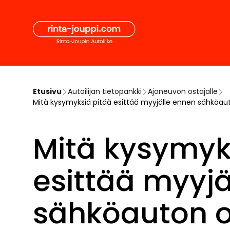
Hyppää
Secon
sisältöön
Pääval
Etusivu
Autoilijan tietopankki
Ajoneuvon ostajalle
Mitä kysymyksiä pitää esittää myyjälle ennen sähköau
Mitä kysymyk
esittää myyjä
sähköauton 