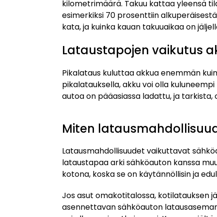
kilometrimäärä. Takuu kattaa yleensä tila
esimerkiksi 70 prosenttiin alkuperäisestä
kata, ja kuinka kauan takuuaikaa on jäljell
Lataustapojen vaikutus a
Pikalataus kuluttaa akkua enemmän kuin 
pikalatauksella, akku voi olla kuluneemp
autoa on pääasiassa ladattu, ja tarkista, 
Miten latausmahdollisuud
Latausmahdollisuudet vaikuttavat sähköau
lataustapaa arki sähköauton kanssa muut
kotona, koska se on käytännöllisin ja edu
Jos asut omakotitalossa, kotilatauksen jä
asennettavan sähköauton latausaseman, j