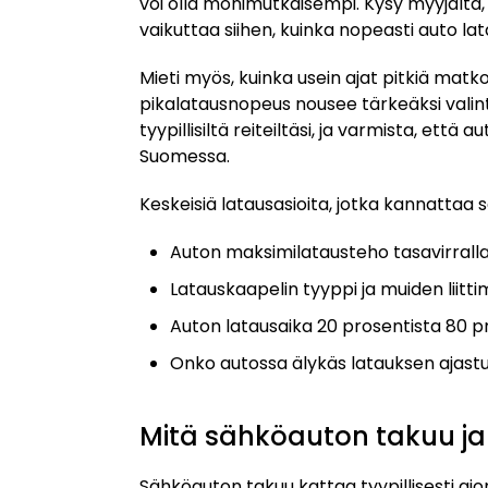
voi olla monimutkaisempi. Kysy myyjältä,
vaikuttaa siihen, kuinka nopeasti auto lat
Mieti myös, kuinka usein ajat pitkiä matkoj
pikalatausnopeus nousee tärkeäksi valintak
tyypillisiltä reiteiltäsi, ja varmista, ett
Suomessa.
Keskeisiä latausasioita, jotka kannattaa s
Auton maksimilatausteho tasavirralla
Latauskaapelin tyyppi ja muiden liitt
Auton latausaika 20 prosentista 80 pr
Onko autossa älykäs latauksen ajastu
Mitä sähköauton takuu ja
Sähköauton takuu kattaa tyypillisesti aj