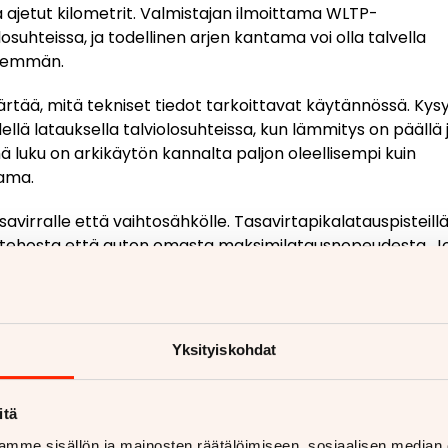
a ajetut kilometrit. Valmistajan ilmoittama WLTP-
uhteissa, ja todellinen arjen kantama voi olla talvella
ähemmän.
ää, mitä tekniset tiedot tarkoittavat käytännössä. Kys
ellä latauksella talviolosuhteissa, kun lämmitys on päällä 
 luku on arkikäytön kannalta paljon oleellisempi kuin
tama.
virralle että vaihtosähkölle. Tasavirtapikalatauspisteill
n tehosta että auton omasta maksimilatausnopeudesta. J
avirtaa, mutta käyttämäsi pikalaturi tarjoaa 150 kW, et h
äksi:
Yksityiskohdat
rit
itä
mme sisällön ja mainosten räätälöimiseen, sosiaalisen median