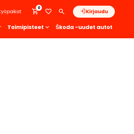
0
työpaikat
Kirjaudu
Toimipisteet
Škoda -uudet autot