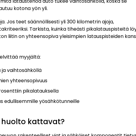
 mitä lataustehoa auto tukee vaihtosähköllä, koska se
autuu kotona yön yli.
a. Jos teet säännöllisesti yli 300 kilometrin ajoja,
riteeriksi. Tarkista, kuinka tiheästi pikalatauspisteitä lö
ä auton liitin on yhteensopiva yleisimpien latauspisteiden kan
elvittää myyjältä:
 ja vaihtosähköllä
imien yhteensopivuus
osenttiin pikalatauksella
s edullisemmille yösähkötunneille
 huolto kattavat?
oneuvon rakenteelliset viat ja sähköiset komponentit tiety