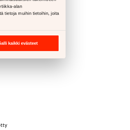
tiikka-alan
ietoja muihin tietoihin, joita
,
Salli kaikki evästeet
arvon
etty