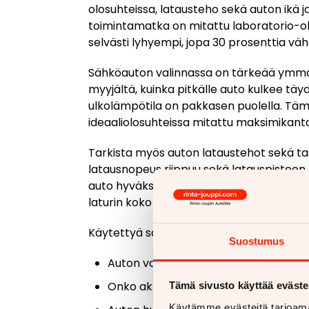
olosuhteissa, latausteho sekä auton ikä j
toimintamatka on mitattu laboratorio-olos
selvästi lyhyempi, jopa 30 prosenttia v
Sähköauton valinnassa on tärkeää ymmärt
myyjältä, kuinka pitkälle auto kulkee täyd
ulkolämpötila on pakkasen puolella. Tämä
ideaaliolosuhteissa mitattu maksimikan
Tarkista myös auton lataustehot sekä tasa
latausnopeus riippuu sekä latauspistee
auto hyväksyy esimerkiksi vain 50 kW tas
laturin koko kapasiteetista.
Käytettyä sähköautoa ostaessa selvitä lis
Suostumus
Auton valmistusvuosi ja ajetut kilomet
Onko akku vaihdettu tai huollettu
Tämä sivusto käyttää eväste
Käytämme evästeitä tarjoama