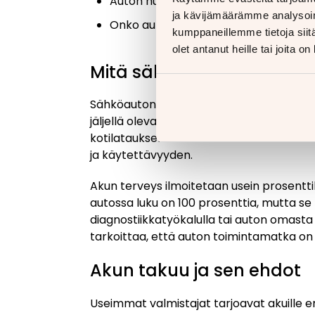
Auton huoltohistoria ja mahdolliset o
ja kävijämäärämme analysoim
Onko autoon tehty takaisinvetoja tai 
kumppaneillemme tietoja siitä
olet antanut heille tai joita o
Mitä sähköauton akusta p
Sähköauton akusta pitää kysyä ennen kai
jäljellä oleva takuuaika sekä se, onko akk
kotilatauksella. Akku on sähköauton kalle
ja käytettävyyden.
Akun terveys ilmoitetaan usein prosentti
autossa luku on 100 prosenttia, mutta 
diagnostiikkatyökalulla tai auton omasta j
tarkoittaa, että auton toimintamatka on 
Akun takuu ja sen ehdot
Useimmat valmistajat tarjoavat akuille eri