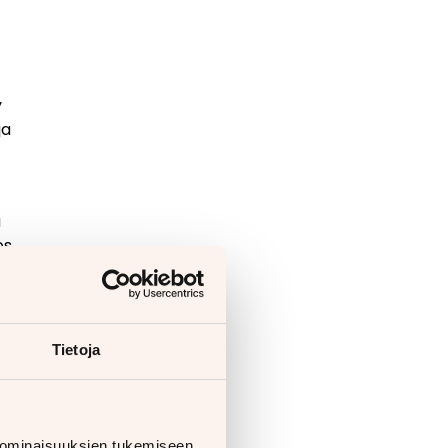
y
ja
ä
os
yödy
Tietoja
 ominaisuuksien tukemiseen