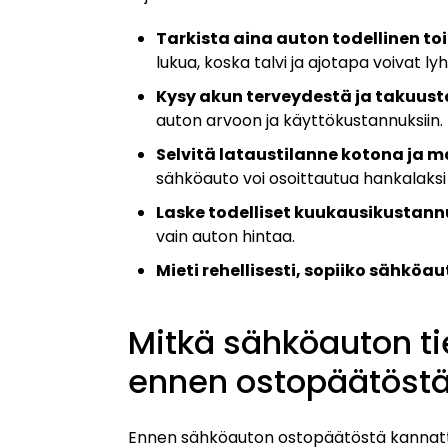
Tarkista aina auton todellinen 
lukua, koska talvi ja ajotapa voivat 
Kysy akun terveydestä ja takuust
auton arvoon ja käyttökustannuksiin.
Selvitä lataustilanne kotona ja m
sähköauto voi osoittautua hankalaksi 
Laske todelliset kuukausikustann
vain auton hintaa.
Mieti rehellisesti, sopiiko sähkö
Mitkä sähköauton ti
ennen ostopäätöst
Ennen sähköauton ostopäätöstä kannatt