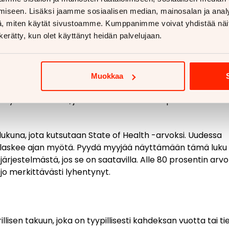
hjelmistopäivitykset
iseen. Lisäksi jaamme sosiaalisen median, mainosalan ja analy
korjauksia
, miten käytät sivustoamme. Kumppanimme voivat yhdistää näitä t
n kerätty, kun olet käyttänyt heidän palvelujaan.
itää kysyä myyjältä?
kkea sen nykyinen kapasiteetti suhteessa alkuperäiseen
Muokkaa
ua ladattu pääasiassa pikalatauksella vai hitaalla
in yksittäinen osa, ja sen kunto määrittää pitkälti auton 
lukuna, jota kutsutaan State of Health -arvoksi. Uudessa
se laskee ajan myötä. Pyydä myyjää näyttämään tämä luku
ärjestelmästä, jos se on saatavilla. Alle 80 prosentin arvo
jo merkittävästi lyhentynyt.
llisen takuun, joka on tyypillisesti kahdeksan vuotta tai ti