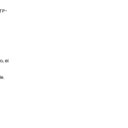
LTP-
, ei
le.