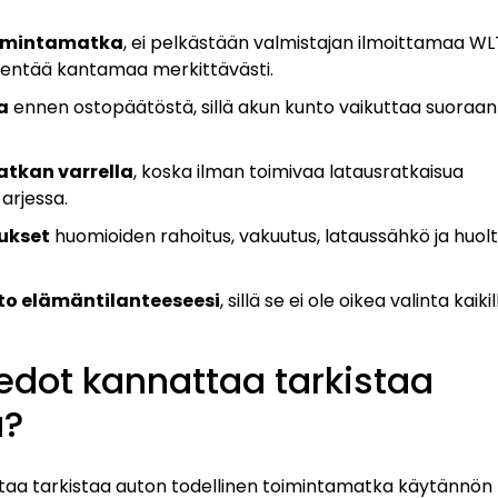
toimintamatka
, ei pelkästään valmistajan ilmoittamaa W
lyhentää kantamaa merkittävästi.
a
ennen ostopäätöstä, sillä akun kunto vaikuttaa suoraan
atkan varrella
, koska ilman toimivaa latausratkaisua
arjessa.
ukset
huomioiden rahoitus, vakuutus, lataussähkö ja huolto
auto elämäntilanteeseesi
, sillä se ei ole oikea valinta kaikil
edot kannattaa tarkistaa
ä?
aa tarkistaa auton todellinen toimintamatka käytännön