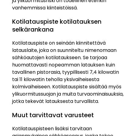
ja ylikuormitusriski on todellinen etenkin
vanhemmissa kiinteistöissä.
Kotilatauspiste kotilatauksen
selkärankana
Kotilatauspiste on seinään kiinnitettävä
latauslaite, joka on suunniteltu nimenomaan
sähköautojen kotilataukseen. Se tarjoaa
huomattavasti nopeamman latauksen kuin
tavallinen pistorasia, tyypillisesti 7,4 kilowatin
tai 11 kilowatin teholla yksivaiheisesta
kolmivaiheiseen. Kotilatauspiste sisältää myös
ylikuormitussuojan ja muita turvaominaisuuksia,
jotka tekevät latauksesta turvallista.
Muut tarvittavat varusteet
Kotilatauspisteen lisäksi tarvitaan
asianmukainen sähköasennus, jonka tekee