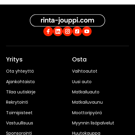
Yritys
Osta
Ota yhteyttä
Vaihtoautot
Ajankohtaista
Uusi auto
Tilaa uutiskirje
Matkailuauto
Rekrytointi
Matkailuvaunu
Toimipisteet
Moottoripyörä
Vastuullisuus
Myynnin lisäpalvelut
Sponsorointi
Huutokauppa