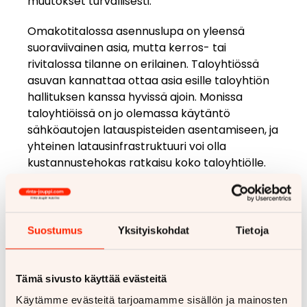
muutokset turvallisesti.
Omakotitalossa asennuslupa on yleensä
suoraviivainen asia, mutta kerros- tai
rivitalossa tilanne on erilainen. Taloyhtiössä
asuvan kannattaa ottaa asia esille taloyhtiön
hallituksen kanssa hyvissä ajoin. Monissa
taloyhtiöissä on jo olemassa käytäntö
sähköautojen latauspisteiden asentamiseen, ja
yhteinen latausinfrastruktuuri voi olla
kustannustehokas ratkaisu koko taloyhtiölle.
Milloin sähköautoa kannattaa
ladata kotona?
Suostumus
Yksityiskohdat
Tietoja
Sähköautoa kannattaa ladata kotona
mieluiten yöllä, tyypillisesti klo 22–07 välillä.
Tällöin sähköverkko on vähiten kuormittunut ja
Tämä sivusto käyttää evästeitä
sähkön hinta on usein alhaisimmillaan
Käytämme evästeitä tarjoamamme sisällön ja mainosten
erityisesti ajankohtahinnoitelluissa