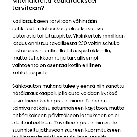
Mitä laitteita kotilataukseen
tarvitaan?
Kotilataukseen tarvitaan vähintään
sähköauton latauskaapeli sekä sopiva
pistorasia tai latauspiste. Yksinkertaisimmillaan
lataus onnistuu tavallisesta 230 voltin schuko-
pistorasiasta erillisellä latauspistokkeella,
mutta tehokkaampi ja turvallisempi
vaihtoehto on asentaa kotiin erillinen
kotilatauspiste.
Sähköauton mukana tulee yleensä niin sanottu
hätälatauskaapeli, jolla auto voidaan kytkeä
tavalliseen kodin pistorasiaan. Tämä on
toimiva ratkaisu satunnaiseen käyttöön, mutta
pitkäaikaiseen päivittäiseen lataukseen se ei
ole ihanteellinen. Tavallinen pistorasia ei ole
suunniteltu jatkuvaan suureen kuormitukseen,