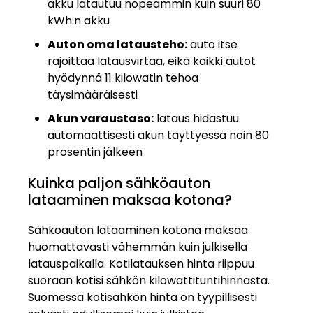
akku latautuu nopeammin kuin suuri 80
kWh:n akku
Auton oma latausteho:
auto itse
rajoittaa latausvirtaa, eikä kaikki autot
hyödynnä 11 kilowatin tehoa
täysimääräisesti
Akun varaustaso:
lataus hidastuu
automaattisesti akun täyttyessä noin 80
prosentin jälkeen
Kuinka paljon sähköauton
lataaminen maksaa kotona?
Sähköauton lataaminen kotona maksaa
huomattavasti vähemmän kuin julkisella
latauspaikalla. Kotilatauksen hinta riippuu
suoraan kotisi sähkön kilowattituntihinnasta.
Suomessa kotisähkön hinta on tyypillisesti