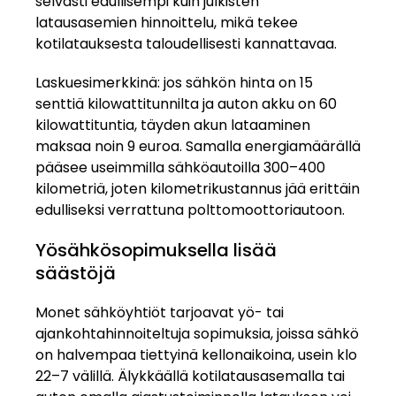
selvästi edullisempi kuin julkisten
latausasemien hinnoittelu, mikä tekee
kotilatauksesta taloudellisesti kannattavaa.
Laskuesimerkkinä: jos sähkön hinta on 15
senttiä kilowattitunnilta ja auton akku on 60
kilowattituntia, täyden akun lataaminen
maksaa noin 9 euroa. Samalla energiamäärällä
pääsee useimmilla sähköautoilla 300–400
kilometriä, joten kilometrikustannus jää erittäin
edulliseksi verrattuna polttomoottoriautoon.
Yösähkösopimuksella lisää
säästöjä
Monet sähköyhtiöt tarjoavat yö- tai
ajankohtahinnoiteltuja sopimuksia, joissa sähkö
on halvempaa tiettyinä kellonaikoina, usein klo
22–7 välillä. Älykkäällä kotilatausasemalla tai