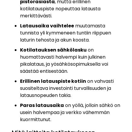
pistorasiasta
, mutta erillinen
kotilatauspiste nopeuttaa latausta
merkittävästi.
Latausaika vaihtelee
muutamasta
tunnista yli kymmeneen tuntiin riippuen
laturin tehosta ja akun koosta.
Kotilatauksen sähkölasku
on
huomattavasti halvempi kuin julkinen
pikalataus, ja yösähkösopimuksella voi
säästää entisestään.
Erillinen latauspiste kotiin
on vahvasti
suositeltava investointi turvallisuuden ja
latausnopeuden takia.
Paras latausaika
on yöllä, jolloin sähkö on
usein halvempaa ja verkko vähemmän
kuormittunut.