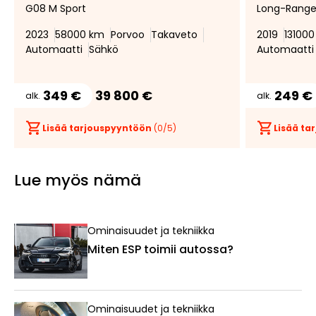
G08 M Sport
Long-Range
suosikiksi
suosikeista
2023
58000 km
Porvoo
Takaveto
2019
13100
Automaatti
Sähkö
Automaatti
349 €
39 800 €
249 €
alk.
alk.
Lisää tarjouspyyntöön
(
0
/5)
Lisää t
Lue myös nämä
Ominaisuudet ja tekniikka
Miten ESP toimii autossa?
Ominaisuudet ja tekniikka