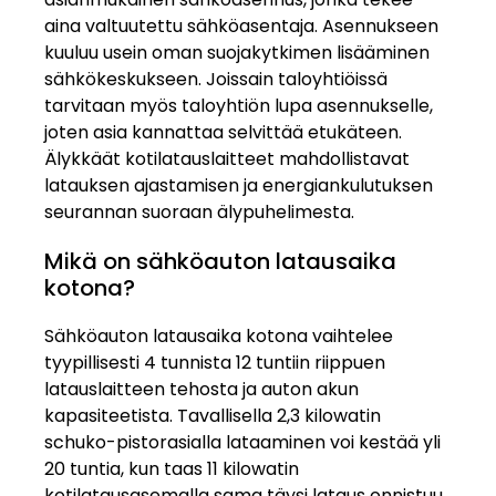
aina valtuutettu sähköasentaja. Asennukseen
kuuluu usein oman suojakytkimen lisääminen
sähkökeskukseen. Joissain taloyhtiöissä
tarvitaan myös taloyhtiön lupa asennukselle,
joten asia kannattaa selvittää etukäteen.
Älykkäät kotilatauslaitteet mahdollistavat
latauksen ajastamisen ja energiankulutuksen
seurannan suoraan älypuhelimesta.
Mikä on sähköauton latausaika
kotona?
Sähköauton latausaika kotona vaihtelee
tyypillisesti 4 tunnista 12 tuntiin riippuen
latauslaitteen tehosta ja auton akun
kapasiteetista. Tavallisella 2,3 kilowatin
schuko-pistorasialla lataaminen voi kestää yli
20 tuntia, kun taas 11 kilowatin
kotilatausasemalla sama täysi lataus onnistuu