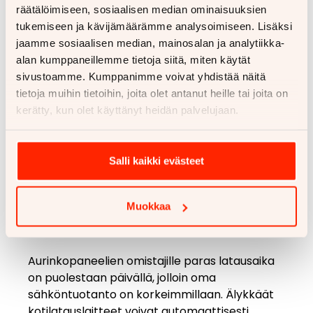
räätälöimiseen, sosiaalisen median ominaisuuksien
sopimuksissa. Yölataus on myös
tukemiseen ja kävijämäärämme analysoimiseen. Lisäksi
käytännöllisintä, sillä auto on valmiina aamulla
jaamme sosiaalisen median, mainosalan ja analytiikka-
täydellä akulla.
alan kumppaneillemme tietoja siitä, miten käytät
sivustoamme. Kumppanimme voivat yhdistää näitä
Latausstrategian kannalta tärkeintä on
tietoja muihin tietoihin, joita olet antanut heille tai joita on
välttää tarvetta ladata akku täyteen
kerätty, kun olet käyttänyt heidän palvelujaan.
päivittäin. Sähköauton akun pitkäikäisyyden
kannalta suositellaan pitämään varaus
yleensä 20–80 prosentin välillä normaalissa
Salli kaikki evästeet
arjessa. Täyteen 100 prosenttiin lataaminen
kannattaa tehdä vain ennen pitkää matkaa.
Useimmissa sähköautoissa voi asettaa
Muokkaa
latausrajan suoraan auton asetuksista tai
latauslaitteen sovelluksesta.
Aurinkopaneelien omistajille paras latausaika
on puolestaan päivällä, jolloin oma
sähköntuotanto on korkeimmillaan. Älykkäät
kotilatauslaitteet voivat automaattisesti