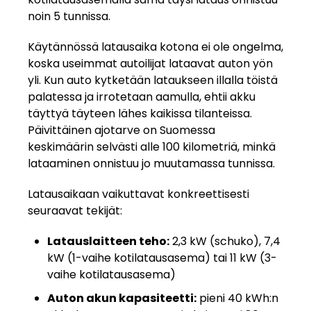
noin 5 tunnissa.
Käytännössä latausaika kotona ei ole ongelma,
koska useimmat autoilijat lataavat auton yön
yli. Kun auto kytketään lataukseen illalla töistä
palatessa ja irrotetaan aamulla, ehtii akku
täyttyä täyteen lähes kaikissa tilanteissa.
Päivittäinen ajotarve on Suomessa
keskimäärin selvästi alle 100 kilometriä, minkä
lataaminen onnistuu jo muutamassa tunnissa.
Latausaikaan vaikuttavat konkreettisesti
seuraavat tekijät:
Latauslaitteen teho:
2,3 kW (schuko), 7,4
kW (1-vaihe kotilatausasema) tai 11 kW (3-
vaihe kotilatausasema)
Auton akun kapasiteetti:
pieni 40 kWh:n