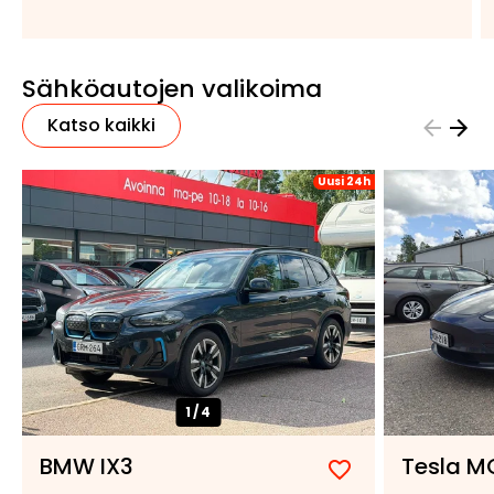
Sähköautojen valikoima
Katso kaikki
Uusi 24h
1/
4
BMW IX3
Tesla M
Lisää
Poista