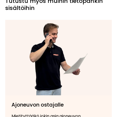
Tutustu myös muihin tietopankin
sisältöihin
Ajoneuvon ostajalle
Mietityttääkö jokin asia ajoneuvon