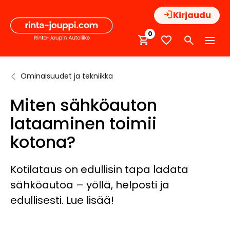
Hyppää
Kirjaudu
sisältöön
0
Ominaisuudet ja tekniikka
Etusivu
Autoilijan
Miten
tietopankki
sähköauton
Miten sähköauton
lataaminen
toimii
lataaminen toimii
kotona?
kotona?
Kotilataus on edullisin tapa ladata
sähköautoa – yöllä, helposti ja
edullisesti. Lue lisää!