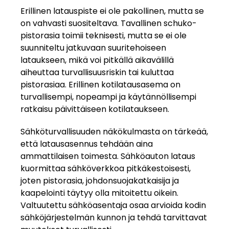
Erillinen latauspiste ei ole pakollinen, mutta se
on vahvasti suositeltava. Tavallinen schuko-
pistorasia toimii teknisesti, mutta se ei ole
suunniteltu jatkuvaan suuritehoiseen
lataukseen, mikä voi pitkällä aikavälillä
aiheuttaa turvallisuusriskin tai kuluttaa
pistorasiaa. Erillinen kotilatausasema on
turvallisempi, nopeampi ja käytännöllisempi
ratkaisu päivittäiseen kotilataukseen.
Sähköturvallisuuden näkökulmasta on tärkeää,
että latausasennus tehdään aina
ammattilaisen toimesta. Sähköauton lataus
kuormittaa sähköverkkoa pitkäkestoisesti,
joten pistorasia, johdonsuojakatkaisija ja
kaapelointi täytyy olla mitoitettu oikein.
Valtuutettu sähköasentaja osaa arvioida kodin
sähköjärjestelmän kunnon ja tehdä tarvittavat