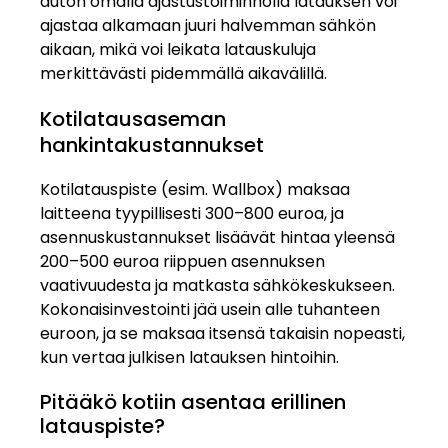
auton omalla ajastustoiminnolla latauksen voi
ajastaa alkamaan juuri halvemman sähkön
aikaan, mikä voi leikata latauskuluja
merkittävästi pidemmällä aikavälillä.
Kotilatausaseman
hankintakustannukset
Kotilatauspiste (esim. Wallbox) maksaa
laitteena tyypillisesti 300–800 euroa, ja
asennuskustannukset lisäävät hintaa yleensä
200–500 euroa riippuen asennuksen
vaativuudesta ja matkasta sähkökeskukseen.
Kokonaisinvestointi jää usein alle tuhanteen
euroon, ja se maksaa itsensä takaisin nopeasti,
kun vertaa julkisen latauksen hintoihin.
Pitääkö kotiin asentaa erillinen
latauspiste?