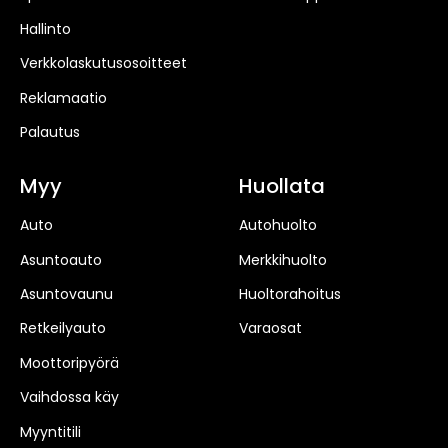
Hallinto
Verkkolaskutusosoitteet
Reklamaatio
Palautus
Myy
Huollata
Auto
Autohuolto
Asuntoauto
Merkkihuolto
Asuntovaunu
Huoltorahoitus
Retkeilyauto
Varaosat
Moottoripyörä
Vaihdossa käy
Myyntitili