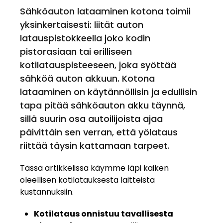
Sähköauton lataaminen kotona toimii
yksinkertaisesti: liität auton
latauspistokkeella joko kodin
pistorasiaan tai erilliseen
kotilatauspisteeseen, joka syöttää
sähköä auton akkuun. Kotona
lataaminen on käytännöllisin ja edullisin
tapa pitää sähköauton akku täynnä,
sillä suurin osa autoilijoista ajaa
päivittäin sen verran, että yölataus
riittää täysin kattamaan tarpeet.
Tässä artikkelissa käymme läpi kaiken
oleellisen kotilatauksesta laitteista
kustannuksiin.
Kotilataus onnistuu tavallisesta