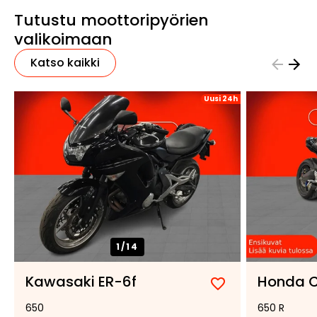
Tutustu moottoripyörien
valikoimaan
Katso kaikki
Uusi 24h
1/
14
Kawasaki ER-6f
Honda 
Lisää
Poista
650
650 R
suosikiksi
suosikeista