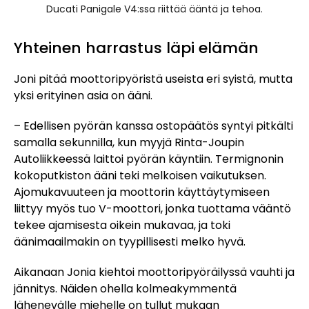
Ducati Panigale V4:ssa riittää ääntä ja tehoa.
Yhteinen harrastus läpi elämän
Joni pitää moottoripyöristä useista eri syistä, mutta
yksi erityinen asia on ääni.
– Edellisen pyörän kanssa ostopäätös syntyi pitkälti
samalla sekunnilla, kun myyjä Rinta-Joupin
Autoliikkeessä laittoi pyörän käyntiin. Termignonin
kokoputkiston ääni teki melkoisen vaikutuksen.
Ajomukavuuteen ja moottorin käyttäytymiseen
liittyy myös tuo V-moottori, jonka tuottama vääntö
tekee ajamisesta oikein mukavaa, ja toki
äänimaailmakin on tyypillisesti melko hyvä.
Aikanaan Jonia kiehtoi moottoripyöräilyssä vauhti ja
jännitys. Näiden ohella kolmeakymmentä
lähenevälle miehelle on tullut mukaan