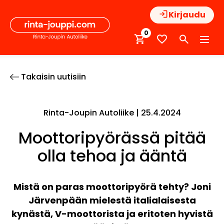
Hyppää
Kirjaudu
sisältöön
0
Takaisin uutisiin
Rinta-Joupin Autoliike |
25.4.2024
Moottoripyörässä pitää
olla tehoa ja ääntä
Mistä on paras moottoripyörä tehty? Joni
Järvenpään mielestä italialaisesta
kynästä, V-moottorista ja eritoten hyvistä