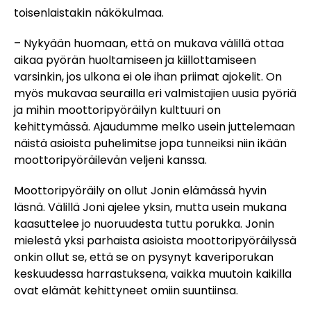
toisenlaistakin näkökulmaa.
– Nykyään huomaan, että on mukava välillä ottaa
aikaa pyörän huoltamiseen ja kiillottamiseen
varsinkin, jos ulkona ei ole ihan priimat ajokelit. On
myös mukavaa seurailla eri valmistajien uusia pyöriä
ja mihin moottoripyöräilyn kulttuuri on
kehittymässä. Ajaudumme melko usein juttelemaan
näistä asioista puhelimitse jopa tunneiksi niin ikään
moottoripyöräilevän veljeni kanssa.
Moottoripyöräily on ollut Jonin elämässä hyvin
läsnä. Välillä Joni ajelee yksin, mutta usein mukana
kaasuttelee jo nuoruudesta tuttu porukka. Jonin
mielestä yksi parhaista asioista moottoripyöräilyssä
onkin ollut se, että se on pysynyt kaveriporukan
keskuudessa harrastuksena, vaikka muutoin kaikilla
ovat elämät kehittyneet omiin suuntiinsa.