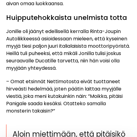
aivan omaa luokkaansa.
Huipputehokkaista unelmista totta
Jonille oli jäänyt edellisellä kerralla Rinta-Joupin
Autoliikkeessä asioidessaan mieleen, että kyseinen
myyjä tiesi paljon juuri italialaisista moottoripyöristä.
Heillä tuli puheeksi, että mikäli Jonilla tulisi joskus
seuraavalle Ducatille tarvetta, niin hän voisi olla
myyjään yhteydessä.
– Omat etsinnät Nettimotosta eivät tuottaneet
hirveästi hedelmää, joten päätin laittaa myyjälle
viestiä, joka meni kutakuinkin näin: ”Moikka, pitäisi
Panigale saada kesäksi. Otatteko samalla
monsterin takaisin?”
Aloin miettimään, että pitäisikö