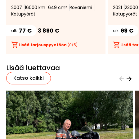
2007
16000 km
649 cm³
Rovaniemi
2021
23000
Katupyörät
Katupyörät
77 €
3 890 €
99 €
alk.
alk.
Lisää tarjouspyyntöön
(
0
/5)
Lisää t
Lisää luettavaa
Katso kaikki