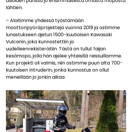
asioiden parissa jo ensimmäisestä omasta moposta
lähtien.
– Aloitimme yhdessä työstämään
moottoripyöräprojekteja vuonna 2019 ja ostimme
lunastukseen ajetun 1500-kuutioisen Kawasaki
Vulcanin, joka kunnostettiin ja
uudelleenrekisteröitiin. Tästä on tullut faijan
kesämopo, jolla hän ajelee yhteisillä reissuillamme.
Kun projekti oli valmis, niin ostimme puun alta 700-
kuutoisen Intruderin, jonka kunnostus on ollut
meneillään jo jonkin aikaa.