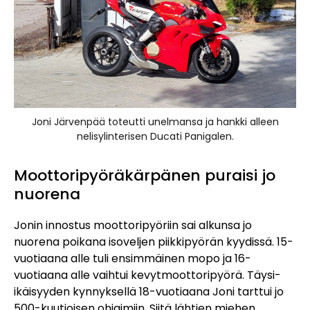
Joni Järvenpää toteutti unelmansa ja hankki alleen
nelisylinterisen Ducati Panigalen.
Moottoripyöräkärpänen puraisi jo
nuorena
Jonin innostus moottoripyöriin sai alkunsa jo
nuorena poikana isoveljen piikkipyörän kyydissä. 15-
vuotiaana alle tuli ensimmäinen mopo ja 16-
vuotiaana alle vaihtui kevytmoottoripyörä. Täysi-
ikäisyyden kynnyksellä 18-vuotiaana Joni tarttui jo
500-kuutioisen ohjaimiin. Siitä lähtien miehen