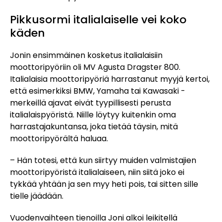
Pikkusormi italialaiselle vei koko
käden
Jonin ensimmäinen kosketus italialaisiin
moottoripyöriin oli MV Agusta Dragster 800.
Italialaisia moottoripyöriä harrastanut myyjä kertoi,
että esimerkiksi BMW, Yamaha tai Kawasaki -
merkeillä ajavat eivät tyypillisesti perusta
italialaispyöristä. Niille löytyy kuitenkin oma
harrastajakuntansa, joka tietää täysin, mitä
moottoripyörältä haluaa.
– Hän totesi, että kun siirtyy muiden valmistajien
moottoripyöristä italialaiseen, niin siitä joko ei
tykkää yhtään ja sen myy heti pois, tai sitten sille
tielle jäädään.
Vuodenvaihteen tienoilla Joni alkoi leikitellä