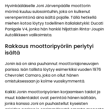
Hyvinkääläiselle Joni Järvenpäälle moottorin
mörinä kuuluu sulosointuihin, joka on kulkenut
verenperintönä aina isältä pojalle. Tällä hetkellä
miehen kotoa löytyy todellinen italialaistykki: Ducati
Panigale V4, jonka hän hankki hiljattain Rinta-Joupin
Autoliikkeen valikoimista.
Rakkaus moottoripyöriin periytyi
isältä
Jonin isä on aina puuhannut moottoriajoneuvojen
parissa. Isän tallista löytyy esimerkiksi vuoden 1976
Chevrolet Camaro, joka on ollut hänen
omistuksessaan jo kolme vuosikymmentä.
Kaikki Jonin moottoripyörien korjaamisen taidot ja
muut kädentaidot ovat perintöä hänen isältään,
jonka kanssa Joni on puuhastellut kyseisten