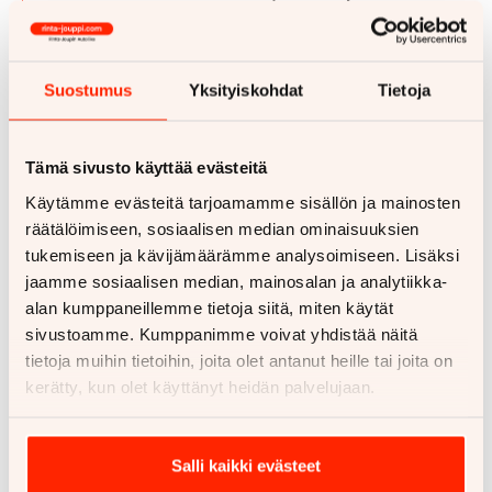
sitä laittaa elämä risaiseksi ja
tehdä unelmista totta.
Suostumus
Yksityiskohdat
Tietoja
Myyjä ehdotti Jonille Oulussa olevaa Panigale V4 -
Tämä sivusto käyttää evästeitä
mallia. Mies suhtautui ehdotukseen aluksi
melkoisella varauksella, koska varattu budjetti olisi
Käytämme evästeitä tarjoamamme sisällön ja mainosten
peräti kaksinkertaistunut. Lisäksi huoltokirjasta ei
räätälöimiseen, sosiaalisen median ominaisuuksien
ollut mainintaa ja kyseiselle moottoripyörälle oli
tukemiseen ja kävijämäärämme analysoimiseen. Lisäksi
kertynyt kilometrejä jo jonkin verran. Myyjä lähti
jaamme sosiaalisen median, mainosalan ja analytiikka-
soittamaan liikkeitä läpi ja onnistui hankkimaan
alan kumppaneillemme tietoja siitä, miten käytät
moottoripyörälle digitaalisen huoltokirjan, josta kävi
sivustoamme. Kumppanimme voivat yhdistää näitä
ilmi sen huoltohistorian olevan virheetön.
tietoja muihin tietoihin, joita olet antanut heille tai joita on
kerätty, kun olet käyttänyt heidän palvelujaan.
– Tässä vaiheessa aloin miettimään tosissaan, että
pitäisikö sitä laittaa elämä risaiseksi, hommata
suoraan V4 ja tehdä unelmista totta.
Salli kaikki evästeet