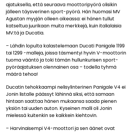
ajatuksella, että seuraava moottoripyörä olisikin
jälleen täysverinen sport-pyörä. Hän huomasi MV
Agustan myyjän olleen oikeassa: ei hänen tullut
katseltua juurikaan muita merkkejä, kuin italialaisia
MV:tä ja Ducatia.
– Lähdin lopulta kalastelemaan Ducati Panigale 1199
tai 1299 -malleja, joissa täsmentyi hyvin V-moottorin
tuoma vääntö ja toki tämän hullunkurisen sport-
pyöräajatuksen olennainen osa – todella tyhmä
määrä tehoa!
Ducatin tehokkaampi nelisylinterinen Panigale V4 ei
Jonin listalle päässyt lähinnä siksi, että samaan
hintaan saattaa hänen mukaansa saada pienen
yksiön tai uuden auton. Kyseinen malli oli Jonin
mielessä kuitenkin se kaikkein kiehtovin.
– Harvinaisempi V4-moottori ja sen äänet ovat