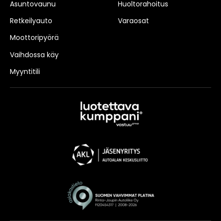
Asuntovaunu
Huoltorahoitus
Retkeilyauto
Varaosat
Moottoripyörä
Vaihdossa käy
Myyntitili