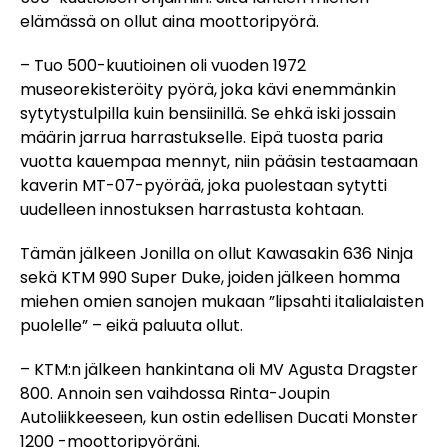
elämässä on ollut aina moottoripyörä.
– Tuo 500-kuutioinen oli vuoden 1972
museorekisteröity pyörä, joka kävi enemmänkin
sytytystulpilla kuin bensiinillä. Se ehkä iski jossain
määrin jarrua harrastukselle. Eipä tuosta paria
vuotta kauempaa mennyt, niin pääsin testaamaan
kaverin MT-07-pyörää, joka puolestaan sytytti
uudelleen innostuksen harrastusta kohtaan.
Tämän jälkeen Jonilla on ollut Kawasakin 636 Ninja
sekä KTM 990 Super Duke, joiden jälkeen homma
miehen omien sanojen mukaan ”lipsahti italialaisten
puolelle” – eikä paluuta ollut.
– KTM:n jälkeen hankintana oli MV Agusta Dragster
800. Annoin sen vaihdossa Rinta-Joupin
Autoliikkeeseen, kun ostin edellisen Ducati Monster
1200 -moottoripyöräni.