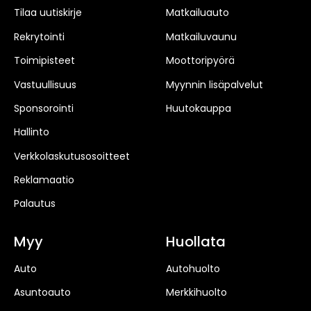
Tilaa uutiskirje
Matkailuauto
Rekrytointi
Matkailuvaunu
Toimipisteet
Moottoripyörä
Vastuullisuus
Myynnin lisäpalvelut
Sponsorointi
Huutokauppa
Hallinto
Verkkolaskutusosoitteet
Reklamaatio
Palautus
Myy
Huollata
Auto
Autohuolto
Asuntoauto
Merkkihuolto