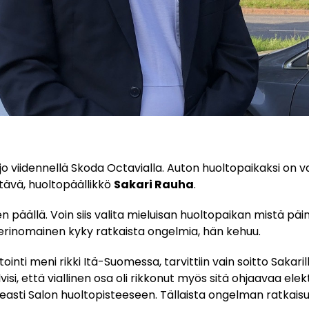
jo viidennellä Skoda Octavialla. Auton huoltopaikaksi on v
tävä, huoltopäällikkö
Sakari Rauha
.
ien päällä. Voin siis valita mieluisan huoltopaikan mistä p
on erinomainen kyky ratkaista ongelmia, hän kehuu.
inti meni rikki Itä-Suomessa, tarvittiin vain soitto Sakaril
lvisi, että viallinen osa oli rikkonut myös sitä ohjaavaa elekt
peasti Salon huoltopisteeseen. Tällaista ongelman ratkais