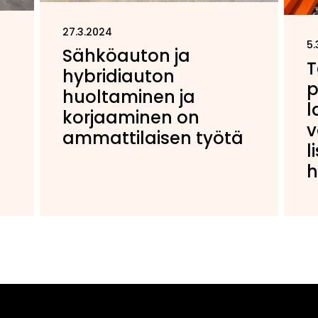
27.3.2024
5.
Sähköauton ja
T
hybridiauton
p
huoltaminen ja
l
korjaaminen on
v
ammattilaisen työtä
l
h