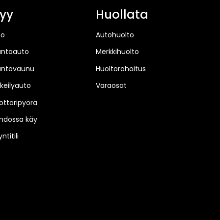
yy
Huollata
to
Autohuolto
untoauto
Merkkihuolto
untovaunu
Huoltorahoitus
keilyauto
Varaosat
ttoripyörä
hdossa käy
ntitili