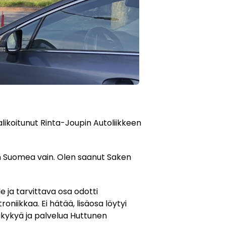
alikoitunut Rinta-Joupin Autoliikkeen
äin Suomea vain. Olen saanut Saken
le ja tarvittava osa odotti
roniikkaa. Ei hätää, lisäosa löytyi
ukykyä ja palvelua Huttunen