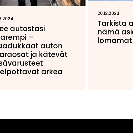
20.12.2023
3.2024
Tarkista 
ee autostasi
nämä asi
arempi –
lomamat
aadukkaat auton
araosat ja kätevät
isävarusteet
elpottavat arkea