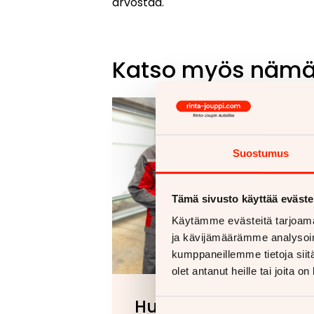
arvostaa.
Katso myös näm
Suostumus
Tämä sivusto käyttää eväste
Käytämme evästeitä tarjoama
ja kävijämäärämme analysoim
kumppaneillemme tietoja siitä
olet antanut heille tai joita o
Huollon palvelut