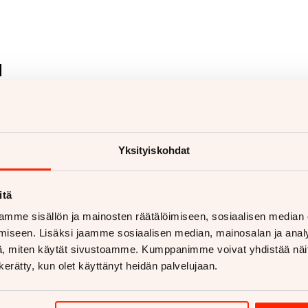
ä
Yksityiskohdat
itä
mme sisällön ja mainosten räätälöimiseen, sosiaalisen median
iseen. Lisäksi jaamme sosiaalisen median, mainosalan ja analy
, miten käytät sivustoamme. Kumppanimme voivat yhdistää näitä t
n kerätty, kun olet käyttänyt heidän palvelujaan.
Merkkihuolto
H