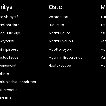
ritys
Osta
M
ta yhteyttä
Vaihtoautot
Au
jankohtaista
Uusi auto
As
laa uutiskirje
Matkailuauto
As
ekrytointi
Matkailuvaunu
Ret
oimipisteet
Moottoripyörä
Moo
astuullisuus
Myynnin lisäpalvelut
Vai
ponsorointi
Huutokauppa
Myy
llinto
erkkolaskutusosoitteet
eklamaatio
alautus