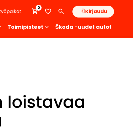
0
työpaikat
Kirjaudu
Toimipisteet
Škoda -uudet autot
 loistavaa
a