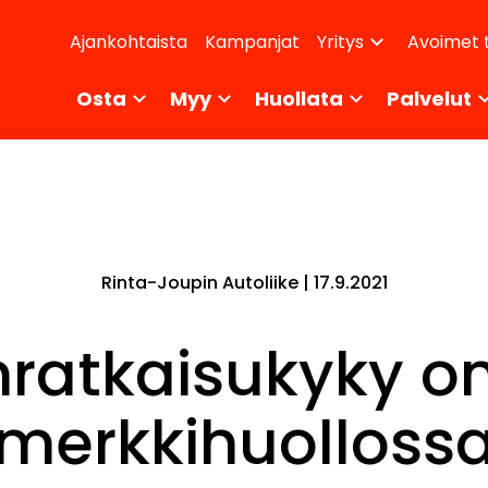
dary
Ajankohtaista
Kampanjat
Avoimet 
Yritys
ikko
Osta
Myy
Huollata
Palvelut
Rinta-Joupin Autoliike |
17.9.2021
atkaisukyky on
merkkihuolloss