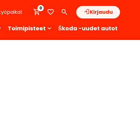
0
työpaikat
Kirjaudu
Toimipisteet
Škoda -uudet autot