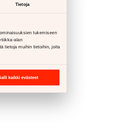
Tietoja
 ominaisuuksien tukemiseen
tiikka-alan
ietoja muihin tietoihin, joita
Salli kaikki evästeet