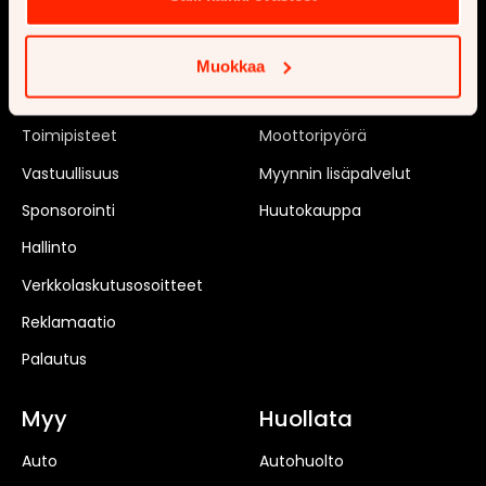
Ajankohtaista
Uusi auto
Tilaa uutiskirje
Matkailuauto
Muokkaa
Rekrytointi
Matkailuvaunu
Toimipisteet
Moottoripyörä
Vastuullisuus
Myynnin lisäpalvelut
Sponsorointi
Huutokauppa
Hallinto
Verkkolaskutusosoitteet
Reklamaatio
Palautus
Myy
Huollata
Auto
Autohuolto