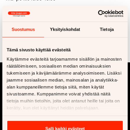
la klo 10.00-16.00
Huomaathan, että päivitetyt aukioloajat koskevat
Suostumus
Yksityiskohdat
Tietoja
myös Lempäälää.
Tervetuloa autokaupoille!
Tämä sivusto käyttää evästeitä
Käytämme evästeitä tarjoamamme sisällön ja mainosten
räätälöimiseen, sosiaalisen median ominaisuuksien
tukemiseen ja kävijämäärämme analysoimiseen. Lisäksi
jaamme sosiaalisen median, mainosalan ja analytiikka-
alan kumppaneillemme tietoja siitä, miten käytät
sivustoamme. Kumppanimme voivat yhdistää näitä
tietoja muihin tietoihin, joita olet antanut heille tai joita on
kerätty, kun olet käyttänyt heidän palvelujaan.
Yritys
Osta
Ota yhteyttä
Vaihtoautot
Salli kaikki evästeet