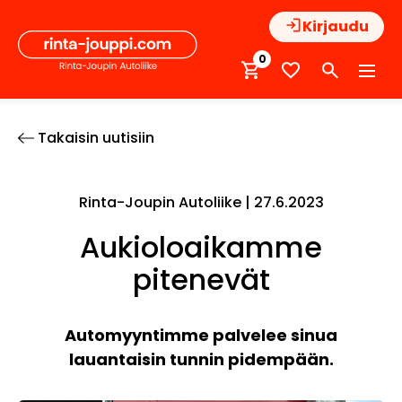
Hyppää
Kirjaudu
sisältöön
0
Takaisin uutisiin
Rinta-Joupin Autoliike |
27.6.2023
Aukioloaikamme
pitenevät
Automyyntimme palvelee sinua
lauantaisin tunnin pidempään.